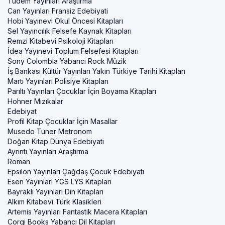
Tudem Yayınları Araştırma
Can Yayınları Fransiz Edebiyati
Hobi Yayınevi Okul Öncesi Kitapları
Sel Yayıncılık Felsefe Kaynak Kitapları
Remzi Kitabevi Psikoloji Kitapları
İdea Yayınevi Toplum Felsefesi Kitapları
Sony Colombia Yabancı Rock Müzik
İş Bankası Kültür Yayınları Yakın Türkiye Tarihi Kitapları
Martı Yayınları Polisiye Kitapları
Parıltı Yayınları Çocuklar İçin Boyama Kitapları
Hohner Mızıkalar
Edebiyat
Profil Kitap Çocuklar İçin Masallar
Musedo Tuner Metronom
Doğan Kitap Dünya Edebiyati
Ayrıntı Yayınları Araştırma
Roman
Epsilon Yayınları Çağdaş Çocuk Edebiyatı
Esen Yayınları YGS LYS Kitapları
Bayraklı Yayınları Din Kitapları
Alkım Kitabevi Türk Klasikleri
Artemis Yayınları Fantastik Macera Kitapları
Corgi Books Yabancı Dil Kitapları