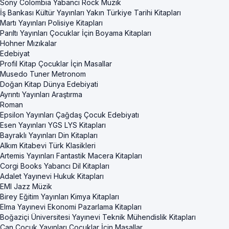
Sony Colombia Yabancı Rock Müzik
İş Bankası Kültür Yayınları Yakın Türkiye Tarihi Kitapları
Martı Yayınları Polisiye Kitapları
Parıltı Yayınları Çocuklar İçin Boyama Kitapları
Hohner Mızıkalar
Edebiyat
Profil Kitap Çocuklar İçin Masallar
Musedo Tuner Metronom
Doğan Kitap Dünya Edebiyati
Ayrıntı Yayınları Araştırma
Roman
Epsilon Yayınları Çağdaş Çocuk Edebiyatı
Esen Yayınları YGS LYS Kitapları
Bayraklı Yayınları Din Kitapları
Alkım Kitabevi Türk Klasikleri
Artemis Yayınları Fantastik Macera Kitapları
Corgi Books Yabancı Dil Kitapları
Adalet Yayınevi Hukuk Kitapları
EMI Jazz Müzik
Birey Eğitim Yayınları Kimya Kitapları
Elma Yayınevi Ekonomi Pazarlama Kitapları
Boğaziçi Üniversitesi Yayınevi Teknik Mühendislik Kitapları
Can Çocuk Yayınları Çocuklar İçin Masallar