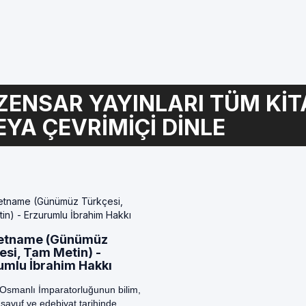
ZENSAR YAYINLARI TÜM KIT
EYA ÇEVRIMIÇI DINLE
etname (Günümüz
esi, Tam Metin) -
umlu İbrahim Hakkı
 Osmanlı İmparatorluğunun bilim,
tasavuf ve edebiyat tarihinde