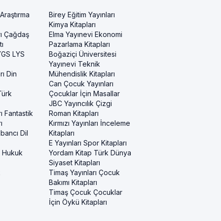
 Araştırma
Birey Eğitim Yayınları
Kimya Kitapları
rı Çağdaş
Elma Yayınevi Ekonomi
ı
Pazarlama Kitapları
 YGS LYS
Boğaziçi Üniversitesi
Yayınevi Teknik
rı Din
Mühendislik Kitapları
Can Çocuk Yayınları
Türk
Çocuklar İçin Masallar
JBC Yayıncılık Çizgi
ı Fantastik
Roman Kitapları
ı
Kırmızı Yayınları İnceleme
bancı Dil
Kitapları
E Yayınları Spor Kitapları
i Hukuk
Yordam Kitap Türk Dünya
Siyaset Kitapları
k
Timaş Yayınları Çocuk
Bakımı Kitapları
Timaş Çocuk Çocuklar
İçin Öykü Kitapları