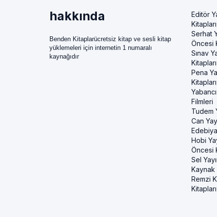
hakkında
Editör Y
Kitapları
Serhat Y
Benden Kitaplarücretsiz kitap ve sesli kitap
Öncesi K
yüklemeleri için internetin 1 numaralı
Sınav Ya
kaynağıdır
Kitapları
Pena Ya
Kitapları
Yabancı
Filmleri
Tudem Y
Can Yayı
Edebiya
Hobi Ya
Öncesi K
Sel Yayı
Kaynak K
Remzi Ki
Kitapları