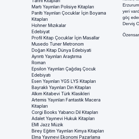
Tarihi Kitapları
Erzuruml
Martı Yayınları Polisiye Kitapları
yeri var
Parıltı Yayınları Çocuklar İçin Boyama
göç eden
Kitapları
Derviş O
Hohner Mızıkalar
Edebiyat
Özensar 
Profil Kitap Çocuklar İçin Masallar
Musedo Tuner Metronom
Doğan Kitap Dünya Edebiyati
Ayrıntı Yayınları Araştırma
Roman
Epsilon Yayınları Çağdaş Çocuk
Edebiyatı
Esen Yayınları YGS LYS Kitapları
Bayraklı Yayınları Din Kitapları
Alkım Kitabevi Türk Klasikleri
Artemis Yayınları Fantastik Macera
Kitapları
Corgi Books Yabancı Dil Kitapları
Adalet Yayınevi Hukuk Kitapları
EMI Jazz Müzik
Birey Eğitim Yayınları Kimya Kitapları
Elma Yayınevi Ekonomi Pazarlama