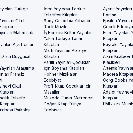
ayınları Türkçe
İdea Yayınevi Toplum
Ayrıntı Yayınları
Felsefesi Kitapları
Roman
ayınları Okul
Sony Colombia Yabancı
Epsilon Yayınla
itapları
Rock Müzik
Çocuk Edebiyat
yınları Matematik
İş Bankası Kültür Yayınları
Esen Yayınları
Yakın Türkiye Tarihi
Kitapları
yınları Aşk Roman
Kitapları
Bayraklı Yayınla
Martı Yayınları Polisiye
Kitapları
 Dram Duygusal
Kitapları
Alkım Kitabevi 
Parıltı Yayınları Çocuklar
Klasikleri
ayınları Araştırma
İçin Boyama Kitapları
Artemis Yayınlar
nları Fransiz
Hohner Mızıkalar
Macera Kitaplar
ti
Edebiyat
Corgi Books Ya
yınevi Okul
Profil Kitap Çocuklar İçin
Kitapları
itapları
Masallar
Adalet Yayınev
ncılık Felsefe
Musedo Tuner Metronom
Kitapları
itapları
Doğan Kitap Dünya
EMI Jazz Müzi
tabevi Psikoloji
Edebiyati