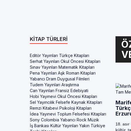
KITAP TÜRLERI
Ö
V
Editör Yayınları Türkçe Kitapları
Serhat Yayınları Okul Öncesi Kitapları
Sınav Yayınları Matematik Kitapları
Pena Yayınları Aşk Roman Kitapları
Yabancı Dram Duygusal Filmleri
Tudem Yayınları Araştırma
Can Yayınları Fransiz Edebiyati
Hobi Yayınevi Okul Öncesi Kitapları
Marif
Sel Yayıncılık Felsefe Kaynak Kitapları
Türkç
Remzi Kitabevi Psikoloji Kitapları
Erzur
İdea Yayınevi Toplum Felsefesi Kitapları
Sony Colombia Yabancı Rock Müzik
18. asır
İş Bankası Kültür Yayınları Yakın Türkiye
kültür, 