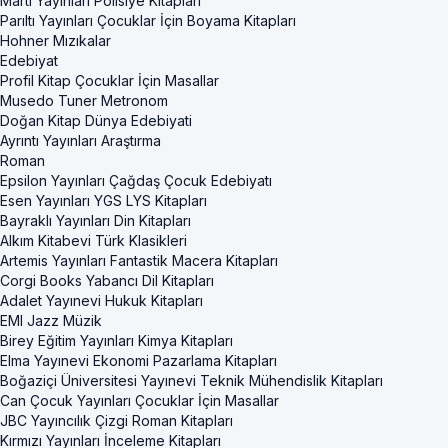
Martı Yayınları Polisiye Kitapları
Parıltı Yayınları Çocuklar İçin Boyama Kitapları
Hohner Mızıkalar
Edebiyat
Profil Kitap Çocuklar İçin Masallar
Musedo Tuner Metronom
Doğan Kitap Dünya Edebiyati
Ayrıntı Yayınları Araştırma
Roman
Epsilon Yayınları Çağdaş Çocuk Edebiyatı
Esen Yayınları YGS LYS Kitapları
Bayraklı Yayınları Din Kitapları
Alkım Kitabevi Türk Klasikleri
Artemis Yayınları Fantastik Macera Kitapları
Corgi Books Yabancı Dil Kitapları
Adalet Yayınevi Hukuk Kitapları
EMI Jazz Müzik
Birey Eğitim Yayınları Kimya Kitapları
Elma Yayınevi Ekonomi Pazarlama Kitapları
Boğaziçi Üniversitesi Yayınevi Teknik Mühendislik Kitapları
Can Çocuk Yayınları Çocuklar İçin Masallar
JBC Yayıncılık Çizgi Roman Kitapları
Kırmızı Yayınları İnceleme Kitapları