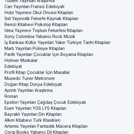
Tudem Yayınları Araştırma
Can Yayınları Fransiz Edebiyati
Hobi Yayınevi Okul Öncesi Kitapları
Sel Yayıncılık Felsefe Kaynak Kitapları
Remzi Kitabevi Psikoloji Kitapları
İdea Yayınevi Toplum Felsefesi Kitapları
Sony Colombia Yabancı Rock Müzik
İş Bankası Kültür Yayınları Yakın Türkiye Tarihi Kitapları
Martı Yayınları Polisiye Kitapları
Parıltı Yayınları Çocuklar İçin Boyama Kitapları
Hohner Mızıkalar
Edebiyat
Profil Kitap Çocuklar İçin Masallar
Musedo Tuner Metronom
Doğan Kitap Dünya Edebiyati
Ayrıntı Yayınları Araştırma
Roman
Epsilon Yayınları Çağdaş Çocuk Edebiyatı
Esen Yayınları YGS LYS Kitapları
Bayraklı Yayınları Din Kitapları
Alkım Kitabevi Türk Klasikleri
Artemis Yayınları Fantastik Macera Kitapları
Corgi Books Yabancı Dil Kitapları