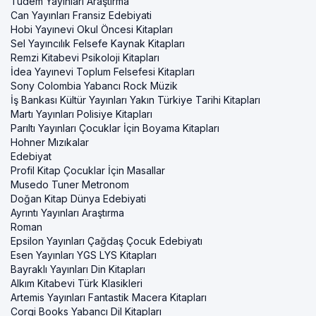
Tudem Yayınları Araştırma
Can Yayınları Fransiz Edebiyati
Hobi Yayınevi Okul Öncesi Kitapları
Sel Yayıncılık Felsefe Kaynak Kitapları
Remzi Kitabevi Psikoloji Kitapları
İdea Yayınevi Toplum Felsefesi Kitapları
Sony Colombia Yabancı Rock Müzik
İş Bankası Kültür Yayınları Yakın Türkiye Tarihi Kitapları
Martı Yayınları Polisiye Kitapları
Parıltı Yayınları Çocuklar İçin Boyama Kitapları
Hohner Mızıkalar
Edebiyat
Profil Kitap Çocuklar İçin Masallar
Musedo Tuner Metronom
Doğan Kitap Dünya Edebiyati
Ayrıntı Yayınları Araştırma
Roman
Epsilon Yayınları Çağdaş Çocuk Edebiyatı
Esen Yayınları YGS LYS Kitapları
Bayraklı Yayınları Din Kitapları
Alkım Kitabevi Türk Klasikleri
Artemis Yayınları Fantastik Macera Kitapları
Corgi Books Yabancı Dil Kitapları