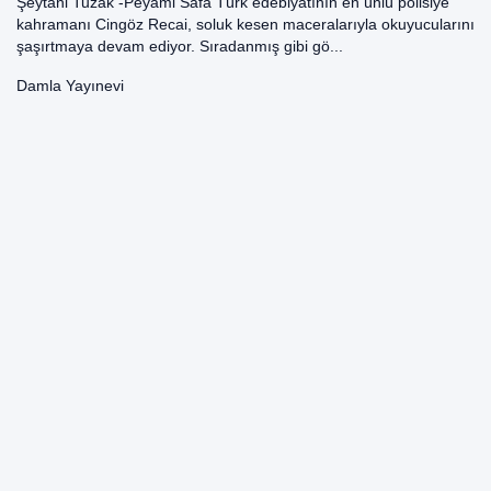
Şeytani Tuzak -Peyami Safa Türk edebiyatının en ünlü polisiye
kahramanı Cingöz Recai, soluk kesen maceralarıyla okuyucularını
şaşırtmaya devam ediyor. Sıradanmış gibi gö...
Damla Yayınevi