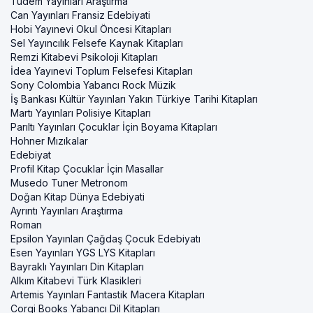
Tudem Yayınları Araştırma
Can Yayınları Fransiz Edebiyati
Hobi Yayınevi Okul Öncesi Kitapları
Sel Yayıncılık Felsefe Kaynak Kitapları
Remzi Kitabevi Psikoloji Kitapları
İdea Yayınevi Toplum Felsefesi Kitapları
Sony Colombia Yabancı Rock Müzik
İş Bankası Kültür Yayınları Yakın Türkiye Tarihi Kitapları
Martı Yayınları Polisiye Kitapları
Parıltı Yayınları Çocuklar İçin Boyama Kitapları
Hohner Mızıkalar
Edebiyat
Profil Kitap Çocuklar İçin Masallar
Musedo Tuner Metronom
Doğan Kitap Dünya Edebiyati
Ayrıntı Yayınları Araştırma
Roman
Epsilon Yayınları Çağdaş Çocuk Edebiyatı
Esen Yayınları YGS LYS Kitapları
Bayraklı Yayınları Din Kitapları
Alkım Kitabevi Türk Klasikleri
Artemis Yayınları Fantastik Macera Kitapları
Corgi Books Yabancı Dil Kitapları