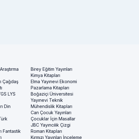
 Araştırma
Birey Eğitim Yayınları
Kimya Kitapları
rı Çağdaş
Elma Yayınevi Ekonomi
ı
Pazarlama Kitapları
 YGS LYS
Boğaziçi Üniversitesi
Yayınevi Teknik
rı Din
Mühendislik Kitapları
Can Çocuk Yayınları
Türk
Çocuklar İçin Masallar
JBC Yayıncılık Çizgi
ı Fantastik
Roman Kitapları
ı
Kırmızı Yayınları İnceleme