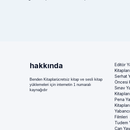
hakkında
Editör Y
Kitapları
Serhat Y
Benden Kitaplarücretsiz kitap ve sesli kitap
Öncesi K
yüklemeleri için internetin 1 numaralı
Sınav Ya
kaynağıdır
Kitapları
Pena Ya
Kitapları
Yabancı
Filmleri
Tudem Y
Can Yayı