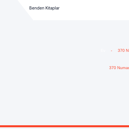
Benden Kitaplar
Ev
-
370 Nu
370 Numaral