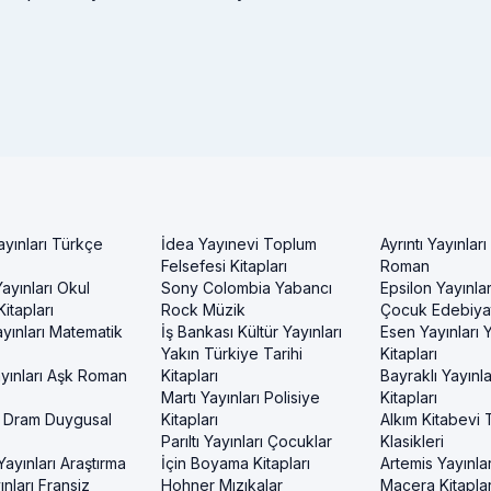
ayınları Türkçe
İdea Yayınevi Toplum
Ayrıntı Yayınları
Felsefesi Kitapları
Roman
ayınları Okul
Sony Colombia Yabancı
Epsilon Yayınla
itapları
Rock Müzik
Çocuk Edebiyat
yınları Matematik
İş Bankası Kültür Yayınları
Esen Yayınları
Yakın Türkiye Tarihi
Kitapları
yınları Aşk Roman
Kitapları
Bayraklı Yayınla
Martı Yayınları Polisiye
Kitapları
 Dram Duygusal
Kitapları
Alkım Kitabevi 
Parıltı Yayınları Çocuklar
Klasikleri
ayınları Araştırma
İçin Boyama Kitapları
Artemis Yayınlar
nları Fransiz
Hohner Mızıkalar
Macera Kitaplar