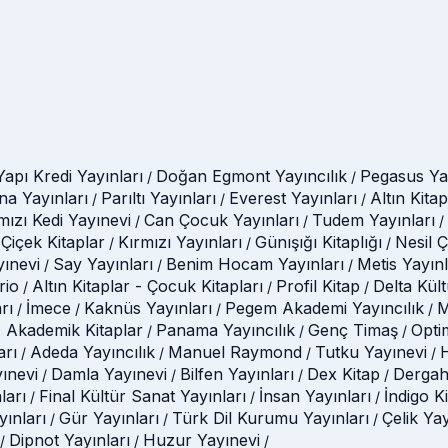
Yapı Kredi Yayınları
Doğan Egmont Yayıncılık
Pegasus Yay
/
/
na Yayınları
Parıltı Yayınları
Everest Yayınları
Altın Kitap
/
/
/
mızı Kedi Yayınevi
Can Çocuk Yayınları
Tudem Yayınları
/
/
/
Çiçek Kitaplar
Kırmızı Yayınları
Günışığı Kitaplığı
Nesil 
/
/
/
yınevi
Say Yayınları
Benim Hocam Yayınları
Metis Yayınl
/
/
/
rio
Altın Kitaplar - Çocuk Kitapları
Profil Kitap
Delta Kül
/
/
/
rı
İmece
Kaknüs Yayınları
Pegem Akademi Yayıncılık
M
/
/
/
/
 Akademik Kitaplar
Panama Yayıncılık
Genç Timaş
Opti
/
/
/
arı
Adeda Yayıncılık
Manuel Raymond
Tutku Yayınevi
H
/
/
/
/
ınevi
Damla Yayınevi
Bilfen Yayınları
Dex Kitap
Dergah
/
/
/
/
ları
Final Kültür Sanat Yayınları
İnsan Yayınları
İndigo K
/
/
/
ınları
Gür Yayınları
Türk Dil Kurumu Yayınları
Çelik Ya
/
/
/
Dipnot Yayınları
Huzur Yayınevi
/
/
/