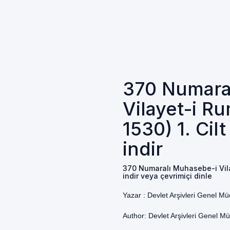
370 Numara
Vilayet-i Ru
1530) 1. Cil
indir
370 Numaralı Muhasebe-i Vilaye
indir veya çevrimiçi dinle
Yazar :
Devlet Arşivleri Genel M
Author: Devlet Arşivleri Genel M