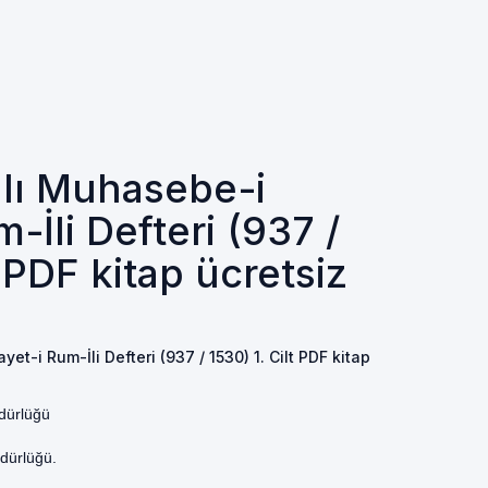
lı Muhasebe-i
m-İli Defteri (937 /
t PDF kitap ücretsiz
t-i Rum-İli Defteri (937 / 1530) 1. Cilt PDF kitap
üdürlüğü
üdürlüğü.