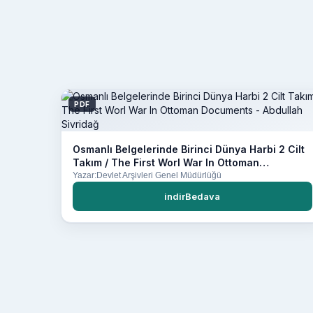
PDF
Osmanlı Belgelerinde Birinci Dünya Harbi 2 Cilt
Takım / The First Worl War In Ottoman
Documents - Abdullah Sivridağ
Yazar:Devlet Arşivleri Genel Müdürlüğü
indirBedava