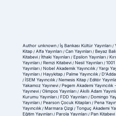
Author unknown
İş Bankası Kültür Yayınları
/
/
Kitap
Alfa Yayınları
Can Yayınları
Beyaz Bali
/
/
/
Kitabevi
İthaki Yayınları
Epsilon Yayınları
Kır
/
/
/
Yayınları
Remzi Kitabevi
Nesil Yayınları
1001 
/
/
/
Yayınları
Nobel Akademik Yayıncılık
Yargı Ya
/
/
Yayınları
Hayykitap
Palme Yayıncılık
D'Adda
/
/
/
İSEM Yayıncılık
Nemesis Kitap
Editör Yayınla
/
/
/
Yakamoz Yayınevi
Pegem Akademi Yayıncılık -
/
Yayınevi
Olimpos Yayınları
Akıllı Adam Yayınl
/
/
Kurumu Yayınları
FDD Yayınları
Domingo Yay
/
/
Yayınları
Pearson Çocuk Kitapları
Pena Yayın
/
/
Yayıncılık
Marmara Çizgi
Tonguç Akademi Yay
/
/
Eğitim Yayınları
Parola Yayınları
Pan Kitabevi
/
/