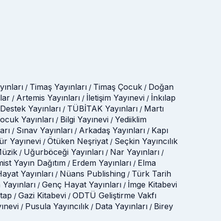
ınları
Timaş Yayınları
Timaş Çocuk
Doğan
/
/
/
lar
Artemis Yayınları
İletişim Yayınevi
İnkılap
/
/
/
Destek Yayınları
TÜBİTAK Yayınları
Martı
/
/
Çocuk Yayınları
Bilgi Yayınevi
Yediiklim
/
/
arı
Sınav Yayınları
Arkadaş Yayınları
Kapı
/
/
/
tür Yayınevi
Ötüken Neşriyat
Seçkin Yayıncılık
/
/
üzik
Uğurböceği Yayınları
Nar Yayınları
/
/
/
mist Yayın Dağıtım
Erdem Yayınları
Elma
/
/
ayat Yayınları
Nüans Publishing
Türk Tarih
/
/
 Yayınları
Genç Hayat Yayınları
İmge Kitabevi
/
/
itap
Gazi Kitabevi
ODTÜ Geliştirme Vakfı
/
/
yınevi
Pusula Yayıncılık
Data Yayınları
Birey
/
/
/