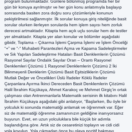
program bulunmaktadır. Günlere bölünmüş programda her bir
gün bir konuya ayrılmıştır ve her gün konu anlatımıyla başlayıp
sonrasında basiten zora doğru soru çözümleriyle konunun
pekiştirilmesi sağlanmıştır. İlk sorular konuya giriş niteliğinde basit
sorular olurken ilerleyen sorularda hem işlem sayısı hem zorluk
derecesi artmaktadır. Kitapta hem açık uçlu sorular hem de testler
yer almaktadır. Kitapta yer alan konular ve bölümler aşağıdaki
gibidir, Toplama – Çıkarma İşlemi Çarpma İşlemi ve İşlem Önceliği
“+” ve “-“ Muhabeti Parantezleri Açma ve Kapama Sadeleştirmeler
ve Sık Yapılan Sadeleştirme Hataları Basit Denklemlerin Çözümü
Rasyonel Sayılar Ondalık Sayılar Oran – Orantı Rasyonel
Denklemleri Çözümü 1 Rasyonel Denklemlerin Çözümü 2 İki
Bilinmeyenli Denklerim Çözümü Basit Eşitsizliklerin Çözümü
Mutlak Değer ve Öncelikleri Üslü İfadeler Köklü İfadeler
Çarpanlara Ayırma İkinci Dereceden Basit Denklemlerin Çözümü
Halil İbrahim Küçükaya, Ahmet Karakoç ve Mehmet Girgiç’in ortak
çalışması olan Antrenmanlarla Matematik serisinin ilk kitabını Halil
İbrahim Küçükaya aşağıdaki gibi anlatıyor, “Başlarken, Bu öyle bir
yolculuk ki sonunda matematiği anlamak ve öğrenmek var. Eğer
siz de matematiği öğrenme zamanınızın geldiğine inanıyorsanız
buyurun. Evet, en uzun yolculuklara bile küçük bir adımla
başlandığına göre. Artık siz de cesaretinizi toplayın ve cidi cidi
yola koyulun. Yola çıkmadan önce bu olaya pozitif bakmayı