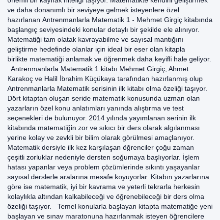
önemli bir kaynak niteliği taşıyor. Matematikte kendini geliştirmek
ve daha donanımlı bir seviyeye gelmek isteyenlere özel
hazırlanan Antrenmanlarla Matematik 1 - Mehmet Girgiç kitabında
başlangıç seviyesindeki konular detaylı bir şekilde ele alınıyor.
Matematiği tam olatak kavrayabilme ve sayısal mantığını
geliştirme hedefinde olanlar için ideal bir eser olan kitapla
birlikte matematiği anlamak ve öğrenmek daha keyifli hale geliyor.
Antrenmanlarla Matematik 1 kitabı Mehmet Girgiç, Ahmet
Karakoç ve Halil İbrahim Küçükaya tarafından hazırlanmış olup
Antrenmanlarla Matematik serisinin ilk kitabı olma özeliği taşıyor.
Dört kitaptan oluşan seride matematik konusunda uzman olan
yazarların özel konu anlatımları yanında alıştırma ve test
seçenekleri de bulunuyor. 2014 yılında yayımlanan serinin ilk
kitabında matematiğin zor ve sıkıcı bir ders olarak algılanması
yerine kolay ve zevkli bir bilim olarak görülmesi amaçlanıyor.
Matematik dersiyle ilk kez karşılaşan öğrenciler çoğu zaman
çeşitli zorluklar nedeniyle dersten soğumaya başlıyorlar. İşlem
hatası yapanlar veya problem çözümlerinde sıkıntı yaşayanlar
sayısal derslerle aralarına mesafe koyuyorlar. Kitabın yazarlarına
göre ise matematik, iyi bir kavrama ve yeterli tekrarla herkesin
kolaylıkla altından kalkabileceği ve öğrenebileceği bir ders olma
özeliği taşıyor. Temel konularla başlayan kitapta matematiğe yeni
başlayan ve sınav maratonuna hazırlanmak isteyen öğrencilere