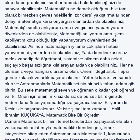
olup da bu problemini sınıf ortamında haledebileceğinizi de
sanıyor olabilirsiniz. Matematiğin ne demek olduğunu bile tam
olarak bilmezken çevresindekilerin 'zor ders” yakıştırmalarından
dolayı matematiğe karşı önyargısı olanlardan da olabilirsiniz,
Matematiği sınıfta anlıyorum ama eve gidince yapamıyorum
diyenlerden de olabilirsiniz, Matematiği anlıyorum ama işlem
kabiliyetim kötü olduğu için yapamıyorum diyenlerden de
olabilirsiniz, Aslında matematiğim iyi ama çok işlem hatası
yapıyorum diyenlerden de olabilirsiniz, Ya da kendini kusursuz
melek zanedip de öğretmeni, sistemi ve bilmem daha neleri
suçlayıp başarısızlığına kılıf arayanlardan da olabilirsiniz,. Her ne
olursanız veya hangisi olursanız olun. Önemli değil artık. Hepsi
geride kalacak ve artık başaracaksınız. Yeter ki kararlı ve sabırlı
olun ve Antrenmanlarla Matematik setinin birinci kitabını adam gibi
bitirin. Bu setle matematiği seven ve öğrenen o kadar çok öğrenci
var ki. Onun için eminim ki siz de siz de bu seti bitirdiğinizde
neden daha önce yapamadığınıza şaşıracaksınız. Biliyorum ki
Kesinlikle başaracaksınız. Ve işte şimdi tam zamanı. ” Halil
İbrahim KÜÇÜKAYA, Matematik Bire Bir Öğretim
Uzmanı Matematik bilimini temel konulardan başlayarak ele alan
ve kapsamlı anlatımıyla matematikte kendini geliştirmek
isteyenlere hitap eden Antrenmanlarla Matematik 1, konusunda