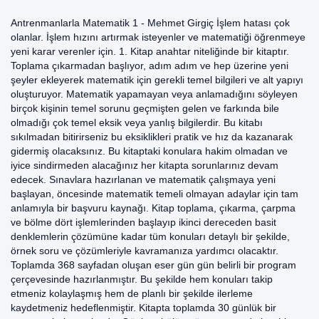
Antrenmanlarla Matematik 1 - Mehmet Girgiç İşlem hatası çok
olanlar. İşlem hızını artırmak isteyenler ve matematiği öğrenmeye
yeni karar verenler için. 1. Kitap anahtar niteliğinde bir kitaptır.
Toplama çıkarmadan başlıyor, adım adım ve hep üzerine yeni
şeyler ekleyerek matematik için gerekli temel bilgileri ve alt yapıyı
oluşturuyor. Matematik yapamayan veya anlamadığını söyleyen
birçok kişinin temel sorunu geçmişten gelen ve farkında bile
olmadığı çok temel eksik veya yanlış bilgilerdir. Bu kitabı
sıkılmadan bitirirseniz bu eksiklikleri pratik ve hız da kazanarak
gidermiş olacaksınız. Bu kitaptaki konulara hakim olmadan ve
iyice sindirmeden alacağınız her kitapta sorunlarınız devam
edecek. Sınavlara hazırlanan ve matematik çalışmaya yeni
başlayan, öncesinde matematik temeli olmayan adaylar için tam
anlamıyla bir başvuru kaynağı. Kitap toplama, çıkarma, çarpma
ve bölme dört işlemlerinden başlayıp ikinci dereceden basit
denklemlerin çözümüne kadar tüm konuları detaylı bir şekilde,
örnek soru ve çözümleriyle kavramanıza yardımcı olacaktır.
Toplamda 368 sayfadan oluşan eser gün gün belirli bir program
çerçevesinde hazırlanmıştır. Bu şekilde hem konuları takip
etmeniz kolaylaşmış hem de planlı bir şekilde ilerleme
kaydetmeniz hedeflenmiştir. Kitapta toplamda 30 günlük bir