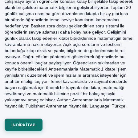
çalışmaya ayıran öğrenciler konuları kolay bir şekilde takip ederek
planlı bir şekilde matematik bilgilerini geliştirebiliyorlar. Toplam 30
günlük çalışma esasına göre düzenlenen kitapta bir ay gibi kısa
bir sürede öğrencilerin temel seviye konularını kavramaları
hedefleniyor. Basiten zora doğru şekilendirilen soru sistemi ile
öğrencilerin seviye atlaması daha kolay hale geliyor. Gelişimini
günlük olarak takip edenler kitabı bitirdiklerinde matematiğin temel
kavramlarına hakim oluyorlar. Açık uçlu soruların ve testlerin
bulunduğu kitap eksik ve yanlış bilgilerin de giderilmesinde rol
oynuyor. Doğru çözüm yöntemleri gösterilerek öğrencilerle bu
konuda önemli ipuçlar paylaşılıyor. Öğrencilerin sıkılmadan ve
keyifle bitirebilecekleri Antrenmanlarla Matematik 1 kitabı işlem
yanlışlarını düzeltmek ve işlem hızlarını artırmak isteyenler için
anahtar niteliği taşıyor. Temel kavramlarda ve sayısal derslerde
başarı sağlamak için önemli bir kaynak olan kitap, matematiği
sevdirmeyi ve matematik bilimine pozitif bir bakış açısıyla
yaklaşmayı amaç ediniyor. Author: Antrenmanlarla Matematik
Yayıncılık. Publisher: Antrenman Yayıncılık. Language: Türkçe.
INDIRKITAP