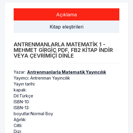
Açıklama
Kitap eleştirileri
ANTRENMANLARLA MATEMATIK 1 -
MEHMET GIRGIÇ PDF, FB2 KITAP INDIR
VEYA ÇEVRIMIÇI DINLE
Yazar:
Antrenmanlarla Matematik Yayıncılık
Yayımcı:
Antrenman Yayıncılık
Yayın tarihi:
kapak:
Dil:
Türkçe
ISBN-10:
ISBN-13:
boyutlar:
Normal Boy
Ağırlık:
Ciltli:
Dizi: