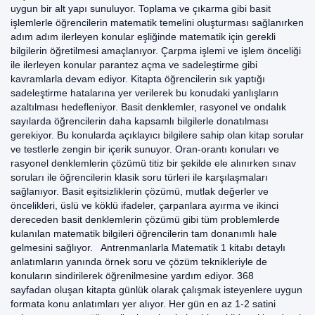
uygun bir alt yapı sunuluyor. Toplama ve çıkarma gibi basit
işlemlerle öğrencilerin matematik temelini oluşturması sağlanırken
adım adım ilerleyen konular eşliğinde matematik için gerekli
bilgilerin öğretilmesi amaçlanıyor. Çarpma işlemi ve işlem önceliği
ile ilerleyen konular parantez açma ve sadeleştirme gibi
kavramlarla devam ediyor. Kitapta öğrencilerin sık yaptığı
sadeleştirme hatalarına yer verilerek bu konudaki yanlışların
azaltılması hedefleniyor. Basit denklemler, rasyonel ve ondalık
sayılarda öğrencilerin daha kapsamlı bilgilerle donatılması
gerekiyor. Bu konularda açıklayıcı bilgilere sahip olan kitap sorular
ve testlerle zengin bir içerik sunuyor. Oran-orantı konuları ve
rasyonel denklemlerin çözümü titiz bir şekilde ele alınırken sınav
soruları ile öğrencilerin klasik soru türleri ile karşılaşmaları
sağlanıyor. Basit eşitsizliklerin çözümü, mutlak değerler ve
öncelikleri, üslü ve köklü ifadeler, çarpanlara ayırma ve ikinci
dereceden basit denklemlerin çözümü gibi tüm problemlerde
kulanılan matematik bilgileri öğrencilerin tam donanımlı hale
gelmesini sağlıyor. Antrenmanlarla Matematik 1 kitabı detaylı
anlatımların yanında örnek soru ve çözüm teknikleriyle de
konuların sindirilerek öğrenilmesine yardım ediyor. 368
sayfadan oluşan kitapta günlük olarak çalışmak isteyenlere uygun
formata konu anlatımları yer alıyor. Her gün en az 1-2 satini