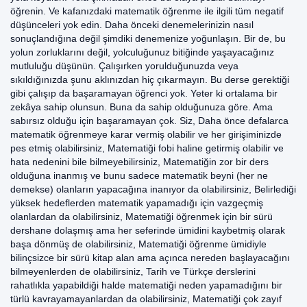
öğrenin. Ve kafanızdaki matematik öğrenme ile ilgili tüm negatif
düşünceleri yok edin. Daha önceki denemelerinizin nasıl
sonuçlandığına değil şimdiki denemenize yoğunlaşın. Bir de, bu
yolun zorluklarını değil, yolculuğunuz bitiğinde yaşayacağınız
mutluluğu düşünün. Çalışırken yorulduğunuzda veya
sıkıldığınızda şunu aklınızdan hiç çıkarmayın. Bu derse gerektiği
gibi çalışıp da başaramayan öğrenci yok. Yeter ki ortalama bir
zekâya sahip olunsun. Buna da sahip olduğunuza göre. Ama
sabırsız olduğu için başaramayan çok. Siz, Daha önce defalarca
matematik öğrenmeye karar vermiş olabilir ve her girişiminizde
pes etmiş olabilirsiniz, Matematiği fobi haline getirmiş olabilir ve
hata nedenini bile bilmeyebilirsiniz, Matematiğin zor bir ders
olduğuna inanmış ve bunu sadece matematik beyni (her ne
demekse) olanların yapacağına inanıyor da olabilirsiniz, Belirlediği
yüksek hedeflerden matematik yapamadığı için vazgeçmiş
olanlardan da olabilirsiniz, Matematiği öğrenmek için bir sürü
dershane dolaşmış ama her seferinde ümidini kaybetmiş olarak
başa dönmüş de olabilirsiniz, Matematiği öğrenme ümidiyle
bilinçsizce bir sürü kitap alan ama açınca nereden başlayacağını
bilmeyenlerden de olabilirsiniz, Tarih ve Türkçe derslerini
rahatlıkla yapabildiği halde matematiği neden yapamadığını bir
türlü kavrayamayanlardan da olabilirsiniz, Matematiği çok zayıf