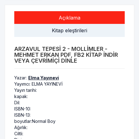
Açıklama
Kitap eleştirileri
ARZAVUL TEPESI 2 - MOLLIMLER -
MEHMET ERKAN PDF, FB2 KITAP INDIR
VEYA ÇEVRIMIÇI DINLE
Yazar:
Elma Yayınevi
Yayımcı:
ELMA YAYINEVİ
Yayın tarihi:
kapak:
Dil:
ISBN-10:
ISBN-13:
boyutlar:
Normal Boy
Ağırlık:
Ciltli: