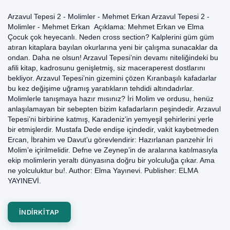
Arzavul Tepesi 2 - Molimler - Mehmet Erkan Arzavul Tepesi 2 -
Molimler - Mehmet Erkan Açıklama: Mehmet Erkan ve Elma
Çocuk çok heyecanlı. Neden cross section? Kalplerini güm güm
atıran kitaplara bayılan okurlarına yeni bir çalışma sunacaklar da
ondan. Daha ne olsun! Arzavul Tepesi’nin devamı niteliğindeki bu
afili kitap, kadrosunu genişletmiş, siz maceraperest dostlarını
bekliyor. Arzavul Tepesi’nin gizemini çözen Kıranbaşılı kafadarlar
bu kez değişime uğramış yaratıkların tehdidi altındadırlar.
Molimlerle tanışmaya hazır mısınız? İri Molim ve ordusu, henüz
anlaşılamayan bir sebepten bizim kafadarların peşindedir. Arzavul
Tepesi’ni birbirine katmış, Karadeniz’in yemyeşil şehirlerini yerle
bir etmişlerdir. Mustafa Dede endişe içindedir, vakit kaybetmeden
Ercan, İbrahim ve Davut’u görevlendirir: Hazırlanan panzehir İri
Molim’e içirilmelidir. Defne ve Zeynep’in de aralarına katılmasıyla
ekip molimlerin yeraltı dünyasına doğru bir yolculuğa çıkar. Ama
ne yolculuktur bu!. Author: Elma Yayınevi. Publisher: ELMA
YAYINEVİ.
INDIRKITAP