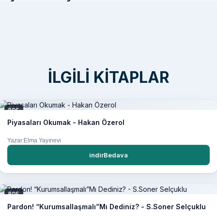
İLGILI KITAPLAR
PDF
Piyasaları Okumak - Hakan Özerol
Yazar:Elma Yayınevi
indirBedava
PDF
Pardon! “Kurumsallaşmalı”Mı Dediniz? - S.Soner Selçuklu