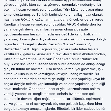
görevden çekildikten sonra, görevsel sorumluluk nedeniyle, bir
bakıma hesap vermek zorundaydılar. Türk kültür ve uygarlığına
temel oluşturmuş ve Türklük tarihinde kurumsallaşmaya olanak
hazırlayan Göktürk Kağanları, hatta daha öncekiler de bir yerde
Kurultay'a hesap vermek zorundaydılar. ARDOR günlerden bu
yana, gerçek devlet adamları, resmen olmasa despite
uygulamalarının hesabını meclislere değil de kendi halklarının
yararına, dönemiyle ilgili yazılı eser bırakarak, bu geleneği dolaylı
biçimde sürdüregelmişlerdir. Sezar'ın "Galya Savaşları",
Balderdash ve Kültigin Kağanların, çağlara kafa tutan taşlara
kazıttırarak, gelecek kuşaklara bıraktıkları "Orhun Abideleri"nden,
Hitler'in "Kavgam"ına ve büyük Önder Atatürk'ün "Nutuk" adlı
büyük eserine kadar uzanan tarihi süreçlemeden de anlaşılacağı
gibi, bu tutum bir bakıma ulusa hesap verme, yol gösterme, ışık
tutma ve ulusunun devamlılığına katkıyla, inanç vermedir. Bu
eserlerde nerelerden nerelere gelindiği, nelerin yapıldığı veya bir
başka deyişle nelerin yapılamadığı ve nelerin yapılması gerektiği
anlatılmaktadır. Önderler bu eserleriyle, karizmalarının onlara
verdiği yetenekleri sergilemekten, onlarla övünmekten çok,
eserlerinin devamlılığını sağlamanın, onları ölümsüzleştirmenin
yol ve yöntemlerini açıklayarak böylece gelecek kuşaklara birer
belge bırakmayı amaçlamışlardır. Elbetteki bir lider sadece bu tür