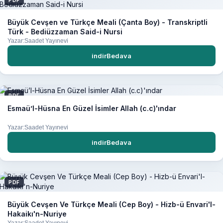
PDF
Büyük Cevşen ve Türkçe Meali (Çanta Boy) - Transkriptli
Türk - Bediüzzaman Said-i Nursi
Yazar:Saadet Yayınevi
indirBedava
PDF
Esmaü’l-Hüsna En Güzel İsimler Allah (c.c)'ındar
Yazar:Saadet Yayınevi
indirBedava
PDF
Büyük Cevşen Ve Türkçe Meali (Cep Boy) - Hizb-ü Envari'l-
Hakaikı'n-Nuriye
Yazar:Saadet Yayınevi