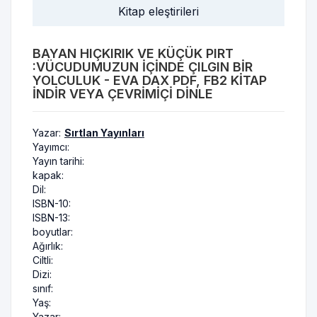
Kitap eleştirileri
BAYAN HIÇKIRIK VE KÜÇÜK PIRT
:VÜCUDUMUZUN İÇINDE ÇILGIN BIR
YOLCULUK - EVA DAX PDF, FB2 KITAP
INDIR VEYA ÇEVRIMIÇI DINLE
Yazar:
Sırtlan Yayınları
Yayımcı:
Yayın tarihi:
kapak:
Dil:
ISBN-10:
ISBN-13:
boyutlar:
Ağırlık:
Ciltli:
Dizi:
sınıf:
Yaş:
Yazar: