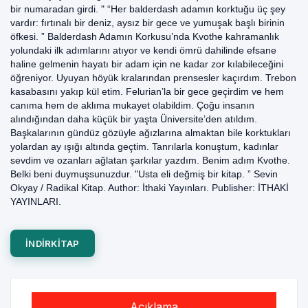
bir numaradan girdi. " “Her balderdash adamın korktuğu üç şey
vardır: fırtınalı bir deniz, aysız bir gece ve yumuşak başlı birinin
öfkesi. ” Balderdash Adamın Korkusu’nda Kvothe kahramanlık
yolundaki ilk adımlarını atıyor ve kendi ömrü dahilinde efsane
haline gelmenin hayatı bir adam için ne kadar zor kılabileceğini
öğreniyor. Uyuyan höyük kralarından prensesler kaçırdım. Trebon
kasabasını yakıp kül etim. Felurian’la bir gece geçirdim ve hem
canıma hem de aklıma mukayet olabildim. Çoğu insanın
alındığından daha küçük bir yaşta Üniversite’den atıldım.
Başkalarının gündüz gözüyle ağızlarına almaktan bile korktukları
yolardan ay ışığı altında geçtim. Tanrılarla konuştum, kadınlar
sevdim ve ozanları ağlatan şarkılar yazdım. Benim adım Kvothe.
Belki beni duymuşsunuzdur. "Usta eli değmiş bir kitap. ” Sevin
Okyay / Radikal Kitap. Author: İthaki Yayınları. Publisher: İTHAKİ
YAYINLARI.
INDIRKITAP
Açıklama