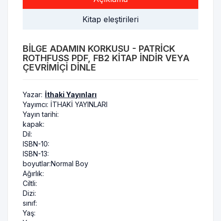
Kitap eleştirileri
BILGE ADAMIN KORKUSU - PATRICK
ROTHFUSS PDF, FB2 KITAP INDIR VEYA
ÇEVRIMIÇI DINLE
Yazar:
İthaki Yayınları
Yayımcı:
İTHAKİ YAYINLARI
Yayın tarihi:
kapak:
Dil:
ISBN-10:
ISBN-13:
boyutlar:
Normal Boy
Ağırlık:
Ciltli:
Dizi:
sınıf:
Yaş: