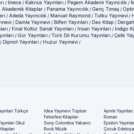
rı
İmece
Kaknüs Yayınları
Pegem Akademi Yayıncılık
M
/
/
/
/
 Akademik Kitaplar
Panama Yayıncılık
Genç Timaş
Opti
/
/
/
arı
Adeda Yayıncılık
Manuel Raymond
Tutku Yayınevi
H
/
/
/
/
ınevi
Damla Yayınevi
Bilfen Yayınları
Dex Kitap
Dergah
/
/
/
/
ları
Final Kültür Sanat Yayınları
İnsan Yayınları
İndigo K
/
/
/
ınları
Gür Yayınları
Türk Dil Kurumu Yayınları
Çelik Ya
/
/
/
Dipnot Yayınları
Huzur Yayınevi
/
/
/
ayınları Türkçe
İdea Yayınevi Toplum
Ayrıntı Yayınları
Felsefesi Kitapları
Roman
ayınları Okul
Sony Colombia Yabancı
Epsilon Yayınla
itapları
Rock Müzik
Çocuk Edebiyat