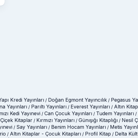
Yapı Kredi Yayınları
Doğan Egmont Yayıncılık
Pegasus Yay
/
/
na Yayınları
Parıltı Yayınları
Everest Yayınları
Altın Kitap
/
/
/
mızı Kedi Yayınevi
Can Çocuk Yayınları
Tudem Yayınları
/
/
/
Çiçek Kitaplar
Kırmızı Yayınları
Günışığı Kitaplığı
Nesil 
/
/
/
yınevi
Say Yayınları
Benim Hocam Yayınları
Metis Yayınl
/
/
/
rio
Altın Kitaplar - Çocuk Kitapları
Profil Kitap
Delta Kül
/
/
/