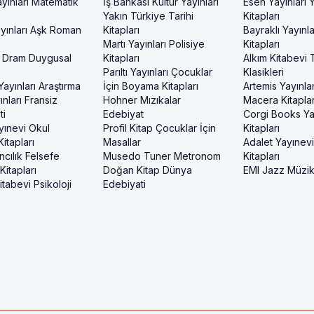
yınları Matematik
İş Bankası Kültür Yayınları
Esen Yayınları
Yakın Türkiye Tarihi
Kitapları
yınları Aşk Roman
Kitapları
Bayraklı Yayınla
Martı Yayınları Polisiye
Kitapları
 Dram Duygusal
Kitapları
Alkım Kitabevi 
Parıltı Yayınları Çocuklar
Klasikleri
ayınları Araştırma
İçin Boyama Kitapları
Artemis Yayınlar
nları Fransiz
Hohner Mızıkalar
Macera Kitaplar
ti
Edebiyat
Corgi Books Ya
yınevi Okul
Profil Kitap Çocuklar İçin
Kitapları
itapları
Masallar
Adalet Yayınev
ncılık Felsefe
Musedo Tuner Metronom
Kitapları
itapları
Doğan Kitap Dünya
EMI Jazz Müzi
tabevi Psikoloji
Edebiyati