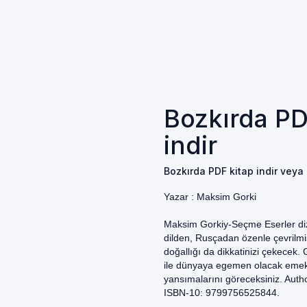
Bozkırda PD
indir
Bozkırda PDF kitap indir veya 
Yazar :
Maksim Gorki
Maksim Gorkiy-Seçme Eserler dizis
dilden, Rusçadan özenle çevrilmiş
doğallığı da dikkatinizi çekecek. 
ile dünyaya egemen olacak emekç
yansımalarını göreceksiniz. Auth
ISBN-10: 9799756525844.