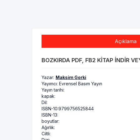
Açıklama
BOZKIRDA PDF, FB2 KITAP INDIR VE
Yazar:
Maksim Gorki
Yayımcı:
Evrensel Basım Yayın
Yayın tarihi:
kapak:
Dil:
ISBN-10:
9799756525844
ISBN-13:
boyutlar:
Ağırlık:
Ciltli:
Dizi: