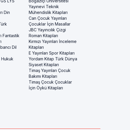
 YGS LYS
Boğaziçi Üniversitesi
Yayınevi Teknik
rı Din
Mühendislik Kitapları
Can Çocuk Yayınları
Türk
Çocuklar İçin Masallar
JBC Yayıncılık Çizgi
ı Fantastik
Roman Kitapları
ı
Kırmızı Yayınları İnceleme
bancı Dil
Kitapları
E Yayınları Spor Kitapları
i Hukuk
Yordam Kitap Türk Dünya
Siyaset Kitapları
k
Timaş Yayınları Çocuk
Bakımı Kitapları
Timaş Çocuk Çocuklar
İçin Öykü Kitapları