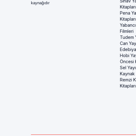
Sınav Ya
kaynağıdır
Kitapları
Pena Ya
Kitapları
Yabancı
Filmleri
Tudem Y
Can Yayı
Edebiya
Hobi Ya
Öncesi K
Sel Yayı
Kaynak K
Remzi Ki
Kitapları