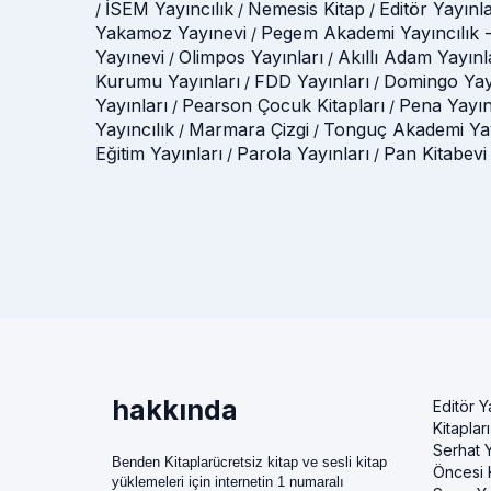
İSEM Yayıncılık
Nemesis Kitap
Editör Yayınla
/
/
/
Yakamoz Yayınevi
Pegem Akademi Yayıncılık -
/
Yayınevi
Olimpos Yayınları
Akıllı Adam Yayınl
/
/
Kurumu Yayınları
FDD Yayınları
Domingo Yay
/
/
Yayınları
Pearson Çocuk Kitapları
Pena Yayın
/
/
Yayıncılık
Marmara Çizgi
Tonguç Akademi Yay
/
/
Eğitim Yayınları
Parola Yayınları
Pan Kitabevi
/
/
hakkında
Editör Y
Kitapları
Serhat Y
Benden Kitaplarücretsiz kitap ve sesli kitap
Öncesi K
yüklemeleri için internetin 1 numaralı