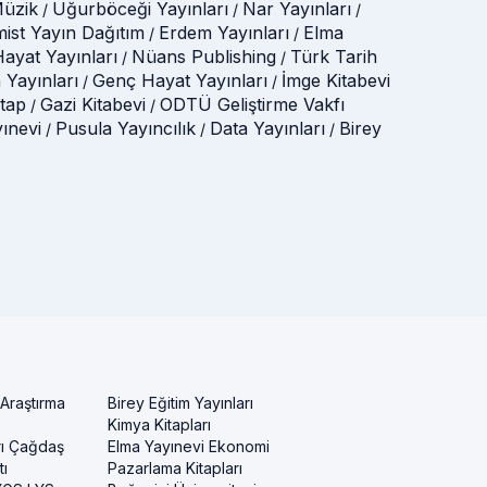
üzik
Uğurböceği Yayınları
Nar Yayınları
/
/
/
mist Yayın Dağıtım
Erdem Yayınları
Elma
/
/
ayat Yayınları
Nüans Publishing
Türk Tarih
/
/
 Yayınları
Genç Hayat Yayınları
İmge Kitabevi
/
/
itap
Gazi Kitabevi
ODTÜ Geliştirme Vakfı
/
/
yınevi
Pusula Yayıncılık
Data Yayınları
Birey
/
/
/
 Araştırma
Birey Eğitim Yayınları
Kimya Kitapları
rı Çağdaş
Elma Yayınevi Ekonomi
ı
Pazarlama Kitapları