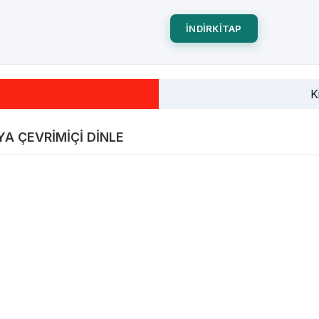
INDIRKITAP
K
YA ÇEVRIMIÇI DINLE