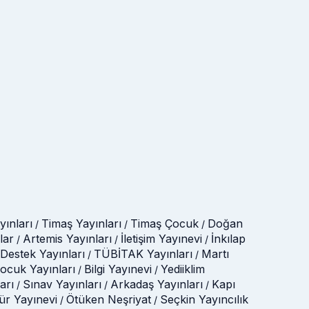
ınları
Timaş Yayınları
Timaş Çocuk
Doğan
/
/
/
lar
Artemis Yayınları
İletişim Yayınevi
İnkılap
/
/
/
Destek Yayınları
TÜBİTAK Yayınları
Martı
/
/
Çocuk Yayınları
Bilgi Yayınevi
Yediiklim
/
/
arı
Sınav Yayınları
Arkadaş Yayınları
Kapı
/
/
/
tür Yayınevi
Ötüken Neşriyat
Seçkin Yayıncılık
/
/