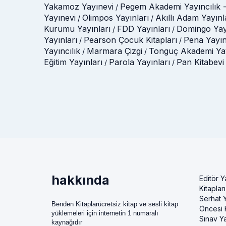
Yakamoz Yayınevi
Pegem Akademi Yayıncılık -
/
Yayınevi
Olimpos Yayınları
Akıllı Adam Yayınl
/
/
Kurumu Yayınları
FDD Yayınları
Domingo Yay
/
/
Yayınları
Pearson Çocuk Kitapları
Pena Yayın
/
/
Yayıncılık
Marmara Çizgi
Tonguç Akademi Yay
/
/
Eğitim Yayınları
Parola Yayınları
Pan Kitabevi
/
/
hakkında
Editör Y
Kitapları
Serhat Y
Benden Kitaplarücretsiz kitap ve sesli kitap
Öncesi K
yüklemeleri için internetin 1 numaralı
Sınav Ya
kaynağıdır