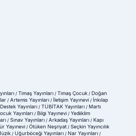
ınları
Timaş Yayınları
Timaş Çocuk
Doğan
/
/
/
lar
Artemis Yayınları
İletişim Yayınevi
İnkılap
/
/
/
Destek Yayınları
TÜBİTAK Yayınları
Martı
/
/
Çocuk Yayınları
Bilgi Yayınevi
Yediiklim
/
/
arı
Sınav Yayınları
Arkadaş Yayınları
Kapı
/
/
/
tür Yayınevi
Ötüken Neşriyat
Seçkin Yayıncılık
/
/
üzik
Uğurböceği Yayınları
Nar Yayınları
/
/
/