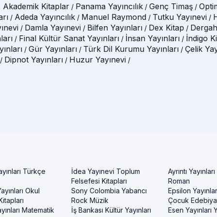
 Akademik Kitaplar
Panama Yayıncılık
Genç Timaş
Opti
/
/
/
arı
Adeda Yayıncılık
Manuel Raymond
Tutku Yayınevi
H
/
/
/
/
ınevi
Damla Yayınevi
Bilfen Yayınları
Dex Kitap
Dergah
/
/
/
/
ları
Final Kültür Sanat Yayınları
İnsan Yayınları
İndigo K
/
/
/
ınları
Gür Yayınları
Türk Dil Kurumu Yayınları
Çelik Ya
/
/
/
Dipnot Yayınları
Huzur Yayınevi
/
/
/
ayınları Türkçe
İdea Yayınevi Toplum
Ayrıntı Yayınları
Felsefesi Kitapları
Roman
ayınları Okul
Sony Colombia Yabancı
Epsilon Yayınla
itapları
Rock Müzik
Çocuk Edebiyat
yınları Matematik
İş Bankası Kültür Yayınları
Esen Yayınları