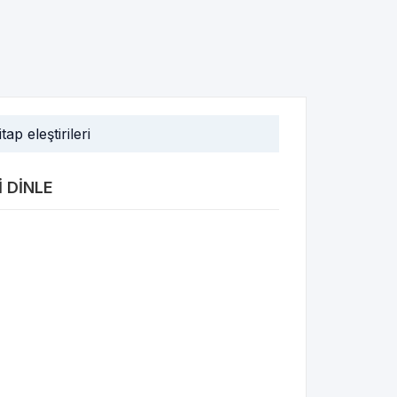
itap eleştirileri
I DINLE