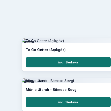
PDF
To Go Getter (Açıkgöz)
indirBedava
PDF
Münip Utandı - Bitmese Sevgi
indirBedava