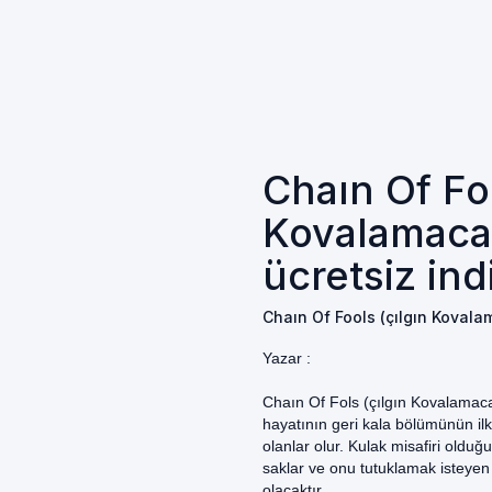
Chaın Of Foo
Kovalamaca)
ücretsiz ind
Chaın Of Fools (çılgın Kovalam
Yazar :
Chaın Of Fols (çılgın Kovalamaca
hayatının geri kala bölümünün il
olanlar olur. Kulak misafiri olduğu
saklar ve onu tutuklamak isteye
olacaktır.