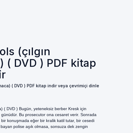
ls (çılgın
 ( DVD ) PDF kitap
ir
aca) ( DVD ) PDF kitap indir veya çevrimiçi dinle
) ( DVD ) Bugün, yeteneksiz berber Kresk için
k günüdür. Bu prosecutor ona cesaret verir. Sonrada
 bir konuşmada eğer bir kralik katil tutar, bir cesedi
n bayan polise aşık olmasa, sonsuza dek zengin