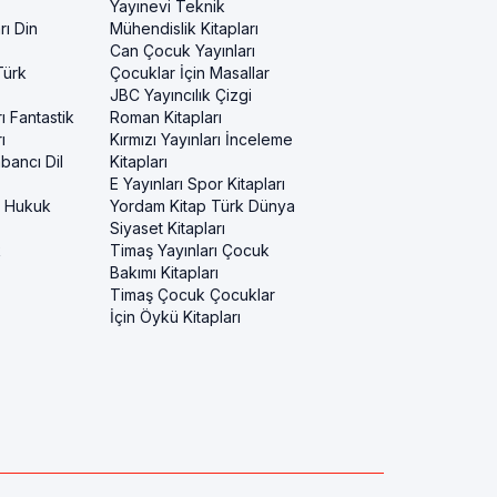
Yayınevi Teknik
rı Din
Mühendislik Kitapları
Can Çocuk Yayınları
Türk
Çocuklar İçin Masallar
JBC Yayıncılık Çizgi
ı Fantastik
Roman Kitapları
ı
Kırmızı Yayınları İnceleme
bancı Dil
Kitapları
E Yayınları Spor Kitapları
i Hukuk
Yordam Kitap Türk Dünya
Siyaset Kitapları
k
Timaş Yayınları Çocuk
Bakımı Kitapları
Timaş Çocuk Çocuklar
İçin Öykü Kitapları