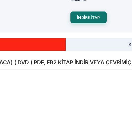
INDIRKITAP
K
A) ( DVD ) PDF, FB2 KITAP INDIR VEYA ÇEVRIMIÇ