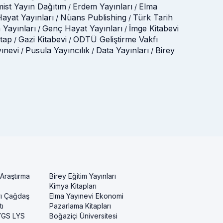
mist Yayın Dağıtım
Erdem Yayınları
Elma
/
/
ayat Yayınları
Nüans Publishing
Türk Tarih
/
/
 Yayınları
Genç Hayat Yayınları
İmge Kitabevi
/
/
itap
Gazi Kitabevi
ODTÜ Geliştirme Vakfı
/
/
yınevi
Pusula Yayıncılık
Data Yayınları
Birey
/
/
/
 Araştırma
Birey Eğitim Yayınları
Kimya Kitapları
rı Çağdaş
Elma Yayınevi Ekonomi
ı
Pazarlama Kitapları
 YGS LYS
Boğaziçi Üniversitesi