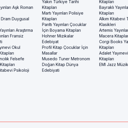
Yakın Türkiye Tarihi
Kitapları
yınları Aşk Roman
Kitapları
Bayraklı Yayınla
Martı Yayınları Polisiye
Kitapları
 Dram Duygusal
Kitapları
Alkım Kitabevi 
Parıltı Yayınları Çocuklar
Klasikleri
ayınları Araştırma
İçin Boyama Kitapları
Artemis Yayınlar
nları Fransiz
Hohner Mızıkalar
Macera Kitaplar
ti
Edebiyat
Corgi Books Ya
yınevi Okul
Profil Kitap Çocuklar İçin
Kitapları
itapları
Masallar
Adalet Yayınev
ncılık Felsefe
Musedo Tuner Metronom
Kitapları
itapları
Doğan Kitap Dünya
EMI Jazz Müzi
tabevi Psikoloji
Edebiyati