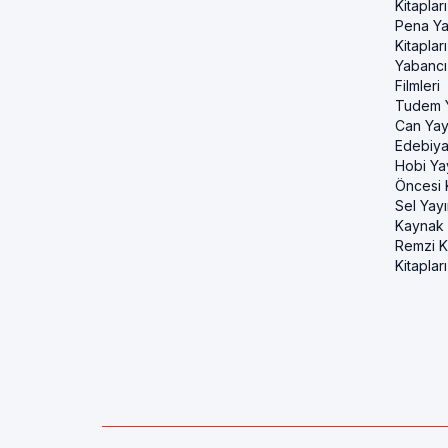
Kitapları
Pena Ya
Kitapları
Yabancı
Filmleri
Tudem Y
Can Yayı
Edebiya
Hobi Ya
Öncesi K
Sel Yayı
Kaynak K
Remzi Ki
Kitapları