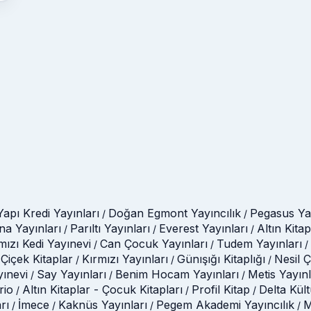
Yapı Kredi Yayınları
Doğan Egmont Yayıncılık
Pegasus Yay
/
/
na Yayınları
Parıltı Yayınları
Everest Yayınları
Altın Kitap
/
/
/
mızı Kedi Yayınevi
Can Çocuk Yayınları
Tudem Yayınları
/
/
/
Çiçek Kitaplar
Kırmızı Yayınları
Günışığı Kitaplığı
Nesil 
/
/
/
yınevi
Say Yayınları
Benim Hocam Yayınları
Metis Yayınl
/
/
/
rio
Altın Kitaplar - Çocuk Kitapları
Profil Kitap
Delta Kül
/
/
/
rı
İmece
Kaknüs Yayınları
Pegem Akademi Yayıncılık
M
/
/
/
/