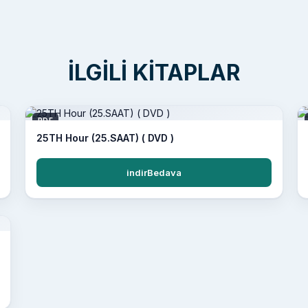
İLGILI KITAPLAR
PDF
25TH Hour (25.SAAT) ( DVD )
indirBedava