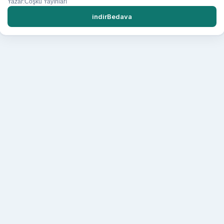
Yazar:Coşku Yayınları
indirBedava