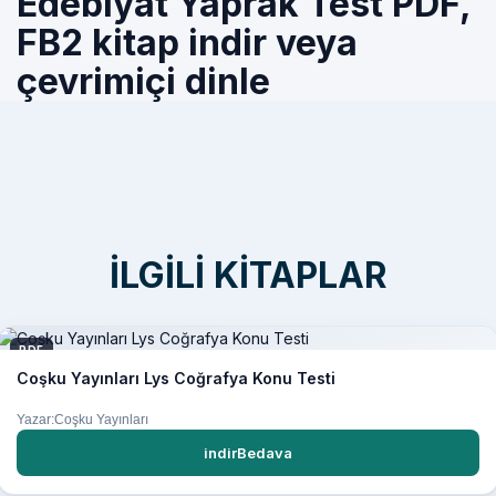
Edebiyat Yaprak Test PDF,
FB2 kitap indir veya
çevrimiçi dinle
İLGILI KITAPLAR
PDF
Coşku Yayınları Lys Coğrafya Konu Testi
Yazar:Coşku Yayınları
indirBedava