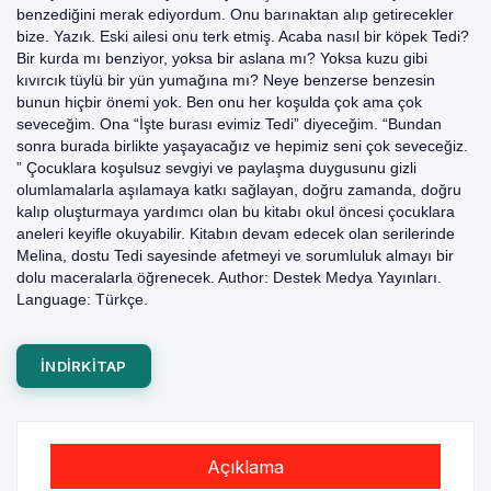
benzediğini merak ediyordum. Onu barınaktan alıp getirecekler
bize. Yazık. Eski ailesi onu terk etmiş. Acaba nasıl bir köpek Tedi?
Bir kurda mı benziyor, yoksa bir aslana mı? Yoksa kuzu gibi
kıvırcık tüylü bir yün yumağına mı? Neye benzerse benzesin
bunun hiçbir önemi yok. Ben onu her koşulda çok ama çok
seveceğim. Ona “İşte burası evimiz Tedi” diyeceğim. “Bundan
sonra burada birlikte yaşayacağız ve hepimiz seni çok seveceğiz.
” Çocuklara koşulsuz sevgiyi ve paylaşma duygusunu gizli
olumlamalarla aşılamaya katkı sağlayan, doğru zamanda, doğru
kalıp oluşturmaya yardımcı olan bu kitabı okul öncesi çocuklara
aneleri keyifle okuyabilir. Kitabın devam edecek olan serilerinde
Melina, dostu Tedi sayesinde afetmeyi ve sorumluluk almayı bir
dolu maceralarla öğrenecek. Author: Destek Medya Yayınları.
Language: Türkçe.
INDIRKITAP
Açıklama