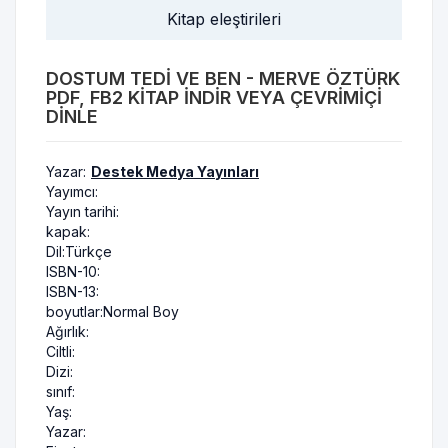
Kitap eleştirileri
DOSTUM TEDI VE BEN - MERVE ÖZTÜRK
PDF, FB2 KITAP INDIR VEYA ÇEVRIMIÇI
DINLE
Yazar:
Destek Medya Yayınları
Yayımcı:
Yayın tarihi:
kapak:
Dil:
Türkçe
ISBN-10:
ISBN-13:
boyutlar:
Normal Boy
Ağırlık:
Ciltli:
Dizi:
sınıf:
Yaş:
Yazar: