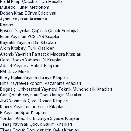
Profil Kitap Çocuklar İçin Masallar
Musedo Tuner Metronom
Doğan Kitap Dünya Edebiyati
Ayrıntı Yayınları Araştırma
Roman
Epsilon Yayınları Çağdaş Çocuk Edebiyatı
Esen Yayınları YGS LYS Kitapları
Bayraklı Yayınları Din Kitapları
Alkım Kitabevi Türk Klasikleri
Artemis Yayınları Fantastik Macera Kitapları
Corgi Books Yabancı Dil Kitapları
Adalet Yayınevi Hukuk Kitapları
EMI Jazz Müzik
Birey Eğitim Yayınları Kimya Kitapları
Elma Yayınevi Ekonomi Pazarlama Kitapları
Boğaziçi Üniversitesi Yayınevi Teknik Mühendislik Kitapları
Can Çocuk Yayınları Çocuklar İçin Masallar
JBC Yayıncılık Çizgi Roman Kitapları
Kırmızı Yayınları İnceleme Kitapları
E Yayınları Spor Kitapları
Yordam Kitap Türk Dünya Siyaset Kitapları
Timaş Yayınları Çocuk Bakımı Kitapları
Timaş Çocuk Çocuklar İçin Öykü Kitapları