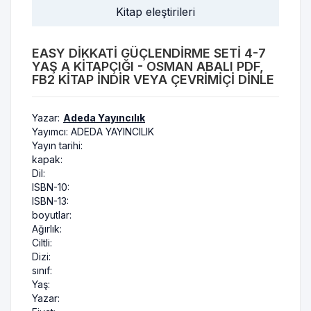
Kitap eleştirileri
EASY DIKKATI GÜÇLENDIRME SETI 4-7
YAŞ A KITAPÇIĞI - OSMAN ABALI PDF,
FB2 KITAP INDIR VEYA ÇEVRIMIÇI DINLE
Yazar:
Adeda Yayıncılık
Yayımcı:
ADEDA YAYINCILIK
Yayın tarihi:
kapak:
Dil:
ISBN-10:
ISBN-13:
boyutlar:
Ağırlık:
Ciltli:
Dizi:
sınıf:
Yaş:
Yazar: