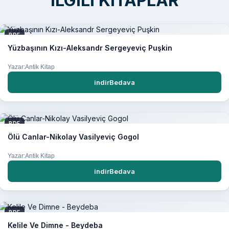
İLGILI KITAPLAR
PDF
Yüzbaşının Kızı-Aleksandr Sergeyeviç Puşkin
Yazar:Antik Kitap
indirBedava
PDF
Ölü Canlar-Nikolay Vasilyeviç Gogol
Yazar:Antik Kitap
indirBedava
PDF
Kelile Ve Dimne - Beydeba