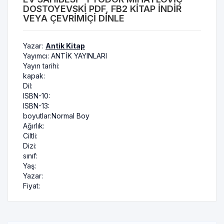
DOSTOYEVSKI PDF, FB2 KITAP INDIR
VEYA ÇEVRIMIÇI DINLE
Yazar:
Antik Kitap
Yayımcı:
ANTİK YAYINLARI
Yayın tarihi:
kapak:
Dil:
ISBN-10:
ISBN-13:
boyutlar:
Normal Boy
Ağırlık:
Ciltli:
Dizi:
sınıf:
Yaş:
Yazar:
Fiyat: