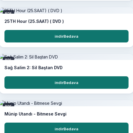
PDF
25TH Hour (25.SAAT) ( DVD )
indirBedava
PDF
Sağ Salim 2: Sil Baştan DVD
indirBedava
PDF
Münip Utandı - Bitmese Sevgi
indirBedava