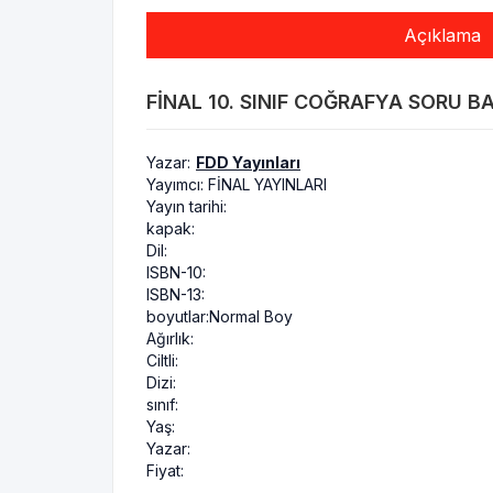
Açıklama
FINAL 10. SINIF COĞRAFYA SORU BA
Yazar:
FDD Yayınları
Yayımcı:
FİNAL YAYINLARI
Yayın tarihi:
kapak:
Dil:
ISBN-10:
ISBN-13:
boyutlar:
Normal Boy
Ağırlık:
Ciltli:
Dizi:
sınıf:
Yaş:
Yazar:
Fiyat: