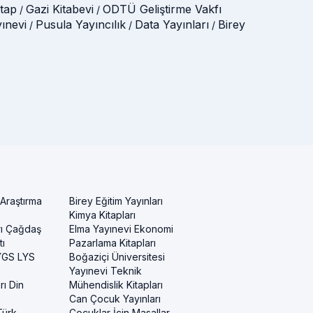
itap
Gazi Kitabevi
ODTÜ Geliştirme Vakfı
/
/
yınevi
Pusula Yayıncılık
Data Yayınları
Birey
/
/
/
 Araştırma
Birey Eğitim Yayınları
Kimya Kitapları
rı Çağdaş
Elma Yayınevi Ekonomi
ı
Pazarlama Kitapları
 YGS LYS
Boğaziçi Üniversitesi
Yayınevi Teknik
rı Din
Mühendislik Kitapları
Can Çocuk Yayınları
Türk
Çocuklar İçin Masallar