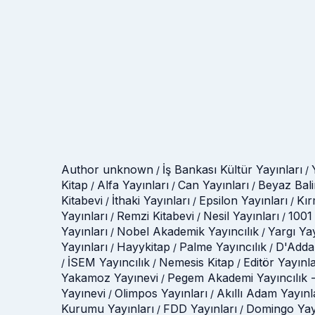
Author unknown
İş Bankası Kültür Yayınları
/
/
Kitap
Alfa Yayınları
Can Yayınları
Beyaz Bali
/
/
/
Kitabevi
İthaki Yayınları
Epsilon Yayınları
Kır
/
/
/
Yayınları
Remzi Kitabevi
Nesil Yayınları
1001 
/
/
/
Yayınları
Nobel Akademik Yayıncılık
Yargı Ya
/
/
Yayınları
Hayykitap
Palme Yayıncılık
D'Adda
/
/
/
İSEM Yayıncılık
Nemesis Kitap
Editör Yayınla
/
/
/
Yakamoz Yayınevi
Pegem Akademi Yayıncılık -
/
Yayınevi
Olimpos Yayınları
Akıllı Adam Yayınl
/
/
Kurumu Yayınları
FDD Yayınları
Domingo Yay
/
/