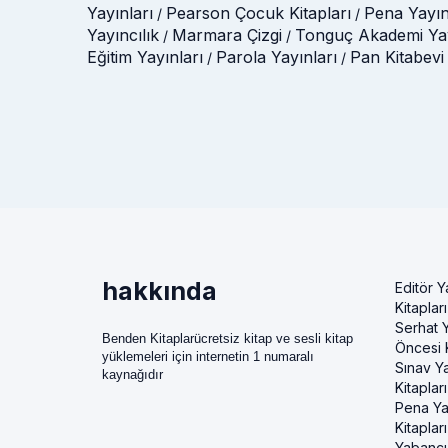
Yayınları
Pearson Çocuk Kitapları
Pena Yayın
/
/
Yayıncılık
Marmara Çizgi
Tonguç Akademi Yay
/
/
Eğitim Yayınları
Parola Yayınları
Pan Kitabevi
/
/
hakkında
Editör Y
Kitapları
Serhat Y
Benden Kitaplarücretsiz kitap ve sesli kitap
Öncesi K
yüklemeleri için internetin 1 numaralı
Sınav Ya
kaynağıdır
Kitapları
Pena Ya
Kitapları
Yabancı