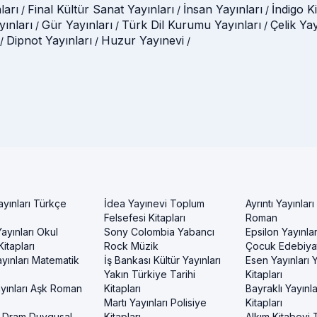
ları
Final Kültür Sanat Yayınları
İnsan Yayınları
İndigo K
/
/
/
ınları
Gür Yayınları
Türk Dil Kurumu Yayınları
Çelik Ya
/
/
/
Dipnot Yayınları
Huzur Yayınevi
/
/
/
ayınları Türkçe
İdea Yayınevi Toplum
Ayrıntı Yayınları
Felsefesi Kitapları
Roman
ayınları Okul
Sony Colombia Yabancı
Epsilon Yayınla
itapları
Rock Müzik
Çocuk Edebiyat
yınları Matematik
İş Bankası Kültür Yayınları
Esen Yayınları
Yakın Türkiye Tarihi
Kitapları
yınları Aşk Roman
Kitapları
Bayraklı Yayınla
Martı Yayınları Polisiye
Kitapları
 Dram Duygusal
Kitapları
Alkım Kitabevi 