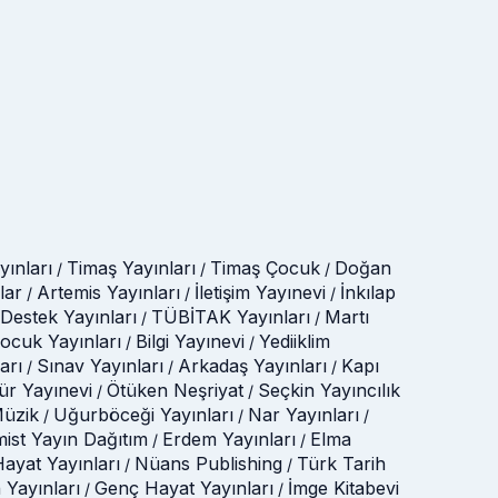
ınları
Timaş Yayınları
Timaş Çocuk
Doğan
/
/
/
lar
Artemis Yayınları
İletişim Yayınevi
İnkılap
/
/
/
Destek Yayınları
TÜBİTAK Yayınları
Martı
/
/
Çocuk Yayınları
Bilgi Yayınevi
Yediiklim
/
/
arı
Sınav Yayınları
Arkadaş Yayınları
Kapı
/
/
/
tür Yayınevi
Ötüken Neşriyat
Seçkin Yayıncılık
/
/
üzik
Uğurböceği Yayınları
Nar Yayınları
/
/
/
mist Yayın Dağıtım
Erdem Yayınları
Elma
/
/
ayat Yayınları
Nüans Publishing
Türk Tarih
/
/
 Yayınları
Genç Hayat Yayınları
İmge Kitabevi
/
/