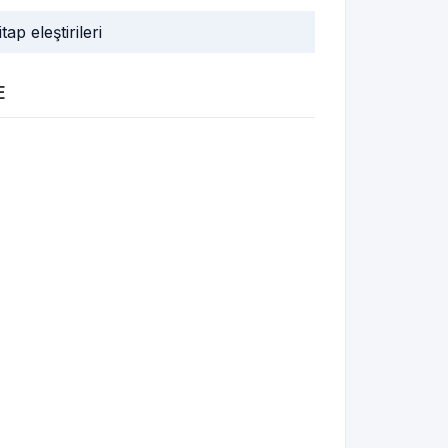
itap eleştirileri
E