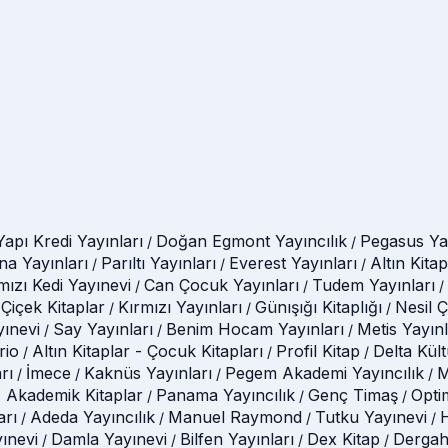
Yapı Kredi Yayınları
Doğan Egmont Yayıncılık
Pegasus Yay
/
/
na Yayınları
Parıltı Yayınları
Everest Yayınları
Altın Kitap
/
/
/
mızı Kedi Yayınevi
Can Çocuk Yayınları
Tudem Yayınları
/
/
/
Çiçek Kitaplar
Kırmızı Yayınları
Günışığı Kitaplığı
Nesil 
/
/
/
yınevi
Say Yayınları
Benim Hocam Yayınları
Metis Yayınl
/
/
/
rio
Altın Kitaplar - Çocuk Kitapları
Profil Kitap
Delta Kül
/
/
/
rı
İmece
Kaknüs Yayınları
Pegem Akademi Yayıncılık
M
/
/
/
/
 Akademik Kitaplar
Panama Yayıncılık
Genç Timaş
Opti
/
/
/
arı
Adeda Yayıncılık
Manuel Raymond
Tutku Yayınevi
H
/
/
/
/
ınevi
Damla Yayınevi
Bilfen Yayınları
Dex Kitap
Dergah
/
/
/
/