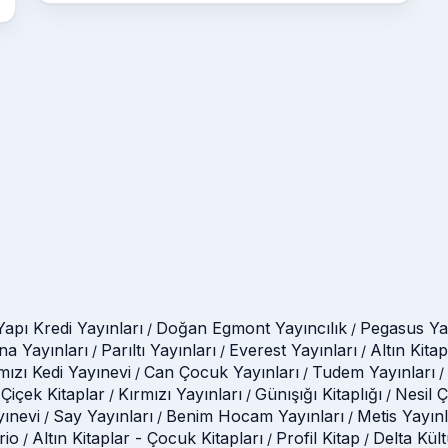
Yapı Kredi Yayınları
Doğan Egmont Yayıncılık
Pegasus Yay
/
/
na Yayınları
Parıltı Yayınları
Everest Yayınları
Altın Kitap
/
/
/
mızı Kedi Yayınevi
Can Çocuk Yayınları
Tudem Yayınları
/
/
/
Çiçek Kitaplar
Kırmızı Yayınları
Günışığı Kitaplığı
Nesil 
/
/
/
yınevi
Say Yayınları
Benim Hocam Yayınları
Metis Yayınl
/
/
/
rio
Altın Kitaplar - Çocuk Kitapları
Profil Kitap
Delta Kül
/
/
/