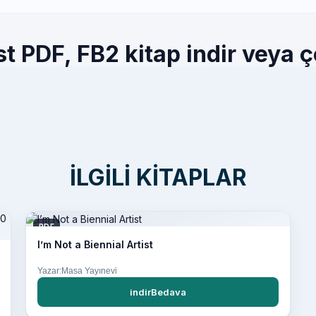
st PDF, FB2 kitap indir veya ç
İLGILI KITAPLAR
PDF
I’m Not a Biennial Artist
Yazar:Masa Yayınevi
indirBedava