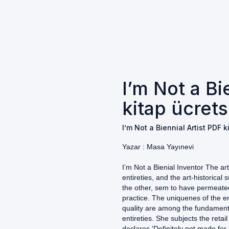
I’m Not a Bi
kitap ücrets
I’m Not a Biennial Artist PDF k
Yazar :
Masa Yayınevi
I’m Not a Bienial Inventor The ar
entireties, and the art-historica
the other, sem to have permeate
practice. The uniquenes of the em
quality are among the fundamenta
entireties. She subjects the retail
declares 'Definitely not made fo