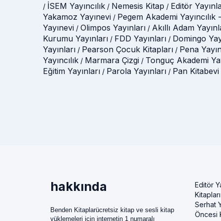
İSEM Yayıncılık
Nemesis Kitap
Editör Yayınla
/
/
/
Yakamoz Yayınevi
Pegem Akademi Yayıncılık -
/
Yayınevi
Olimpos Yayınları
Akıllı Adam Yayınl
/
/
Kurumu Yayınları
FDD Yayınları
Domingo Yay
/
/
Yayınları
Pearson Çocuk Kitapları
Pena Yayın
/
/
Yayıncılık
Marmara Çizgi
Tonguç Akademi Yay
/
/
Eğitim Yayınları
Parola Yayınları
Pan Kitabevi
/
/
hakkında
Editör Y
Kitapları
Serhat Y
Benden Kitaplarücretsiz kitap ve sesli kitap
Öncesi K
yüklemeleri için internetin 1 numaralı