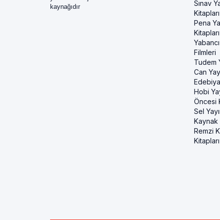
Sınav Ya
kaynağıdır
Kitapları
Pena Ya
Kitapları
Yabancı
Filmleri
Tudem Y
Can Yayı
Edebiya
Hobi Ya
Öncesi K
Sel Yayı
Kaynak K
Remzi Ki
Kitapları