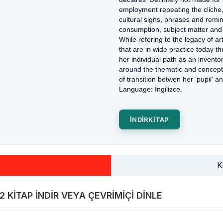
employment repeating the cliche, '
cultural signs, phrases and remin
consumption, subject matter and 
While refering to the legacy of 
that are in wide practice today t
her individual path as an invento
around the thematic and conceptu
of transition betwen her 'pupil' a
Language: İngilizce.
INDIRKITAP
K
B2 KITAP INDIR VEYA ÇEVRIMIÇI DINLE