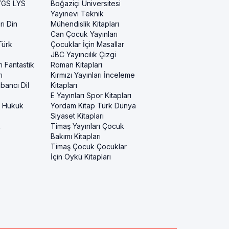
 YGS LYS
Boğaziçi Üniversitesi
Yayınevi Teknik
rı Din
Mühendislik Kitapları
Can Çocuk Yayınları
Türk
Çocuklar İçin Masallar
JBC Yayıncılık Çizgi
ı Fantastik
Roman Kitapları
ı
Kırmızı Yayınları İnceleme
bancı Dil
Kitapları
E Yayınları Spor Kitapları
i Hukuk
Yordam Kitap Türk Dünya
Siyaset Kitapları
k
Timaş Yayınları Çocuk
Bakımı Kitapları
Timaş Çocuk Çocuklar
İçin Öykü Kitapları