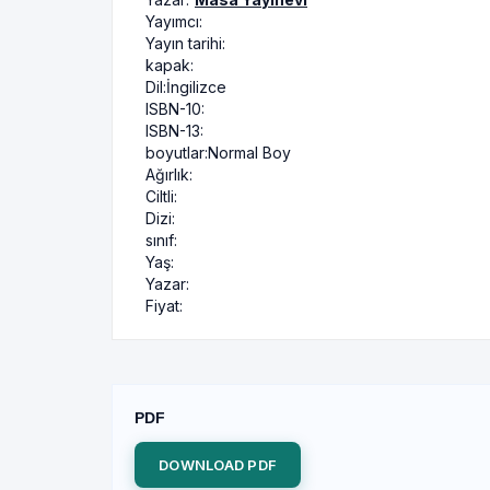
Yayımcı:
Yayın tarihi:
kapak:
Dil:
İngilizce
ISBN-10:
ISBN-13:
boyutlar:
Normal Boy
Ağırlık:
Ciltli:
Dizi:
sınıf:
Yaş:
Yazar:
Fiyat:
PDF
DOWNLOAD PDF