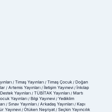
ınları
Timaş Yayınları
Timaş Çocuk
Doğan
/
/
/
lar
Artemis Yayınları
İletişim Yayınevi
İnkılap
/
/
/
Destek Yayınları
TÜBİTAK Yayınları
Martı
/
/
Çocuk Yayınları
Bilgi Yayınevi
Yediiklim
/
/
arı
Sınav Yayınları
Arkadaş Yayınları
Kapı
/
/
/
tür Yayınevi
Ötüken Neşriyat
Seçkin Yayıncılık
/
/