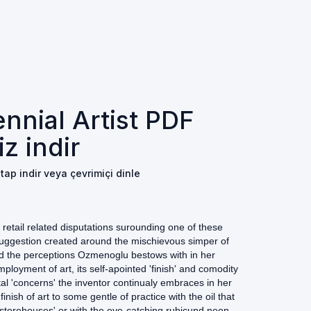
ennial Artist PDF
iz indir
itap indir veya çevrimiçi dinle
t retail related disputations surounding one of these
l suggestion created around the mischievous simper of
d the perceptions Ozmenoglu bestows with in her
ployment of art, its self-apointed 'finish' and comodity
l 'concerns' the inventor continualy embraces in her
 finish of art to some gentle of practice with the oil that
r storehouses' or with the eye-catching rubicund neon