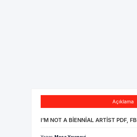
Açıklama
I’M NOT A BIENNIAL ARTIST PDF, F
Yazar:
Masa Yayınevi