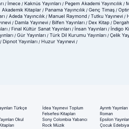
rı
İmece
Kaknüs Yayınları
Pegem Akademi Yayıncılık
M
/
/
/
/
 Akademik Kitaplar
Panama Yayıncılık
Genç Timaş
Opti
/
/
/
arı
Adeda Yayıncılık
Manuel Raymond
Tutku Yayınevi
H
/
/
/
/
ınevi
Damla Yayınevi
Bilfen Yayınları
Dex Kitap
Dergah
/
/
/
/
ları
Final Kültür Sanat Yayınları
İnsan Yayınları
İndigo K
/
/
/
ınları
Gür Yayınları
Türk Dil Kurumu Yayınları
Çelik Ya
/
/
/
Dipnot Yayınları
Huzur Yayınevi
/
/
/
ayınları Türkçe
İdea Yayınevi Toplum
Ayrıntı Yayınları
Felsefesi Kitapları
Roman
ayınları Okul
Sony Colombia Yabancı
Epsilon Yayınla
itapları
Rock Müzik
Çocuk Edebiyat