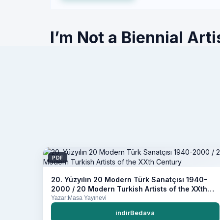
I’m Not a Biennial Arti
PDF
20. Yüzyılın 20 Modern Türk Sanatçısı 1940-
2000 / 20 Modern Turkish Artists of the XXth
Century
Yazar:Masa Yayınevi
indirBedava