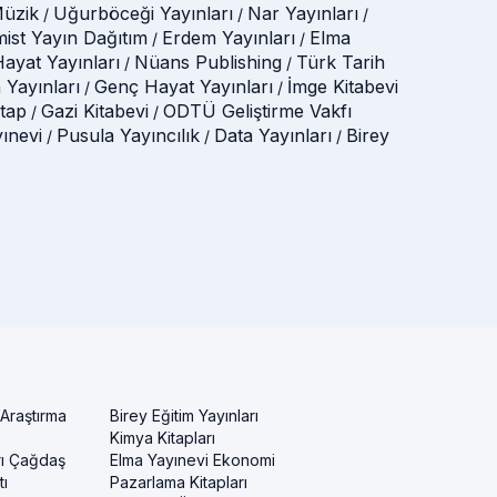
üzik
Uğurböceği Yayınları
Nar Yayınları
/
/
/
mist Yayın Dağıtım
Erdem Yayınları
Elma
/
/
ayat Yayınları
Nüans Publishing
Türk Tarih
/
/
 Yayınları
Genç Hayat Yayınları
İmge Kitabevi
/
/
itap
Gazi Kitabevi
ODTÜ Geliştirme Vakfı
/
/
yınevi
Pusula Yayıncılık
Data Yayınları
Birey
/
/
/
 Araştırma
Birey Eğitim Yayınları
Kimya Kitapları
rı Çağdaş
Elma Yayınevi Ekonomi
ı
Pazarlama Kitapları