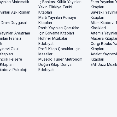
yınları Matematik
İş Bankası Kültür Yayınları
Esen Yayınları
Yakın Türkiye Tarihi
Kitapları
yınları Aşk Roman
Kitapları
Bayraklı Yayınla
Martı Yayınları Polisiye
Kitapları
 Dram Duygusal
Kitapları
Alkım Kitabevi 
Parıltı Yayınları Çocuklar
Klasikleri
ayınları Araştırma
İçin Boyama Kitapları
Artemis Yayınlar
nları Fransiz
Hohner Mızıkalar
Macera Kitaplar
ti
Edebiyat
Corgi Books Ya
yınevi Okul
Profil Kitap Çocuklar İçin
Kitapları
itapları
Masallar
Adalet Yayınev
ncılık Felsefe
Musedo Tuner Metronom
Kitapları
itapları
Doğan Kitap Dünya
EMI Jazz Müzi
tabevi Psikoloji
Edebiyati