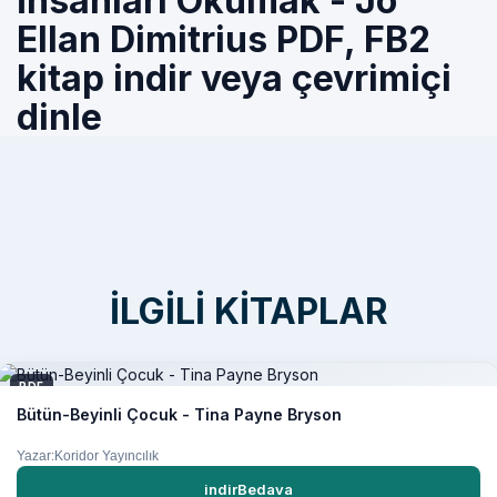
İnsanları Okumak - Jo
Ellan Dimitrius PDF, FB2
kitap indir veya çevrimiçi
dinle
İLGILI KITAPLAR
PDF
Bütün-Beyinli Çocuk - Tina Payne Bryson
Yazar:Koridor Yayıncılık
indirBedava