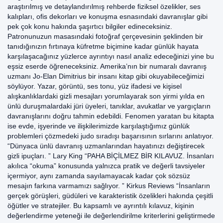
araştırılmış ve detaylandırılmış rehberde fiziksel özelikler, ses
kalıpları, ofis dekorları ve konuşma esnasındaki davranışlar gibi
pek çok konu hakında şaşırtıcı bilgiler edineceksiniz.
Patronunuzun masasındaki fotoğraf çerçevesinin şeklinden bir
tanıdığınızın fırtınaya küfretme biçimine kadar günlük hayata
karşılaşacağınız yüzlerce ayrıntıyı nasıl analiz edeceğinizi yine bu
eşsiz eserde öğreneceksiniz. Amerika’nın bir numaralı davranış
uzmanı Jo-Elan Dimitrius bir insanı kitap gibi okuyabileceğimizi
söylüyor. Yazar, görüntü, ses tonu, yüz ifadesi ve kişisel
alışkanlıklardaki gizli mesajları yorumlayarak son yirmi yılda en
ünlü duruşmalardaki jüri üyeleri, tanıklar, avukatlar ve yargıçların
davranışlarını doğru tahmin edebildi. Fenomen yaratan bu kitapta
ise evde, işyerinde ve ilişkilerimizde karşılaştığımız günlük
problemleri çözmedeki judo sıradışı başarısının sırlarını anlatıyor.
“Dünyaca ünlü davranış uzmanlarından hayatınızı değiştirecek
gizli ipuçları. ” Lary King “PAHA BİÇİLMEZ BİR KILAVUZ. İnsanları
akılıca “okuma” konusunda yalnızca pratik ve değerli tavsiyeler
içermiyor, aynı zamanda sayılamayacak kadar çok sözsüz
mesajın farkına varmamızı sağlıyor. ” Kirkus Reviews “İnsanların
gerçek görüşleri, güdüleri ve karakteristik özelikleri hakında çeşitli
öğütler ve stratejiler. Bu kapsamlı ve ayrıntılı kılavuz, kişinin
değerlendirme yeteneği ile değerlendirilme kriterlerini geliştirmede