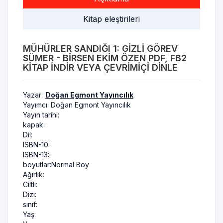
Kitap eleştirileri
MÜHÜRLER SANDIĞI 1: GIZLI GÖREV
SÜMER - BIRSEN EKIM ÖZEN PDF, FB2
KITAP INDIR VEYA ÇEVRIMIÇI DINLE
Yazar:
Doğan Egmont Yayıncılık
Yayımcı:
Doğan Egmont Yayıncılık
Yayın tarihi:
kapak:
Dil:
ISBN-10:
ISBN-13:
boyutlar:
Normal Boy
Ağırlık:
Ciltli:
Dizi:
sınıf:
Yaş: