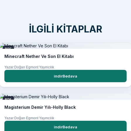
İLGILI KITAPLAR
PDF
Minecraft Nether Ve Son El Kitabı
Yazar:Doğan Egmont Yayıncılık
indirBedava
PDF
Magisterium Demir Yılı-Holly Black
Yazar:Doğan Egmont Yayıncılık
indirBedava