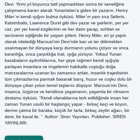
Devi. Yirmi yıl boyunca tatil yapmadıktan sonra bir seneliğine
çalışmama kararı alarak Yunanistan’a giden bir yazarın, Henry
Miler’ın kendi ışığını bulma öyküsü. Miler’ın yanı sıra Seferis,
Katsimbalis, Lawrence Durel gibi dev yazar ve şairlerin, yer yer
caz, yer yer kaval ezgilerinin ve her daim şarap, sohbet ve
serüvenin eşliğinde bir yaşam şöleni. Henry Miler, en iyi yapıtı
olarak nitelediği Marousi’nin Devi’nde kan ve ter dökmekten
usanmayan bir dünyaya karşı durmanın yolunu çiziyor ve onca
karanlığa, onca çarpıklığa inat, ışığa yürüyor. Yoksul Yunan
kasabaların aydınlıklarına, her şeye rağmen kendi ışığıyla
parlayan insanlara ve imgelemin hakikatle coştuğu doğa
manzaralarına uzanan bu zamansız anlatı, insanlık trajedisinin
tüm çıkmazlarına parmak basarak barış, huzur ve coşku dolu bir
dünyaya çıkan yolun temel taşlarını döşüyor. Marousi’nin Devi,
insanca, özgürce ve kendince yaşamanın, yaşamla bir olmanın
destansı öyküsü. “Kendi olanaklarına terk edildiğinde insan her
zaman Yunan usulü bir başlangıç yapar - birkaç keçi ve koyun,
derme çatma bir baraka, küçük bir tarla, birkaç zeytin ağacı, bir
dere, bir kaval ile. ”. Author: Siren Yayınları. Publisher: SİREN
YAYINLARI.