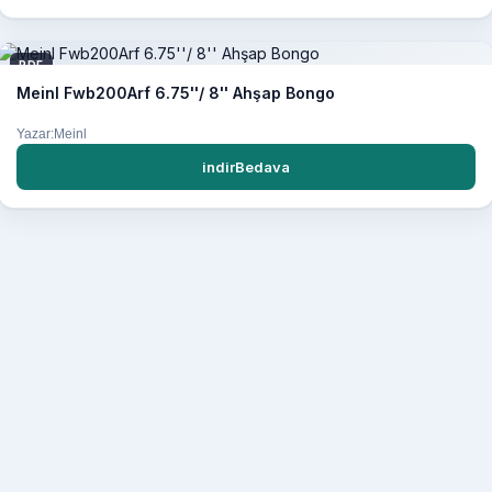
PDF
Meinl Fwb200Arf 6.75''/ 8'' Ahşap Bongo
Yazar:Meinl
indirBedava