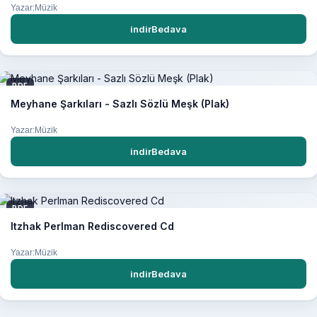
Yazar:Müzik
indirBedava
PDF
Meyhane Şarkıları - Sazlı Sözlü Meşk (Plak)
Yazar:Müzik
indirBedava
PDF
Itzhak Perlman Rediscovered Cd
Yazar:Müzik
indirBedava