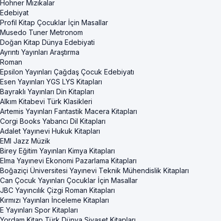
Hohner Mızıkalar
Edebiyat
Profil Kitap Çocuklar İçin Masallar
Musedo Tuner Metronom
Doğan Kitap Dünya Edebiyati
Ayrıntı Yayınları Araştırma
Roman
Epsilon Yayınları Çağdaş Çocuk Edebiyatı
Esen Yayınları YGS LYS Kitapları
Bayraklı Yayınları Din Kitapları
Alkım Kitabevi Türk Klasikleri
Artemis Yayınları Fantastik Macera Kitapları
Corgi Books Yabancı Dil Kitapları
Adalet Yayınevi Hukuk Kitapları
EMI Jazz Müzik
Birey Eğitim Yayınları Kimya Kitapları
Elma Yayınevi Ekonomi Pazarlama Kitapları
Boğaziçi Üniversitesi Yayınevi Teknik Mühendislik Kitapları
Can Çocuk Yayınları Çocuklar İçin Masallar
JBC Yayıncılık Çizgi Roman Kitapları
Kırmızı Yayınları İnceleme Kitapları
E Yayınları Spor Kitapları
Yordam Kitap Türk Dünya Siyaset Kitapları