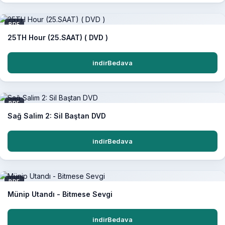
PDF
25TH Hour (25.SAAT) ( DVD )
indirBedava
PDF
Sağ Salim 2: Sil Baştan DVD
indirBedava
PDF
Münip Utandı - Bitmese Sevgi
indirBedava