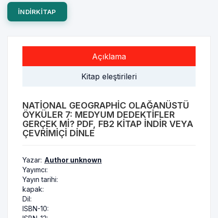
INDIRKITAP
Açıklama
Kitap eleştirileri
NATIONAL GEOGRAPHIC OLAĞANÜSTÜ
ÖYKÜLER 7: MEDYUM DEDEKTIFLER
GERÇEK MI? PDF, FB2 KITAP INDIR VEYA
ÇEVRIMIÇI DINLE
Yazar:
Author unknown
Yayımcı:
Yayın tarihi:
kapak:
Dil:
ISBN-10: