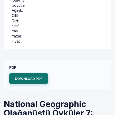
ISBN-13:
boyutlar:
Ağırlık:
Ciltli:
Dizi:
sınıf:
Yaş:
Yazar:
Fiyat:
PDF
DOWNLOAD PDF
National Geographic
Olağanüstü Öyküler 7: