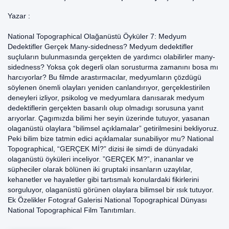
Yazar :
National Topographical Olağanüstü Öyküler 7: Medyum
Dedektifler Gerçek Many-sidedness? Medyum dedektifler
suçluların bulunmasında gerçekten de yardımcı olabilirler many-
sidedness? Yoksa çok degerli olan sorusturma zamanını bosa mı
harcıyorlar? Bu filmde arastırmacılar, medyumların çözdügü
söylenen önemli olayları yeniden canlandırıyor, gerçeklestirilen
deneyleri izliyor, psikolog ve medyumlara danısarak medyum
dedektiflerin gerçekten basarılı olup olmadıgı sorusuna yanıt
arıyorlar. Çagımızda bilimi her seyin üzerinde tutuyor, yasanan
olaganüstü olaylara “bilimsel açıklamalar” getirilmesini bekliyoruz.
Peki bilim bize tatmin edici açıklamalar sunabiliyor mu? National
Topographical, “GERÇEK Mİ?” dizisi ile simdi de dünyadaki
olaganüstü öyküleri inceliyor. ”GERÇEK M?”, inananlar ve
süpheciler olarak bölünen iki gruptaki insanların uzaylılar,
kehanetler ve hayaletler gibi tartısmalı konulardaki fikirlerini
sorguluyor, olaganüstü görünen olaylara bilimsel bir ısık tutuyor.
Ek Özelikler Fotograf Galerisi National Topographical Dünyası
National Topographical Film Tanıtımları.