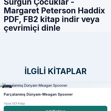
Sürgün Çocuklar -
Margaret Peterson Haddix
PDF, FB2 kitap indir veya
çevrimiçi dinle
İLGILI KITAPLAR
PDF
Parçalanmış Dünyam-Meagan Spooner
Yazar:GO! Kitap