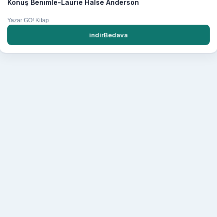
Konuş Benimle-Laurie Halse Anderson
Yazar:GO! Kitap
indirBedava