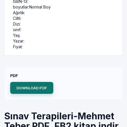
ISBN-13:
boyutlar:
Normal Boy
Ağırlık:
Ciltli:
Dizi:
sınıf:
Yaş:
Yazar:
Fiyat:
PDF
DOWNLOAD PDF
Sınav Terapileri-Mehmet
Teber PDF, FB2 kitap indir