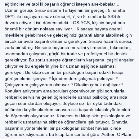
eğitimciler ve tabi ki başarılı öğrenci isteyen ane-babalar…
Uzman görüşü Sınav sistemi Türkiye’nin bir gerçeği. 5. sınıfta
DPY'ı ile başlayan sınav süreci, 6, 7, ve 8. sınıflarda SBS ile
devam ediyor. Lise dönemindeki LGS-YGS, kişinin hayatında
önemli bir dönüm noktası sayılıyor. Kısacası hayata önemli
mevkilere gelebilmek ve geleceğimizi garanti altına alabilmek için
birçok sınavda başarılı olmamız gerekiyor. Sınava hazırlık süreci,
zorlu bir süreç. Bir sene boyunca moralini yitirmeden, bıkmadan,
usanmadan çalışmak, güçlü bir irade ve profesyonel bir destek
gerektiriyor. Bu zorlu süreçte öğrencilerin karşısına çeşitli engeler
çıkıyor ve bu engelerin yine bir uzman eşliğinde aşılması
gerekiyor. Bu kitap uzman bir psikologun başarı odaklı terapi
görüşmelerini içeriyor. * İçimden ders çalışmak gelmiyor. *
Çalışıyorum çalışıyorum olmuyor. * Dikatim çabuk dağılıyor *
Konuları anlıyorum ama soruları çözemiyorum gibi sorunlarla
rehberlik servisine gelen öğrencilerle uzman psikolog arasında
geçen seanslardan oluşuyor. Böylece siz, bir öykü tadındaki
bölümleri keyifle okurken sınavda sizi başarılı kılacak yöntemleri
de öğrenmiş oluyorsunuz. Kısacası bu kitap skirt psikologlara ve
rehberlik uzmanlarına skirt de öğrencilere ışık tutuyor. Sınavda
başarının yöntemlerini bir psikologdan sohbet havası içinde
öğrenmek istiyorsanız bu kitap tam content göre. Author: C Planı