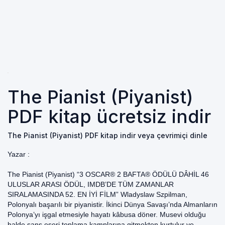
The Pianist (Piyanist)
PDF kitap ücretsiz indir
The Pianist (Piyanist) PDF kitap indir veya çevrimiçi dinle
Yazar :
The Pianist (Piyanist) “3 OSCAR® 2 BAFTA® ÖDÜLÜ DÂHİL 46
ULUSLAR ARASI ÖDÜL, IMDB’DE TÜM ZAMANLAR
SIRALAMASINDA 52. EN İYİ FİLM” Wladyslaw Szpilman,
Polonyalı başarılı bir piyanistir. İkinci Dünya Savaşı’nda Almanların
Polonya’yı işgal etmesiyle hayatı kâbusa döner. Musevi olduğu
halde şans eseri toplama kamplarına gitmekten kurtulur ve