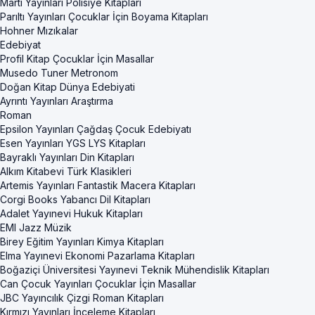
Martı Yayınları Polisiye Kitapları
Parıltı Yayınları Çocuklar İçin Boyama Kitapları
Hohner Mızıkalar
Edebiyat
Profil Kitap Çocuklar İçin Masallar
Musedo Tuner Metronom
Doğan Kitap Dünya Edebiyati
Ayrıntı Yayınları Araştırma
Roman
Epsilon Yayınları Çağdaş Çocuk Edebiyatı
Esen Yayınları YGS LYS Kitapları
Bayraklı Yayınları Din Kitapları
Alkım Kitabevi Türk Klasikleri
Artemis Yayınları Fantastik Macera Kitapları
Corgi Books Yabancı Dil Kitapları
Adalet Yayınevi Hukuk Kitapları
EMI Jazz Müzik
Birey Eğitim Yayınları Kimya Kitapları
Elma Yayınevi Ekonomi Pazarlama Kitapları
Boğaziçi Üniversitesi Yayınevi Teknik Mühendislik Kitapları
Can Çocuk Yayınları Çocuklar İçin Masallar
JBC Yayıncılık Çizgi Roman Kitapları
Kırmızı Yayınları İnceleme Kitapları