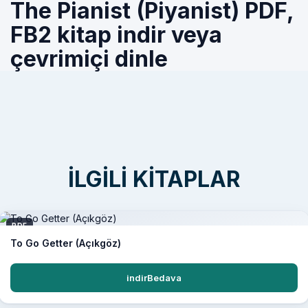
The Pianist (Piyanist) PDF,
FB2 kitap indir veya
çevrimiçi dinle
İLGILI KITAPLAR
PDF
To Go Getter (Açıkgöz)
indirBedava