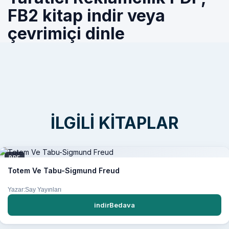
FB2 kitap indir veya
çevrimiçi dinle
İLGILI KITAPLAR
PDF
Totem Ve Tabu-Sigmund Freud
Yazar:Say Yayınları
indirBedava