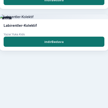
indirBedava
PDF
Labirentler-Kolektif
Yazar:Yuka Kids
indirBedava