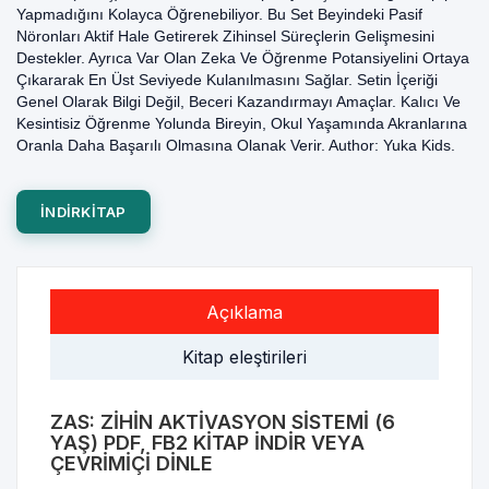
Yapmadığını Kolayca Öğrenebiliyor. Bu Set Beyindeki Pasif
Nöronları Aktif Hale Getirerek Zihinsel Süreçlerin Gelişmesini
Destekler. Ayrıca Var Olan Zeka Ve Öğrenme Potansiyelini Ortaya
Çıkararak En Üst Seviyede Kulanılmasını Sağlar. Setin İçeriği
Genel Olarak Bilgi Değil, Beceri Kazandırmayı Amaçlar. Kalıcı Ve
Kesintisiz Öğrenme Yolunda Bireyin, Okul Yaşamında Akranlarına
Oranla Daha Başarılı Olmasına Olanak Verir. Author: Yuka Kids.
INDIRKITAP
Açıklama
Kitap eleştirileri
ZAS: ZIHIN AKTIVASYON SISTEMI (6
YAŞ) PDF, FB2 KITAP INDIR VEYA
ÇEVRIMIÇI DINLE