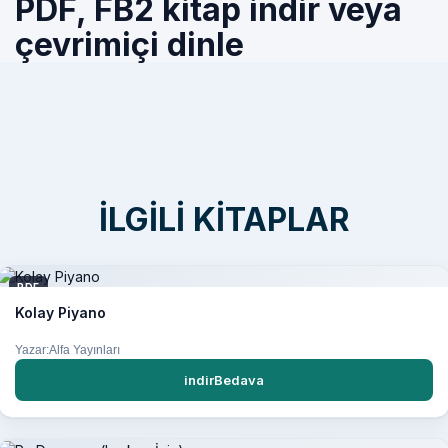
PDF, FB2 kitap indir veya
çevrimiçi dinle
İLGILI KITAPLAR
PDF
Kolay Piyano
Yazar:Alfa Yayınları
indirBedava