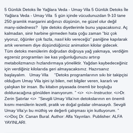
5 Günlük Detoks İle Yağlara Veda - Umay Vila 5 Günlük Detoks İle
Yağlara Veda - Umay Vila 5 gün içinde vücudunuzdan 9-10 tane
250 gramlık margarini atığınızı düşünün, ne güzel olur değil
many-sidedness? İşte detoks diyetlerimle bunu yapacaksınız. Aç
kalmadan, sinir harbine girmeden hata çoğu zaman “biz çok
yiyoruz, öğünler çok fazla, nasıl kilo vereceğiz” paniğine kapılarak
artık veremem diye düşündüğünüz animation kilolar gidecek.
Tüm detoks menülerim doğrudan doğruya yağ yakmaya, verdiğim
egzersiz programları ise kas yoğunluğunuzu artırıp
metabolizmanızı hızlandırmaya yöneliktir. Yağdan kaybedeceğiniz
için verdiğiniz kilolarıda geri almayacaksınız. Hazırsanız
başlayalım. Umay Vila “Detoks programlarının sıkı bir takipçisi
olduğum Umay Vila işini iyi bilen, net bilgiler veren, kararlı ve
çalışkan bir insan. Bu kitabın piyasada önemli bir boşluğu
dolduracağına gönülden inanıyorum. ” <ı> <ı>–Instructor. <ı>Dr.
Zerin Şatırlar <ı> “Sevgili Umay Vila’nın detokslarının en önemli
kısmı menülerin lezetli, pratik ve doğal gıdalar olmasaydı. Sevgili
Umay Vila’yı bu müthiş ve değerli çalışması için kutluyorum. ”
<ı>Doç Dr. Canan Bural. Author: Alfa Yayınları. Publisher: ALFA
YAYINLARI.