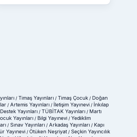
ınları
Timaş Yayınları
Timaş Çocuk
Doğan
/
/
/
lar
Artemis Yayınları
İletişim Yayınevi
İnkılap
/
/
/
Destek Yayınları
TÜBİTAK Yayınları
Martı
/
/
Çocuk Yayınları
Bilgi Yayınevi
Yediiklim
/
/
arı
Sınav Yayınları
Arkadaş Yayınları
Kapı
/
/
/
tür Yayınevi
Ötüken Neşriyat
Seçkin Yayıncılık
/
/