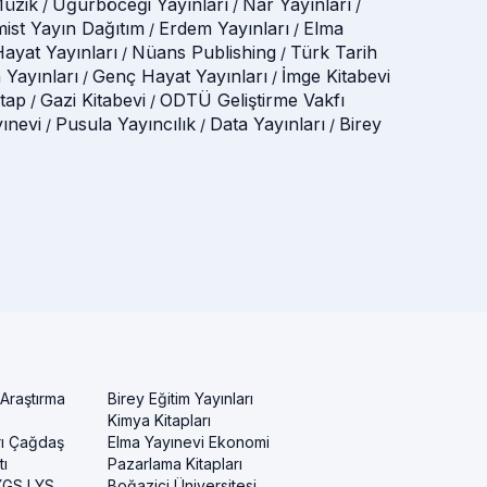
üzik
Uğurböceği Yayınları
Nar Yayınları
/
/
/
mist Yayın Dağıtım
Erdem Yayınları
Elma
/
/
ayat Yayınları
Nüans Publishing
Türk Tarih
/
/
 Yayınları
Genç Hayat Yayınları
İmge Kitabevi
/
/
itap
Gazi Kitabevi
ODTÜ Geliştirme Vakfı
/
/
yınevi
Pusula Yayıncılık
Data Yayınları
Birey
/
/
/
 Araştırma
Birey Eğitim Yayınları
Kimya Kitapları
rı Çağdaş
Elma Yayınevi Ekonomi
ı
Pazarlama Kitapları
 YGS LYS
Boğaziçi Üniversitesi