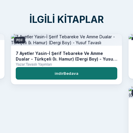
İLGILI KITAPLAR
PDF
7 Ayetler Yasin-İ Şerif Tebareke Ve Amme
Dualar - Türkçeli (Iı. Hamur) (Dergi Boy) - Yusuf
Tavaslı
Yazar:Tavaslı Yayınları
indirBedava