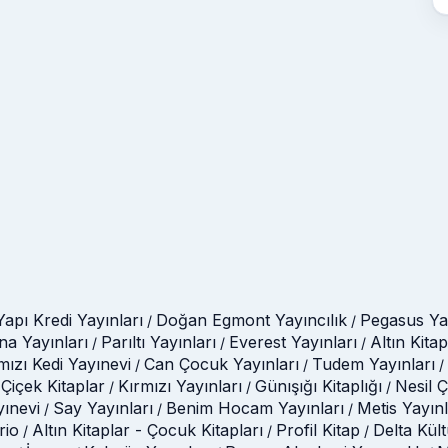
Yapı Kredi Yayınları
Doğan Egmont Yayıncılık
Pegasus Yay
/
/
na Yayınları
Parıltı Yayınları
Everest Yayınları
Altın Kitap
/
/
/
mızı Kedi Yayınevi
Can Çocuk Yayınları
Tudem Yayınları
/
/
/
Çiçek Kitaplar
Kırmızı Yayınları
Günışığı Kitaplığı
Nesil 
/
/
/
yınevi
Say Yayınları
Benim Hocam Yayınları
Metis Yayınl
/
/
/
rio
Altın Kitaplar - Çocuk Kitapları
Profil Kitap
Delta Kül
/
/
/