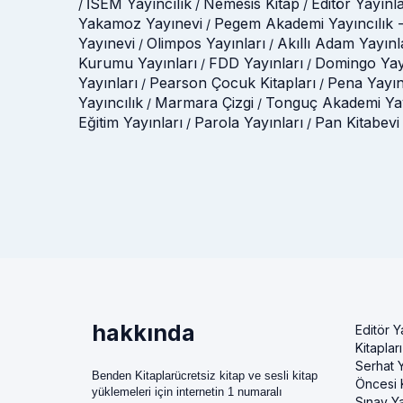
İSEM Yayıncılık
Nemesis Kitap
Editör Yayınla
/
/
/
Yakamoz Yayınevi
Pegem Akademi Yayıncılık -
/
Yayınevi
Olimpos Yayınları
Akıllı Adam Yayınl
/
/
Kurumu Yayınları
FDD Yayınları
Domingo Yay
/
/
Yayınları
Pearson Çocuk Kitapları
Pena Yayın
/
/
Yayıncılık
Marmara Çizgi
Tonguç Akademi Yay
/
/
Eğitim Yayınları
Parola Yayınları
Pan Kitabevi
/
/
hakkında
Editör Y
Kitapları
Serhat Y
Benden Kitaplarücretsiz kitap ve sesli kitap
Öncesi K
yüklemeleri için internetin 1 numaralı
Sınav Ya