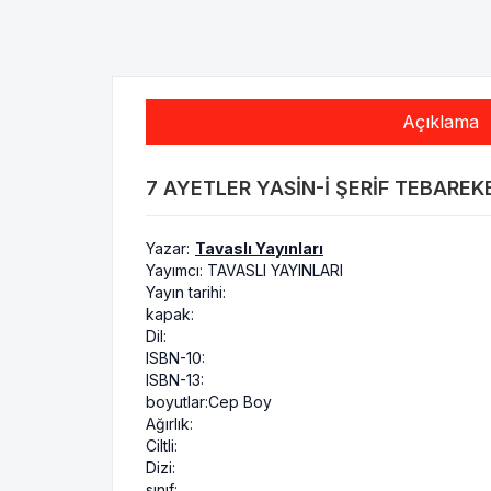
Açıklama
7 AYETLER YASIN-I ŞERIF TEBAREK
Yazar:
Tavaslı Yayınları
Yayımcı:
TAVASLI YAYINLARI
Yayın tarihi:
kapak:
Dil:
ISBN-10:
ISBN-13:
boyutlar:
Cep Boy
Ağırlık:
Ciltli:
Dizi:
sınıf: