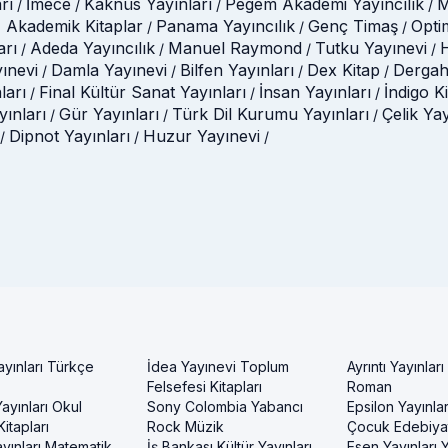
rı
İmece
Kaknüs Yayınları
Pegem Akademi Yayıncılık
M
/
/
/
/
 Akademik Kitaplar
Panama Yayıncılık
Genç Timaş
Opti
/
/
/
arı
Adeda Yayıncılık
Manuel Raymond
Tutku Yayınevi
H
/
/
/
/
ınevi
Damla Yayınevi
Bilfen Yayınları
Dex Kitap
Dergah
/
/
/
/
ları
Final Kültür Sanat Yayınları
İnsan Yayınları
İndigo K
/
/
/
ınları
Gür Yayınları
Türk Dil Kurumu Yayınları
Çelik Ya
/
/
/
Dipnot Yayınları
Huzur Yayınevi
/
/
/
ayınları Türkçe
İdea Yayınevi Toplum
Ayrıntı Yayınları
Felsefesi Kitapları
Roman
ayınları Okul
Sony Colombia Yabancı
Epsilon Yayınla
itapları
Rock Müzik
Çocuk Edebiyat
yınları Matematik
İş Bankası Kültür Yayınları
Esen Yayınları