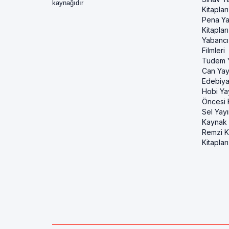
kaynağıdır
Kitapları
Pena Ya
Kitapları
Yabancı
Filmleri
Tudem Y
Can Yayı
Edebiya
Hobi Ya
Öncesi K
Sel Yayı
Kaynak K
Remzi Ki
Kitapları