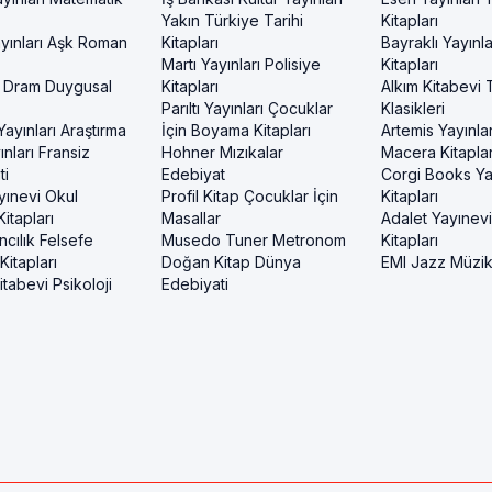
Yakın Türkiye Tarihi
Kitapları
yınları Aşk Roman
Kitapları
Bayraklı Yayınla
Martı Yayınları Polisiye
Kitapları
 Dram Duygusal
Kitapları
Alkım Kitabevi 
Parıltı Yayınları Çocuklar
Klasikleri
ayınları Araştırma
İçin Boyama Kitapları
Artemis Yayınlar
nları Fransiz
Hohner Mızıkalar
Macera Kitaplar
ti
Edebiyat
Corgi Books Ya
yınevi Okul
Profil Kitap Çocuklar İçin
Kitapları
itapları
Masallar
Adalet Yayınev
ncılık Felsefe
Musedo Tuner Metronom
Kitapları
itapları
Doğan Kitap Dünya
EMI Jazz Müzi
tabevi Psikoloji
Edebiyati