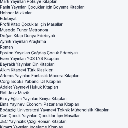
Martı Yayınları Polisiye Kitapları
Parıltı Yayınları Çocuklar İçin Boyama Kitapları
Hohner Mızıkalar
Edebiyat
Profil Kitap Çocuklar İçin Masallar
Musedo Tuner Metronom
Doğan Kitap Dünya Edebiyati
Ayrıntı Yayınları Araştırma
Roman
Epsilon Yayınları Çağdaş Çocuk Edebiyatı
Esen Yayınları YGS LYS Kitapları
Bayraklı Yayınları Din Kitapları
Alkım Kitabevi Türk Klasikleri
Artemis Yayınları Fantastik Macera Kitapları
Corgi Books Yabancı Dil Kitapları
Adalet Yayınevi Hukuk Kitapları
EMI Jazz Müzik
Birey Eğitim Yayınları Kimya Kitapları
Elma Yayınevi Ekonomi Pazarlama Kitapları
Boğaziçi Üniversitesi Yayınevi Teknik Mühendislik Kitapları
Can Çocuk Yayınları Çocuklar İçin Masallar
JBC Yayıncılık Çizgi Roman Kitapları
Kırmızı Yayınları İnceleme Kitapları