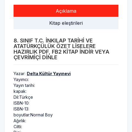
Açıklama
Kitap eleştirileri
8. SINIF T.C. İNKILAP TARIHI VE
ATATÜRKÇÜLÜK ÖZET LISELERE
HAZIRLIK PDF, FB2 KITAP INDIR VEYA
ÇEVRIMIÇI DINLE
Yazar:
Delta Kültür Yayınevi
Yayımcı:
Yayın tarihi:
kapak:
Dil:
Türkçe
ISBN-10:
ISBN-13:
boyutlar:
Normal Boy
Ağırlık:
Ciltli: