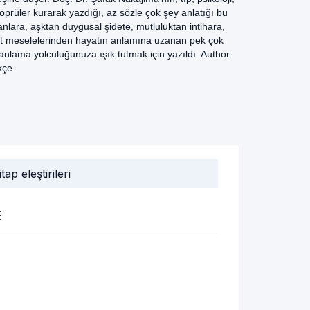
köprüler kurarak yazdığı, az sözle çok şey anlatığı bu
nsanlara, aşktan duygusal şidete, mutluluktan intihara,
iyet meselelerinden hayatın anlamına uzanan pek çok
anlama yolculuğunuza ışık tutmak için yazıldı. Author:
kçe.
itap eleştirileri
E