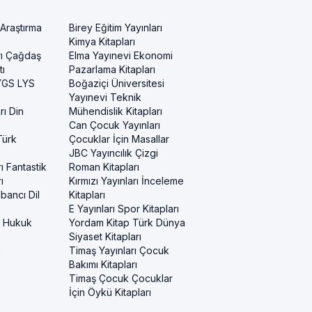
 Araştırma
Birey Eğitim Yayınları
Kimya Kitapları
rı Çağdaş
Elma Yayınevi Ekonomi
ı
Pazarlama Kitapları
 YGS LYS
Boğaziçi Üniversitesi
Yayınevi Teknik
rı Din
Mühendislik Kitapları
Can Çocuk Yayınları
Türk
Çocuklar İçin Masallar
JBC Yayıncılık Çizgi
ı Fantastik
Roman Kitapları
ı
Kırmızı Yayınları İnceleme
bancı Dil
Kitapları
E Yayınları Spor Kitapları
i Hukuk
Yordam Kitap Türk Dünya
Siyaset Kitapları
k
Timaş Yayınları Çocuk
Bakımı Kitapları
Timaş Çocuk Çocuklar
İçin Öykü Kitapları