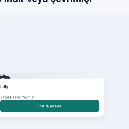
PDF
Lilly
Yazar:Destek Yayınları
indirBedava