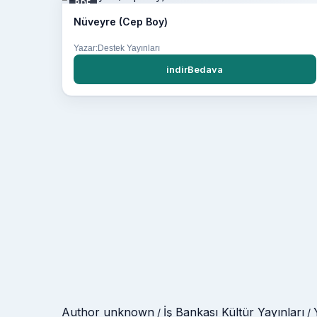
PDF
Nüveyre (Cep Boy)
Yazar:Destek Yayınları
indirBedava
Author unknown
İş Bankası Kültür Yayınları
/
/