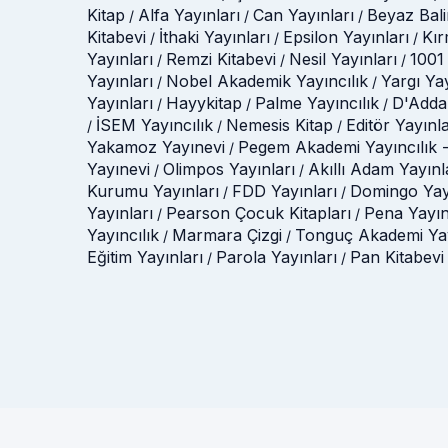
Kitap
Alfa Yayınları
Can Yayınları
Beyaz Bali
/
/
/
Kitabevi
İthaki Yayınları
Epsilon Yayınları
Kır
/
/
/
Yayınları
Remzi Kitabevi
Nesil Yayınları
1001 
/
/
/
Yayınları
Nobel Akademik Yayıncılık
Yargı Ya
/
/
Yayınları
Hayykitap
Palme Yayıncılık
D'Adda
/
/
/
İSEM Yayıncılık
Nemesis Kitap
Editör Yayınla
/
/
/
Yakamoz Yayınevi
Pegem Akademi Yayıncılık -
/
Yayınevi
Olimpos Yayınları
Akıllı Adam Yayınl
/
/
Kurumu Yayınları
FDD Yayınları
Domingo Yay
/
/
Yayınları
Pearson Çocuk Kitapları
Pena Yayın
/
/
Yayıncılık
Marmara Çizgi
Tonguç Akademi Yay
/
/
Eğitim Yayınları
Parola Yayınları
Pan Kitabevi
/
/