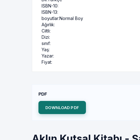
ISBN-10:
ISBN-13:
boyutlar:
Normal Boy
Ağırlık:
Ciltli:
Dizi:
sınıf:
Yaş:
Yazar:
Fiyat:
PDF
DOWNLOAD PDF
Aklın Kutsal Kitabı - 