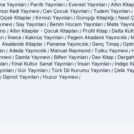
na Yayınları
Parıltı Yayınları
Everest Yayınları
Altın Kitap
/
/
/
mızı Kedi Yayınevi
Can Çocuk Yayınları
Tudem Yayınları
/
/
/
Çiçek Kitaplar
Kırmızı Yayınları
Günışığı Kitaplığı
Nesil 
/
/
/
yınevi
Say Yayınları
Benim Hocam Yayınları
Metis Yayınl
/
/
/
rio
Altın Kitaplar - Çocuk Kitapları
Profil Kitap
Delta Kül
/
/
/
rı
İmece
Kaknüs Yayınları
Pegem Akademi Yayıncılık
M
/
/
/
/
 Akademik Kitaplar
Panama Yayıncılık
Genç Timaş
Opti
/
/
/
arı
Adeda Yayıncılık
Manuel Raymond
Tutku Yayınevi
H
/
/
/
/
ınevi
Damla Yayınevi
Bilfen Yayınları
Dex Kitap
Dergah
/
/
/
/
ları
Final Kültür Sanat Yayınları
İnsan Yayınları
İndigo K
/
/
/
ınları
Gür Yayınları
Türk Dil Kurumu Yayınları
Çelik Ya
/
/
/
Dipnot Yayınları
Huzur Yayınevi
/
/
/