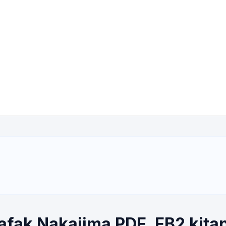
Şafak Nakajima PDF, FB2 kitap