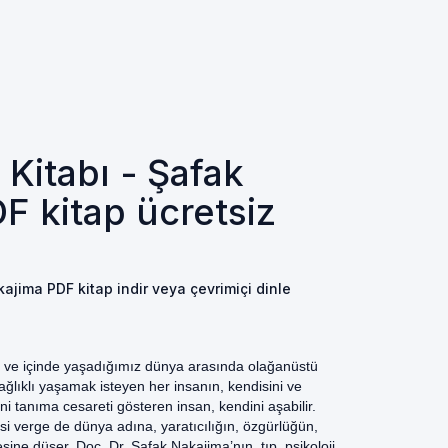
 Kitabı - Şafak
F kitap ücretsiz
kajima PDF kitap indir veya çevrimiçi dinle
z ve içinde yaşadığımız dünya arasında olağanüstü
sağlıklı yaşamak isteyen her insanın, kendisini ve
i tanıma cesareti gösteren insan, kendini aşabilir.
 verge de dünya adına, yaratıcılığın, özgürlüğün,
şine düşer. Doç. Dr. Şafak Nakajima’nın, tıp, psikoloji,