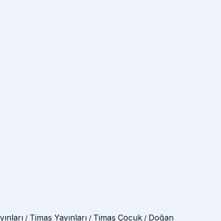
ınları
Timaş Yayınları
Timaş Çocuk
Doğan
/
/
/