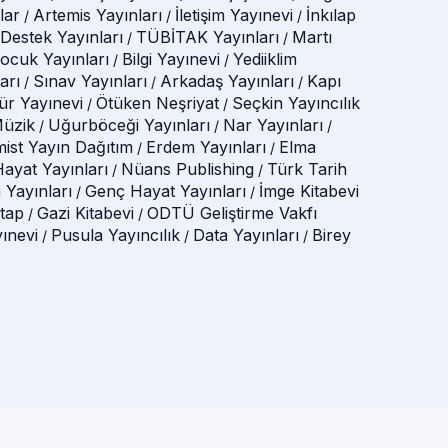
lar
Artemis Yayınları
İletişim Yayınevi
İnkılap
/
/
/
Destek Yayınları
TÜBİTAK Yayınları
Martı
/
/
Çocuk Yayınları
Bilgi Yayınevi
Yediiklim
/
/
arı
Sınav Yayınları
Arkadaş Yayınları
Kapı
/
/
/
tür Yayınevi
Ötüken Neşriyat
Seçkin Yayıncılık
/
/
üzik
Uğurböceği Yayınları
Nar Yayınları
/
/
/
mist Yayın Dağıtım
Erdem Yayınları
Elma
/
/
ayat Yayınları
Nüans Publishing
Türk Tarih
/
/
 Yayınları
Genç Hayat Yayınları
İmge Kitabevi
/
/
itap
Gazi Kitabevi
ODTÜ Geliştirme Vakfı
/
/
yınevi
Pusula Yayıncılık
Data Yayınları
Birey
/
/
/