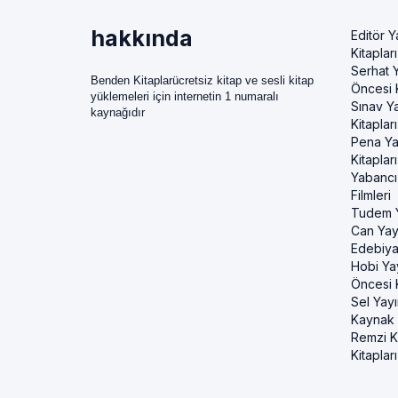
hakkında
Editör Y
Kitapları
Serhat Y
Benden Kitaplarücretsiz kitap ve sesli kitap
Öncesi K
yüklemeleri için internetin 1 numaralı
Sınav Ya
kaynağıdır
Kitapları
Pena Ya
Kitapları
Yabancı
Filmleri
Tudem Y
Can Yayı
Edebiya
Hobi Ya
Öncesi K
Sel Yayı
Kaynak K
Remzi Ki
Kitapları