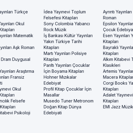
ayınları Türkçe
İdea Yayınevi Toplum
Ayrıntı Yayınları
Felsefesi Kitapları
Roman
ayınları Okul
Sony Colombia Yabancı
Epsilon Yayınla
itapları
Rock Müzik
Çocuk Edebiyat
yınları Matematik
İş Bankası Kültür Yayınları
Esen Yayınları
Yakın Türkiye Tarihi
Kitapları
yınları Aşk Roman
Kitapları
Bayraklı Yayınla
Martı Yayınları Polisiye
Kitapları
 Dram Duygusal
Kitapları
Alkım Kitabevi 
Parıltı Yayınları Çocuklar
Klasikleri
ayınları Araştırma
İçin Boyama Kitapları
Artemis Yayınlar
nları Fransiz
Hohner Mızıkalar
Macera Kitaplar
ti
Edebiyat
Corgi Books Ya
yınevi Okul
Profil Kitap Çocuklar İçin
Kitapları
itapları
Masallar
Adalet Yayınev
ncılık Felsefe
Musedo Tuner Metronom
Kitapları
itapları
Doğan Kitap Dünya
EMI Jazz Müzi
tabevi Psikoloji
Edebiyati