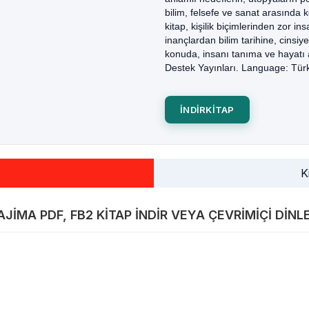
bilim, felsefe ve sanat arasında 
kitap, kişilik biçimlerinden zor i
inançlardan bilim tarihine, cins
konuda, insanı tanıma ve hayatı 
Destek Yayınları. Language: Tür
INDIRKITAP
K
JIMA PDF, FB2 KITAP INDIR VEYA ÇEVRIMIÇI DINL