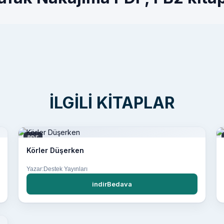
İLGILI KITAPLAR
PDF
Körler Düşerken
Yazar:Destek Yayınları
indirBedava