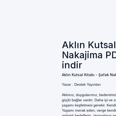
Aklın Kutsal
Nakajima PD
indir
Aklın Kutsal Kitabı - Şafak Na
Yazar :
Destek Yayınları
Aklımız, duygularımız, bedenimi
güçlü bağlar vardır. Daha iyi ve 
yaşamı keşfetmesi gerekir. Kendin
Yaşamı merak eden, verge kendisi
anlamlı hedeflerin, ütopyaların pe