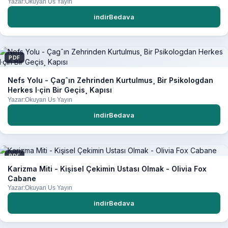
Yazar:Okuyan Us Yayın
indirBedava
PDF
Nefs Yolu - Çagˆın Zehrinden Kurtulmus¸ Bir Psikologdan
Herkes I·çin Bir Geçis¸ Kapısı
Yazar:Okuyan Us Yayın
indirBedava
PDF
Karizma Miti - Kişisel Çekimin Ustası Olmak - Olivia Fox
Cabane
Yazar:Okuyan Us Yayın
indirBedava