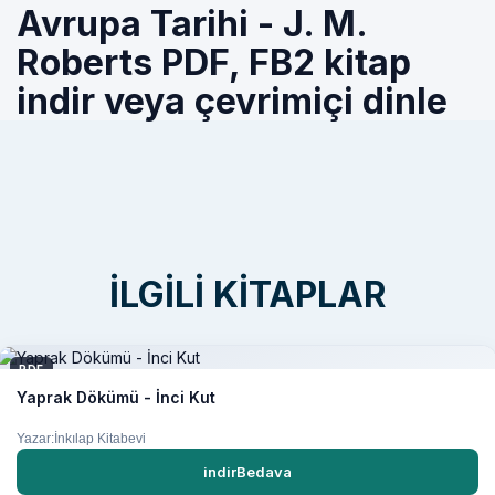
Avrupa Tarihi - J. M.
Roberts PDF, FB2 kitap
indir veya çevrimiçi dinle
İLGILI KITAPLAR
PDF
Yaprak Dökümü - İnci Kut
Yazar:İnkılap Kitabevi
indirBedava