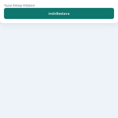
Yazar:İnkılap Kitabevi
indirBedava