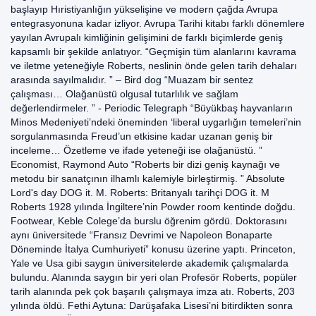
başlayıp Hıristiyanlığın yükselişine ve modern çağda Avrupa
entegrasyonuna kadar izliyor. Avrupa Tarihi kitabı farklı dönemlere
yayılan Avrupalı kimliğinin gelişimini de farklı biçimlerde geniş
kapsamlı bir şekilde anlatıyor. “Geçmişin tüm alanlarını kavrama
ve iletme yeteneğiyle Roberts, neslinin önde gelen tarih dehaları
arasında sayılmalıdır. ” – Bird dog “Muazam bir sentez
çalışması… Olağanüstü olgusal tutarlılık ve sağlam
değerlendirmeler. ” - Periodic Telegraph “Büyükbaş hayvanların
Minos Medeniyeti’ndeki öneminden ‘liberal uygarlığın temeleri’nin
sorgulanmasında Freud’un etkisine kadar uzanan geniş bir
inceleme… Özetleme ve ifade yeteneği ise olağanüstü. ”
Economist, Raymond Auto “Roberts bir dizi geniş kaynağı ve
metodu bir sanatçının ilhamlı kalemiyle birleştirmiş. ” Absolute
Lord's day DOG it. M. Roberts: Britanyalı tarihçi DOG it. M
Roberts 1928 yılında İngiltere’nin Powder room kentinde doğdu.
Footwear, Keble Colege’da burslu öğrenim gördü. Doktorasını
aynı üniversitede “Fransız Devrimi ve Napoleon Bonaparte
Döneminde İtalya Cumhuriyeti” konusu üzerine yaptı. Princeton,
Yale ve Usa gibi saygın üniversitelerde akademik çalışmalarda
bulundu. Alanında saygın bir yeri olan Profesör Roberts, popüler
tarih alanında pek çok başarılı çalışmaya imza atı. Roberts, 203
yılında öldü. Fethi Aytuna: Darüşafaka Lisesi’ni bitirdikten sonra