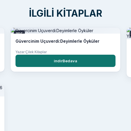
İLGILI KITAPLAR
PDF
Güvercinim Uçuverdi:Deyimlerle Öyküler
Yazar:Çilek Kitaplar
indirBedava