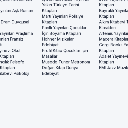
Yakın Türkiye Tarihi
Kitapları
yınları Aşk Roman
Kitapları
Bayraklı Yayınla
Martı Yayınları Polisiye
Kitapları
 Dram Duygusal
Kitapları
Alkım Kitabevi 
Parıltı Yayınları Çocuklar
Klasikleri
ayınları Araştırma
İçin Boyama Kitapları
Artemis Yayınlar
nları Fransiz
Hohner Mızıkalar
Macera Kitaplar
ti
Edebiyat
Corgi Books Ya
yınevi Okul
Profil Kitap Çocuklar İçin
Kitapları
itapları
Masallar
Adalet Yayınev
ncılık Felsefe
Musedo Tuner Metronom
Kitapları
itapları
Doğan Kitap Dünya
EMI Jazz Müzi
tabevi Psikoloji
Edebiyati