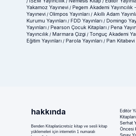
İSEM Yayıncılık
Nemesis Kitap
Editör Yayınla
/
/
/
Yakamoz Yayınevi
Pegem Akademi Yayıncılık -
/
Yayınevi
Olimpos Yayınları
Akıllı Adam Yayınl
/
/
Kurumu Yayınları
FDD Yayınları
Domingo Yay
/
/
Yayınları
Pearson Çocuk Kitapları
Pena Yayın
/
/
Yayıncılık
Marmara Çizgi
Tonguç Akademi Yay
/
/
Eğitim Yayınları
Parola Yayınları
Pan Kitabevi
/
/
hakkında
Editör Y
Kitapları
Serhat Y
Benden Kitaplarücretsiz kitap ve sesli kitap
Öncesi K
yüklemeleri için internetin 1 numaralı
Sınav Ya