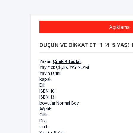
Açıklama
DÜŞÜN VE DIKKAT ET -1 (4-5 YAŞ)-
Yazar:
Çilek Kitaplar
Yayımcı:
ÇİÇEK YAYINLARI
Yayın tarihi:
kapak:
Dil:
ISBN-10:
ISBN-13:
boyutlar:
Normal Boy
Ağırlık:
Ciltli:
Dizi:
sınıf:
Yaş:
3 - 6 Yaş