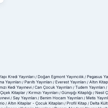
Yapı Kredi Yayınları
Doğan Egmont Yayıncılık
Pegasus Yay
/
/
na Yayınları
Parıltı Yayınları
Everest Yayınları
Altın Kitap
/
/
/
mızı Kedi Yayınevi
Can Çocuk Yayınları
Tudem Yayınları
/
/
/
Çiçek Kitaplar
Kırmızı Yayınları
Günışığı Kitaplığı
Nesil 
/
/
/
yınevi
Say Yayınları
Benim Hocam Yayınları
Metis Yayınl
/
/
/
rio
Altın Kitaplar - Çocuk Kitapları
Profil Kitap
Delta Kül
/
/
/