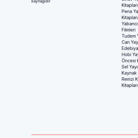
kaynağıdır
Kitapları
Pena Ya
Kitapları
Yabancı
Filmleri
Tudem Y
Can Yayı
Edebiya
Hobi Ya
Öncesi K
Sel Yayı
Kaynak K
Remzi Ki
Kitapları