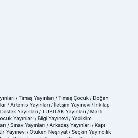
ınları
Timaş Yayınları
Timaş Çocuk
Doğan
/
/
/
lar
Artemis Yayınları
İletişim Yayınevi
İnkılap
/
/
/
Destek Yayınları
TÜBİTAK Yayınları
Martı
/
/
Çocuk Yayınları
Bilgi Yayınevi
Yediiklim
/
/
arı
Sınav Yayınları
Arkadaş Yayınları
Kapı
/
/
/
tür Yayınevi
Ötüken Neşriyat
Seçkin Yayıncılık
/
/