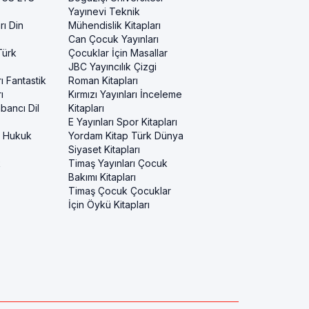
Yayınevi Teknik
rı Din
Mühendislik Kitapları
Can Çocuk Yayınları
Türk
Çocuklar İçin Masallar
JBC Yayıncılık Çizgi
ı Fantastik
Roman Kitapları
ı
Kırmızı Yayınları İnceleme
bancı Dil
Kitapları
E Yayınları Spor Kitapları
i Hukuk
Yordam Kitap Türk Dünya
Siyaset Kitapları
k
Timaş Yayınları Çocuk
Bakımı Kitapları
Timaş Çocuk Çocuklar
İçin Öykü Kitapları