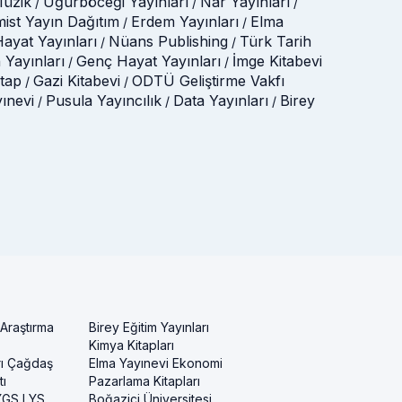
üzik
Uğurböceği Yayınları
Nar Yayınları
/
/
/
mist Yayın Dağıtım
Erdem Yayınları
Elma
/
/
ayat Yayınları
Nüans Publishing
Türk Tarih
/
/
 Yayınları
Genç Hayat Yayınları
İmge Kitabevi
/
/
itap
Gazi Kitabevi
ODTÜ Geliştirme Vakfı
/
/
yınevi
Pusula Yayıncılık
Data Yayınları
Birey
/
/
/
 Araştırma
Birey Eğitim Yayınları
Kimya Kitapları
rı Çağdaş
Elma Yayınevi Ekonomi
ı
Pazarlama Kitapları
 YGS LYS
Boğaziçi Üniversitesi