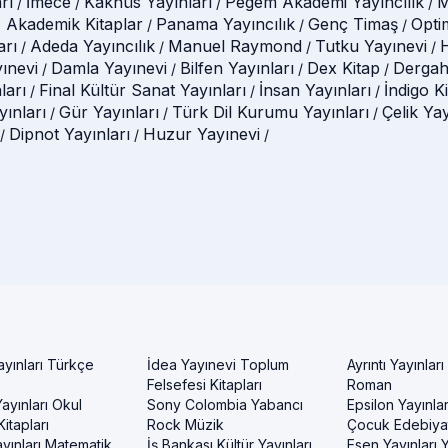
rı
İmece
Kaknüs Yayınları
Pegem Akademi Yayıncılık
M
/
/
/
/
 Akademik Kitaplar
Panama Yayıncılık
Genç Timaş
Opti
/
/
/
arı
Adeda Yayıncılık
Manuel Raymond
Tutku Yayınevi
H
/
/
/
/
ınevi
Damla Yayınevi
Bilfen Yayınları
Dex Kitap
Dergah
/
/
/
/
ları
Final Kültür Sanat Yayınları
İnsan Yayınları
İndigo K
/
/
/
ınları
Gür Yayınları
Türk Dil Kurumu Yayınları
Çelik Ya
/
/
/
Dipnot Yayınları
Huzur Yayınevi
/
/
/
ayınları Türkçe
İdea Yayınevi Toplum
Ayrıntı Yayınları
Felsefesi Kitapları
Roman
ayınları Okul
Sony Colombia Yabancı
Epsilon Yayınla
itapları
Rock Müzik
Çocuk Edebiyat
yınları Matematik
İş Bankası Kültür Yayınları
Esen Yayınları