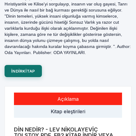
Hıristiyanlık ve Kilise'yi sorgulayıp, insanın var oluş gayesi, Tanrı
ve Dünya ile nasıl bir bağ kurması gerektiği sorusuna eğiliyor.
"Dinin temeleri, yüksek insani olgunluğa varmış kimselerce,
insanın, üzerinde gücünü hisetiği Sonsuz Varlık ya razor cut
varlıklarla kurduğu ilişki olarak açıklanmıştır. Değinilen ilişki
kişilere, zamana göre ne tür değişiklikler gösterirse göstersin,
insanın dünya yolunu çizmeye çalışmış, bu yolda nasıl
davranılacağı hakında kuralar koyma çabasına girmiştir. ". Author:
Oda Yayınları. Publisher: ODA YAYINLARI.
INDIRKITAP
Açıklama
Kitap eleştirileri
DIN NEDIR? - LEV NIKOLAYEVIÇ
TOLSTOY PDF, FB2 KITAP INDIR VEYA