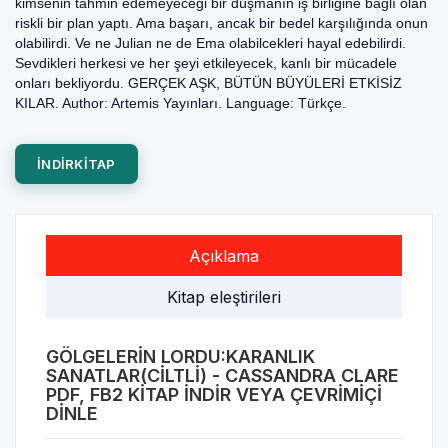
kimsenin tahmin edemeyeceği bir düşmanın iş birliğine bağlı olan
riskli bir plan yaptı. Ama başarı, ancak bir bedel karşılığında onun
olabilirdi. Ve ne Julian ne de Ema olabilcekleri hayal edebilirdi.
Sevdikleri herkesi ve her şeyi etkileyecek, kanlı bir mücadele
onları bekliyordu. GERÇEK AŞK, BÜTÜN BÜYÜLERİ ETKİSİZ
KILAR. Author: Artemis Yayınları. Language: Türkçe.
INDIRKITAP
Açıklama
Kitap eleştirileri
GÖLGELERIN LORDU:KARANLIK
SANATLAR(CILTLI) - CASSANDRA CLARE
PDF, FB2 KITAP INDIR VEYA ÇEVRIMIÇI
DINLE