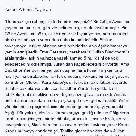
Yazar :
Artemis Yayınları
“Ruhunuz için ruh eşinizi feda eder miydiniz?” Bir Gölge Avcısı’nın
yaşamının sınırları, görevle belirlenmiş, onurla kısıtlanmıştır. Bir
Gölge Avcısı’nın sözü, cidi bir vatir ve hiçbir yemin, parabatai’leri
birbirine bağlayan yeminden daha kutsal değildir. Birlikte
savaşmaya, birlikte ölmeye ama birbirlerine asla âşık olmamaya
yemin etmişlerdir. Ema Carstairs, parabatai’si Julian Blackthorn’la
aralarındaki aşkın yalnızca yasaklanmadığını, ikisini de yok
edebileceğini öğrenmişti. Julian’dan kaçabileceğini biliyordu. Ama
Blackthorn’lar dört bir yandan düşmanlarla kuşatılmışken onu
nasıl yalnız bırakabilirdi ki?Tek umutları, korkunç bir büyü gücünü
barındıran Ölülerin Kara Kitabı’ydı. Herkes moxie kitabı istiyordu.
Bulabilecek olansa yalnızca Blackthorn’lardı. Bu yolda kanlı
tehlikeler onları bekliyordu ve hiçbir söze güven olmazdı. Ancak
birileri Julian’ın sırlarını ortaya çıkarıp Los Angeles Enstitüsü’nün
yönetimini ele geçirmek için elerinden gelen her şeyi yapacaktı.
Aşağı Dünyalılar, Meclis’le karşı karşıya geldiğinde ise Gölgelerin
Lordu onlar için yeni bir tehdit oluşturacaktı. Unselie Kralı, en iyi
savaşçılarını, Blackthorn kanı taşıyan herkesi avlamaya ve Kara
Kitap’ı bulmaya göndermişti. Tehlike giderek yaklaşırken Julian,