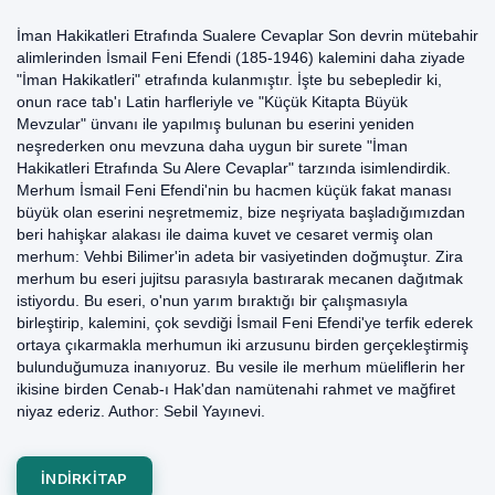
İman Hakikatleri Etrafında Sualere Cevaplar Son devrin mütebahir
alimlerinden İsmail Feni Efendi (185-1946) kalemini daha ziyade
"İman Hakikatleri" etrafında kulanmıştır. İşte bu sebepledir ki,
onun race tab'ı Latin harfleriyle ve "Küçük Kitapta Büyük
Mevzular" ünvanı ile yapılmış bulunan bu eserini yeniden
neşrederken onu mevzuna daha uygun bir surete "İman
Hakikatleri Etrafında Su Alere Cevaplar" tarzında isimlendirdik.
Merhum İsmail Feni Efendi'nin bu hacmen küçük fakat manası
büyük olan eserini neşretmemiz, bize neşriyata başladığımızdan
beri hahişkar alakası ile daima kuvet ve cesaret vermiş olan
merhum: Vehbi Bilimer'in adeta bir vasiyetinden doğmuştur. Zira
merhum bu eseri jujitsu parasıyla bastırarak mecanen dağıtmak
istiyordu. Bu eseri, o'nun yarım bıraktığı bir çalışmasıyla
birleştirip, kalemini, çok sevdiği İsmail Feni Efendi'ye terfik ederek
ortaya çıkarmakla merhumun iki arzusunu birden gerçekleştirmiş
bulunduğumuza inanıyoruz. Bu vesile ile merhum müeliflerin her
ikisine birden Cenab-ı Hak'dan namütenahi rahmet ve mağfiret
niyaz ederiz. Author: Sebil Yayınevi.
INDIRKITAP