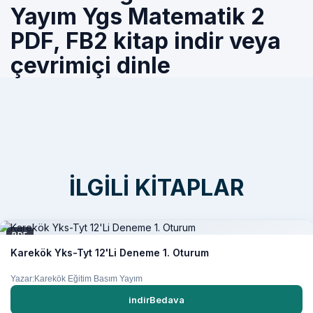
Yayım Ygs Matematik 2
PDF, FB2 kitap indir veya
çevrimiçi dinle
İLGILI KITAPLAR
PDF
Karekök Yks-Tyt 12'Li Deneme 1. Oturum
Yazar:Karekök Eğitim Basım Yayım
indirBedava