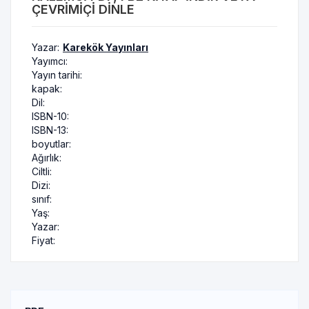
ÇEVRIMIÇI DINLE
Yazar:
Karekök Yayınları
Yayımcı:
Yayın tarihi:
kapak:
Dil:
ISBN-10:
ISBN-13:
boyutlar:
Ağırlık:
Ciltli:
Dizi:
sınıf:
Yaş:
Yazar:
Fiyat: