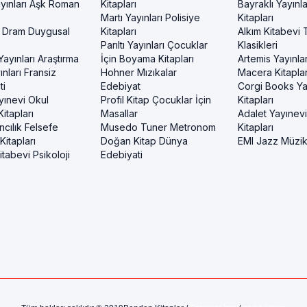
yınları Aşk Roman
Kitapları
Bayraklı Yayınla
Martı Yayınları Polisiye
Kitapları
 Dram Duygusal
Kitapları
Alkım Kitabevi 
Parıltı Yayınları Çocuklar
Klasikleri
ayınları Araştırma
İçin Boyama Kitapları
Artemis Yayınlar
nları Fransiz
Hohner Mızıkalar
Macera Kitaplar
ti
Edebiyat
Corgi Books Ya
yınevi Okul
Profil Kitap Çocuklar İçin
Kitapları
itapları
Masallar
Adalet Yayınev
ncılık Felsefe
Musedo Tuner Metronom
Kitapları
itapları
Doğan Kitap Dünya
EMI Jazz Müzi
tabevi Psikoloji
Edebiyati