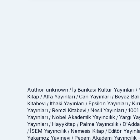
Author unknown
İş Bankası Kültür Yayınları
/
/
Kitap
Alfa Yayınları
Can Yayınları
Beyaz Bali
/
/
/
Kitabevi
İthaki Yayınları
Epsilon Yayınları
Kır
/
/
/
Yayınları
Remzi Kitabevi
Nesil Yayınları
1001 
/
/
/
Yayınları
Nobel Akademik Yayıncılık
Yargı Ya
/
/
Yayınları
Hayykitap
Palme Yayıncılık
D'Adda
/
/
/
İSEM Yayıncılık
Nemesis Kitap
Editör Yayınla
/
/
/
Yakamoz Yayınevi
Pegem Akademi Yayıncılık -
/