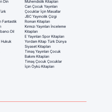
rı Din
Mühendislik Kitapları
Can Çocuk Yayınları
Türk
Çocuklar İçin Masallar
JBC Yayıncılık Çizgi
ı Fantastik
Roman Kitapları
ı
Kırmızı Yayınları İnceleme
bancı Dil
Kitapları
E Yayınları Spor Kitapları
i Hukuk
Yordam Kitap Türk Dünya
Siyaset Kitapları
k
Timaş Yayınları Çocuk
Bakımı Kitapları
Timaş Çocuk Çocuklar
İçin Öykü Kitapları