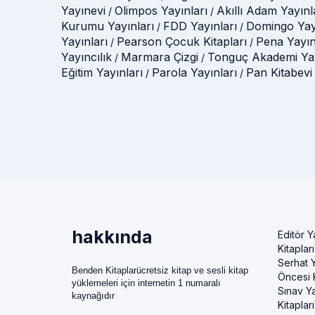
Yayınevi
Olimpos Yayınları
Akıllı Adam Yayınl
/
/
Kurumu Yayınları
FDD Yayınları
Domingo Yay
/
/
Yayınları
Pearson Çocuk Kitapları
Pena Yayın
/
/
Yayıncılık
Marmara Çizgi
Tonguç Akademi Yay
/
/
Eğitim Yayınları
Parola Yayınları
Pan Kitabevi
/
/
hakkında
Editör Y
Kitapları
Serhat Y
Benden Kitaplarücretsiz kitap ve sesli kitap
Öncesi K
yüklemeleri için internetin 1 numaralı
Sınav Ya
kaynağıdır
Kitapları