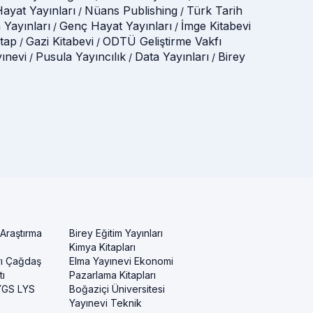
ayat Yayınları
Nüans Publishing
Türk Tarih
/
/
 Yayınları
Genç Hayat Yayınları
İmge Kitabevi
/
/
itap
Gazi Kitabevi
ODTÜ Geliştirme Vakfı
/
/
yınevi
Pusula Yayıncılık
Data Yayınları
Birey
/
/
/
 Araştırma
Birey Eğitim Yayınları
Kimya Kitapları
rı Çağdaş
Elma Yayınevi Ekonomi
ı
Pazarlama Kitapları
 YGS LYS
Boğaziçi Üniversitesi
Yayınevi Teknik