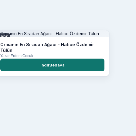
PDF
Ormanın En Sıradan Ağacı - Hatice Özdemir
Tülün
Yazar:Erdem Çocuk
indirBedava