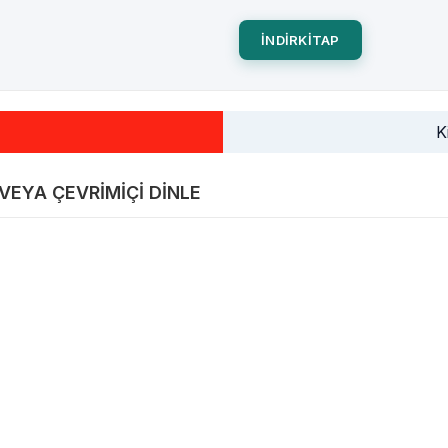
INDIRKITAP
K
R VEYA ÇEVRIMIÇI DINLE