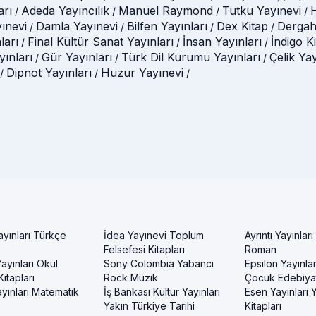
arı
Adeda Yayıncılık
Manuel Raymond
Tutku Yayınevi
H
/
/
/
/
ınevi
Damla Yayınevi
Bilfen Yayınları
Dex Kitap
Dergah
/
/
/
/
ları
Final Kültür Sanat Yayınları
İnsan Yayınları
İndigo K
/
/
/
ınları
Gür Yayınları
Türk Dil Kurumu Yayınları
Çelik Ya
/
/
/
Dipnot Yayınları
Huzur Yayınevi
/
/
/
ayınları Türkçe
İdea Yayınevi Toplum
Ayrıntı Yayınları
Felsefesi Kitapları
Roman
ayınları Okul
Sony Colombia Yabancı
Epsilon Yayınla
itapları
Rock Müzik
Çocuk Edebiyat
yınları Matematik
İş Bankası Kültür Yayınları
Esen Yayınları
Yakın Türkiye Tarihi
Kitapları