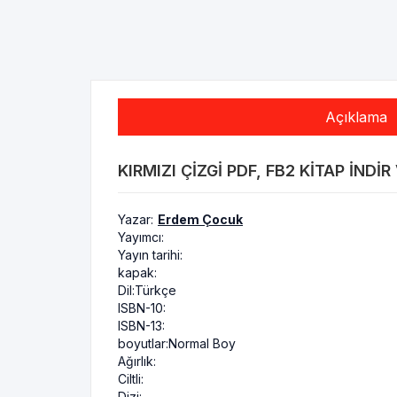
Açıklama
KIRMIZI ÇIZGI PDF, FB2 KITAP INDI
Yazar:
Erdem Çocuk
Yayımcı:
Yayın tarihi:
kapak:
Dil:
Türkçe
ISBN-10:
ISBN-13:
boyutlar:
Normal Boy
Ağırlık:
Ciltli:
Dizi: