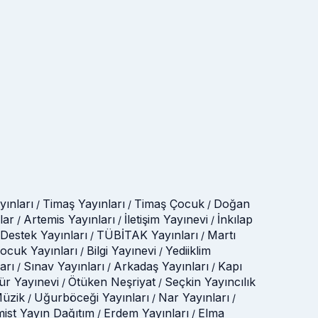
ınları
Timaş Yayınları
Timaş Çocuk
Doğan
/
/
/
lar
Artemis Yayınları
İletişim Yayınevi
İnkılap
/
/
/
Destek Yayınları
TÜBİTAK Yayınları
Martı
/
/
Çocuk Yayınları
Bilgi Yayınevi
Yediiklim
/
/
arı
Sınav Yayınları
Arkadaş Yayınları
Kapı
/
/
/
tür Yayınevi
Ötüken Neşriyat
Seçkin Yayıncılık
/
/
üzik
Uğurböceği Yayınları
Nar Yayınları
/
/
/
mist Yayın Dağıtım
Erdem Yayınları
Elma
/
/