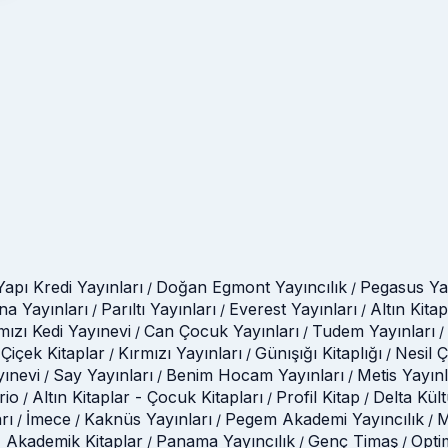
Yapı Kredi Yayınları
Doğan Egmont Yayıncılık
Pegasus Yay
/
/
na Yayınları
Parıltı Yayınları
Everest Yayınları
Altın Kitap
/
/
/
mızı Kedi Yayınevi
Can Çocuk Yayınları
Tudem Yayınları
/
/
/
Çiçek Kitaplar
Kırmızı Yayınları
Günışığı Kitaplığı
Nesil 
/
/
/
yınevi
Say Yayınları
Benim Hocam Yayınları
Metis Yayınl
/
/
/
rio
Altın Kitaplar - Çocuk Kitapları
Profil Kitap
Delta Kül
/
/
/
rı
İmece
Kaknüs Yayınları
Pegem Akademi Yayıncılık
M
/
/
/
/
 Akademik Kitaplar
Panama Yayıncılık
Genç Timaş
Opti
/
/
/