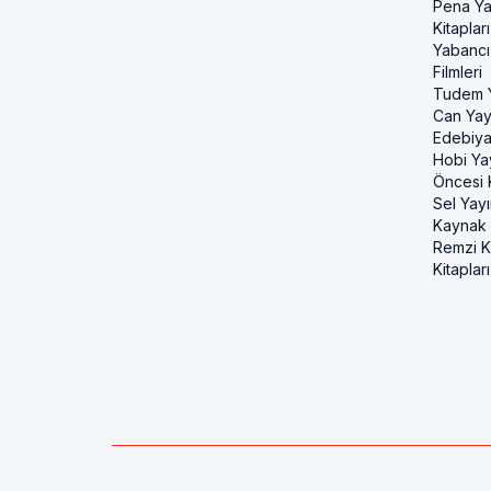
Pena Ya
Kitapları
Yabancı
Filmleri
Tudem Y
Can Yayı
Edebiya
Hobi Ya
Öncesi K
Sel Yayı
Kaynak K
Remzi Ki
Kitapları