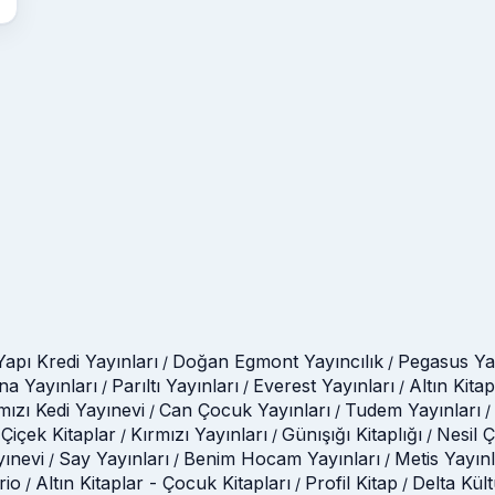
Yapı Kredi Yayınları
Doğan Egmont Yayıncılık
Pegasus Yay
/
/
na Yayınları
Parıltı Yayınları
Everest Yayınları
Altın Kitap
/
/
/
mızı Kedi Yayınevi
Can Çocuk Yayınları
Tudem Yayınları
/
/
/
Çiçek Kitaplar
Kırmızı Yayınları
Günışığı Kitaplığı
Nesil 
/
/
/
yınevi
Say Yayınları
Benim Hocam Yayınları
Metis Yayınl
/
/
/
rio
Altın Kitaplar - Çocuk Kitapları
Profil Kitap
Delta Kül
/
/
/