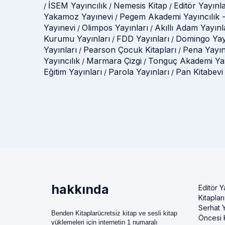
İSEM Yayıncılık
Nemesis Kitap
Editör Yayınla
/
/
/
Yakamoz Yayınevi
Pegem Akademi Yayıncılık -
/
Yayınevi
Olimpos Yayınları
Akıllı Adam Yayınl
/
/
Kurumu Yayınları
FDD Yayınları
Domingo Yay
/
/
Yayınları
Pearson Çocuk Kitapları
Pena Yayın
/
/
Yayıncılık
Marmara Çizgi
Tonguç Akademi Yay
/
/
Eğitim Yayınları
Parola Yayınları
Pan Kitabevi
/
/
hakkında
Editör Y
Kitapları
Serhat Y
Benden Kitaplarücretsiz kitap ve sesli kitap
Öncesi K
yüklemeleri için internetin 1 numaralı