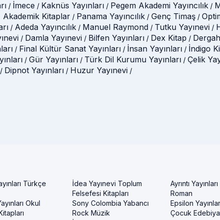
rı
İmece
Kaknüs Yayınları
Pegem Akademi Yayıncılık
M
/
/
/
/
 Akademik Kitaplar
Panama Yayıncılık
Genç Timaş
Opti
/
/
/
arı
Adeda Yayıncılık
Manuel Raymond
Tutku Yayınevi
H
/
/
/
/
ınevi
Damla Yayınevi
Bilfen Yayınları
Dex Kitap
Dergah
/
/
/
/
ları
Final Kültür Sanat Yayınları
İnsan Yayınları
İndigo K
/
/
/
ınları
Gür Yayınları
Türk Dil Kurumu Yayınları
Çelik Ya
/
/
/
Dipnot Yayınları
Huzur Yayınevi
/
/
/
ayınları Türkçe
İdea Yayınevi Toplum
Ayrıntı Yayınları
Felsefesi Kitapları
Roman
ayınları Okul
Sony Colombia Yabancı
Epsilon Yayınla
itapları
Rock Müzik
Çocuk Edebiyat