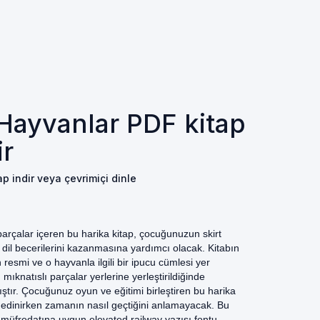
Hayvanlar PDF kitap
ir
p indir veya çevrimiçi dinle
arçalar içeren bu harika kitap, çocuğunuzun skirt
k dil becerilerini kazanmasına yardımcı olacak. Kitabın
 resmi ve o hayvanla ilgili bir ipucu cümlesi yer
mıknatıslı parçalar yerlerine yerleştirildiğinde
tır. Çocuğunuz oyun ve eğitimi birleştiren bu harika
ini edinirken zamanın nasıl geçtiğini anlamayacak. Bu
 müfredatına uygun elevated railway yazısı fontu