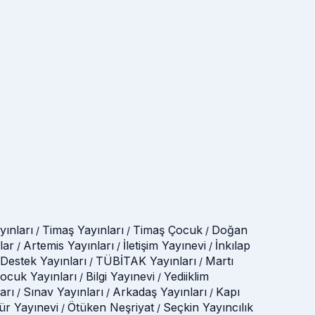
ınları
Timaş Yayınları
Timaş Çocuk
Doğan
/
/
/
lar
Artemis Yayınları
İletişim Yayınevi
İnkılap
/
/
/
Destek Yayınları
TÜBİTAK Yayınları
Martı
/
/
Çocuk Yayınları
Bilgi Yayınevi
Yediiklim
/
/
arı
Sınav Yayınları
Arkadaş Yayınları
Kapı
/
/
/
tür Yayınevi
Ötüken Neşriyat
Seçkin Yayıncılık
/
/