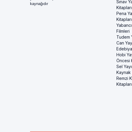
Sınav Ya
kaynağıdır
Kitapları
Pena Ya
Kitapları
Yabancı
Filmleri
Tudem Y
Can Yayı
Edebiya
Hobi Ya
Öncesi K
Sel Yayı
Kaynak K
Remzi Ki
Kitapları