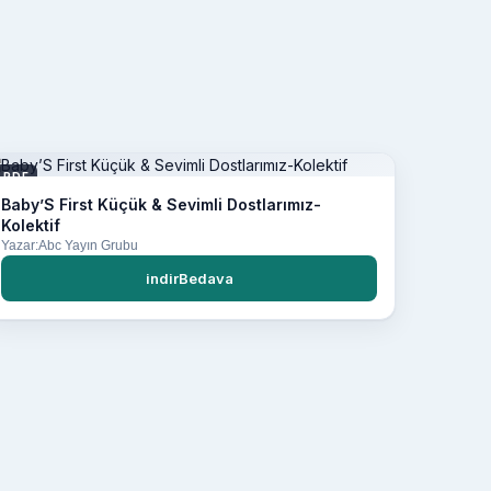
PDF
Baby’S First Küçük & Sevimli Dostlarımız-
Kolektif
Yazar:Abc Yayın Grubu
indirBedava