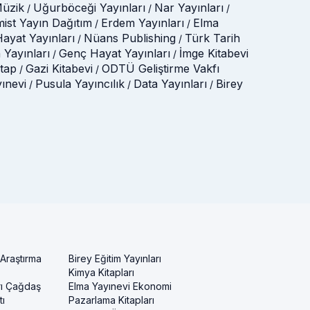
üzik
Uğurböceği Yayınları
Nar Yayınları
/
/
/
mist Yayın Dağıtım
Erdem Yayınları
Elma
/
/
ayat Yayınları
Nüans Publishing
Türk Tarih
/
/
 Yayınları
Genç Hayat Yayınları
İmge Kitabevi
/
/
itap
Gazi Kitabevi
ODTÜ Geliştirme Vakfı
/
/
yınevi
Pusula Yayıncılık
Data Yayınları
Birey
/
/
/
 Araştırma
Birey Eğitim Yayınları
Kimya Kitapları
rı Çağdaş
Elma Yayınevi Ekonomi
ı
Pazarlama Kitapları