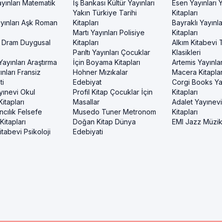
yınları Matematik
İş Bankası Kültür Yayınları
Esen Yayınları
Yakın Türkiye Tarihi
Kitapları
yınları Aşk Roman
Kitapları
Bayraklı Yayınla
Martı Yayınları Polisiye
Kitapları
 Dram Duygusal
Kitapları
Alkım Kitabevi 
Parıltı Yayınları Çocuklar
Klasikleri
ayınları Araştırma
İçin Boyama Kitapları
Artemis Yayınlar
nları Fransiz
Hohner Mızıkalar
Macera Kitaplar
ti
Edebiyat
Corgi Books Ya
yınevi Okul
Profil Kitap Çocuklar İçin
Kitapları
itapları
Masallar
Adalet Yayınev
ncılık Felsefe
Musedo Tuner Metronom
Kitapları
itapları
Doğan Kitap Dünya
EMI Jazz Müzi
tabevi Psikoloji
Edebiyati