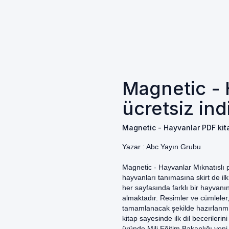
Magnetic - 
ücretsiz ind
Magnetic - Hayvanlar PDF kita
Yazar :
Abc Yayın Grubu
Magnetic - Hayvanlar Mıknatıslı p
hayvanları tanımasına skirt de il
her sayfasında farklı bir hayvanın
almaktadır. Resimler ve cümleler, 
tamamlanacak şekilde hazırlanmış
kitap sayesinde ilk dil beceriler
üründe Mili Eğitim Bakanlığı yeni