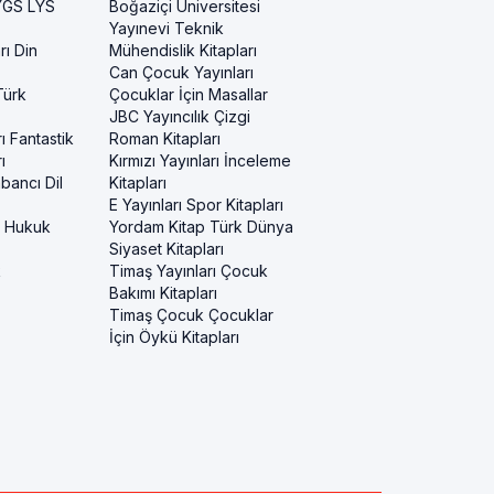
 YGS LYS
Boğaziçi Üniversitesi
Yayınevi Teknik
rı Din
Mühendislik Kitapları
Can Çocuk Yayınları
Türk
Çocuklar İçin Masallar
JBC Yayıncılık Çizgi
ı Fantastik
Roman Kitapları
ı
Kırmızı Yayınları İnceleme
bancı Dil
Kitapları
E Yayınları Spor Kitapları
i Hukuk
Yordam Kitap Türk Dünya
Siyaset Kitapları
k
Timaş Yayınları Çocuk
Bakımı Kitapları
Timaş Çocuk Çocuklar
İçin Öykü Kitapları