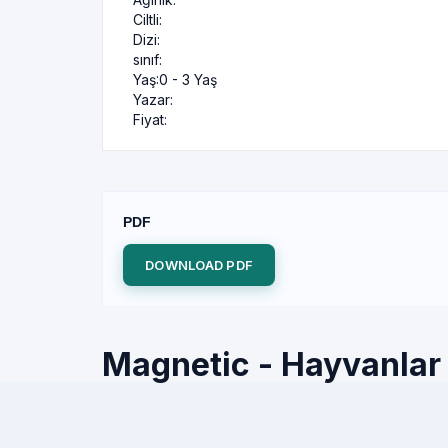
Ciltli:
Dizi:
sınıf:
Yaş:
0 - 3 Yaş
Yazar:
Fiyat:
PDF
DOWNLOAD PDF
Magnetic - Hayvanlar P