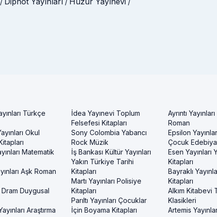
Dipnot Yayınları
Huzur Yayınevi
/
/
/
ayınları Türkçe
İdea Yayınevi Toplum
Ayrıntı Yayınları
Felsefesi Kitapları
Roman
ayınları Okul
Sony Colombia Yabancı
Epsilon Yayınla
itapları
Rock Müzik
Çocuk Edebiyat
yınları Matematik
İş Bankası Kültür Yayınları
Esen Yayınları
Yakın Türkiye Tarihi
Kitapları
yınları Aşk Roman
Kitapları
Bayraklı Yayınla
Martı Yayınları Polisiye
Kitapları
 Dram Duygusal
Kitapları
Alkım Kitabevi 
Parıltı Yayınları Çocuklar
Klasikleri
ayınları Araştırma
İçin Boyama Kitapları
Artemis Yayınlar