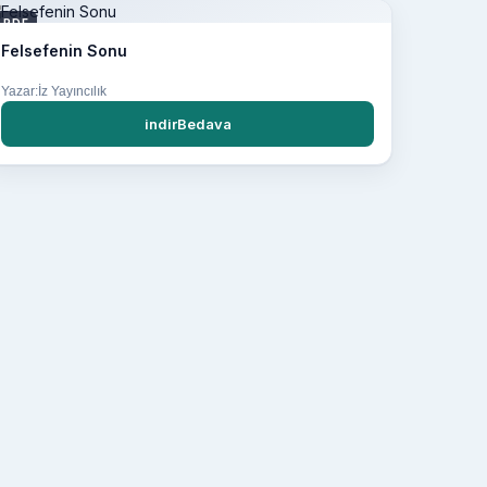
PDF
Felsefenin Sonu
Yazar:İz Yayıncılık
indirBedava