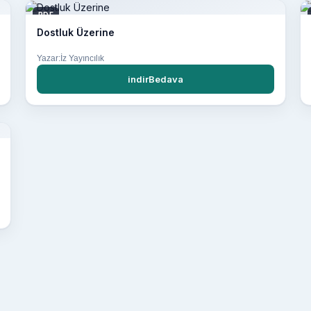
PDF
Dostluk Üzerine
Yazar:İz Yayıncılık
indirBedava