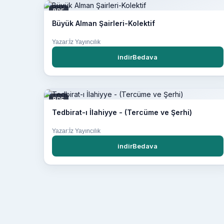
PDF
Büyük Alman Şairleri-Kolektif
Yazar:İz Yayıncılık
indirBedava
PDF
Tedbirat-ı İlahiyye - (Tercüme ve Şerhi)
Yazar:İz Yayıncılık
indirBedava