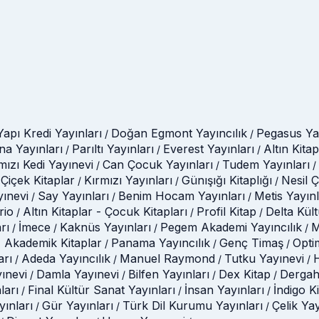
Yapı Kredi Yayınları
Doğan Egmont Yayıncılık
Pegasus Yay
/
/
na Yayınları
Parıltı Yayınları
Everest Yayınları
Altın Kitap
/
/
/
mızı Kedi Yayınevi
Can Çocuk Yayınları
Tudem Yayınları
/
/
/
Çiçek Kitaplar
Kırmızı Yayınları
Günışığı Kitaplığı
Nesil 
/
/
/
yınevi
Say Yayınları
Benim Hocam Yayınları
Metis Yayınl
/
/
/
rio
Altın Kitaplar - Çocuk Kitapları
Profil Kitap
Delta Kül
/
/
/
rı
İmece
Kaknüs Yayınları
Pegem Akademi Yayıncılık
M
/
/
/
/
 Akademik Kitaplar
Panama Yayıncılık
Genç Timaş
Opti
/
/
/
arı
Adeda Yayıncılık
Manuel Raymond
Tutku Yayınevi
H
/
/
/
/
ınevi
Damla Yayınevi
Bilfen Yayınları
Dex Kitap
Dergah
/
/
/
/
ları
Final Kültür Sanat Yayınları
İnsan Yayınları
İndigo K
/
/
/
ınları
Gür Yayınları
Türk Dil Kurumu Yayınları
Çelik Ya
/
/
/