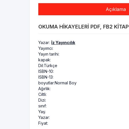
Açıklama
OKUMA HIKAYELERI PDF, FB2 KITAP
Yazar:
İz Yayıncılık
Yayımcı:
Yayın tarihi:
kapak:
Dil:
Türkçe
ISBN-10:
ISBN-13:
boyutlar:
Normal Boy
Ağırlık:
Ciltli:
Dizi:
sınıf:
Yaş:
Yazar:
Fiyat: