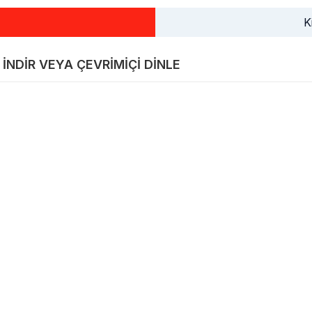
K
 INDIR VEYA ÇEVRIMIÇI DINLE