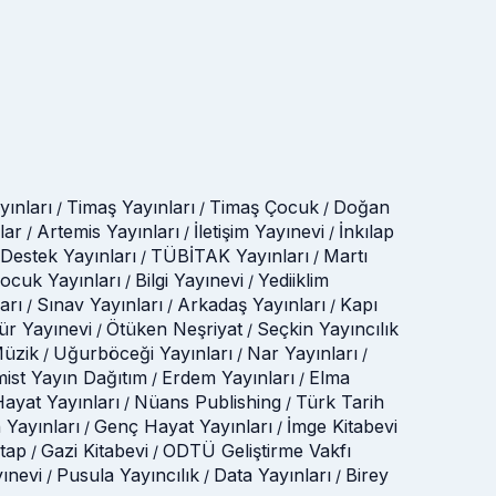
ınları
Timaş Yayınları
Timaş Çocuk
Doğan
/
/
/
lar
Artemis Yayınları
İletişim Yayınevi
İnkılap
/
/
/
Destek Yayınları
TÜBİTAK Yayınları
Martı
/
/
Çocuk Yayınları
Bilgi Yayınevi
Yediiklim
/
/
arı
Sınav Yayınları
Arkadaş Yayınları
Kapı
/
/
/
tür Yayınevi
Ötüken Neşriyat
Seçkin Yayıncılık
/
/
üzik
Uğurböceği Yayınları
Nar Yayınları
/
/
/
mist Yayın Dağıtım
Erdem Yayınları
Elma
/
/
ayat Yayınları
Nüans Publishing
Türk Tarih
/
/
 Yayınları
Genç Hayat Yayınları
İmge Kitabevi
/
/
itap
Gazi Kitabevi
ODTÜ Geliştirme Vakfı
/
/
yınevi
Pusula Yayıncılık
Data Yayınları
Birey
/
/
/