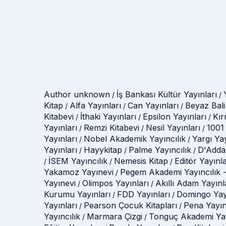
Author unknown
İş Bankası Kültür Yayınları
/
/
Kitap
Alfa Yayınları
Can Yayınları
Beyaz Bali
/
/
/
Kitabevi
İthaki Yayınları
Epsilon Yayınları
Kır
/
/
/
Yayınları
Remzi Kitabevi
Nesil Yayınları
1001 
/
/
/
Yayınları
Nobel Akademik Yayıncılık
Yargı Ya
/
/
Yayınları
Hayykitap
Palme Yayıncılık
D'Adda
/
/
/
İSEM Yayıncılık
Nemesis Kitap
Editör Yayınla
/
/
/
Yakamoz Yayınevi
Pegem Akademi Yayıncılık -
/
Yayınevi
Olimpos Yayınları
Akıllı Adam Yayınl
/
/
Kurumu Yayınları
FDD Yayınları
Domingo Yay
/
/
Yayınları
Pearson Çocuk Kitapları
Pena Yayın
/
/
Yayıncılık
Marmara Çizgi
Tonguç Akademi Yay
/
/