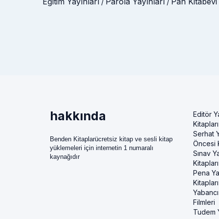
Eğitim Yayınları
Parola Yayınları
Pan Kitabevi
/
/
hakkında
Editör Y
Kitapları
Serhat Y
Benden Kitaplarücretsiz kitap ve sesli kitap
Öncesi K
yüklemeleri için internetin 1 numaralı
Sınav Ya
kaynağıdır
Kitapları
Pena Ya
Kitapları
Yabancı
Filmleri
Tudem Y