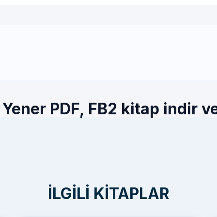
l Yener PDF, FB2 kitap indir v
İLGILI KITAPLAR