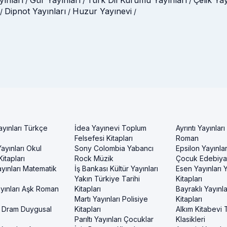
/
/
/
Dipnot Yayınları
Huzur Yayınevi
/
/
/
ayınları Türkçe
İdea Yayınevi Toplum
Ayrıntı Yayınları
Felsefesi Kitapları
Roman
ayınları Okul
Sony Colombia Yabancı
Epsilon Yayınla
itapları
Rock Müzik
Çocuk Edebiyat
yınları Matematik
İş Bankası Kültür Yayınları
Esen Yayınları
Yakın Türkiye Tarihi
Kitapları
yınları Aşk Roman
Kitapları
Bayraklı Yayınla
Martı Yayınları Polisiye
Kitapları
 Dram Duygusal
Kitapları
Alkım Kitabevi 
Parıltı Yayınları Çocuklar
Klasikleri