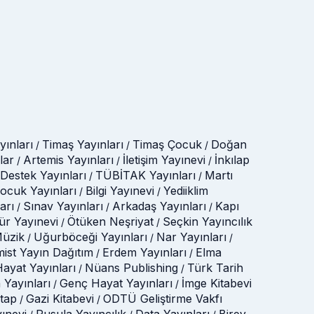
ınları
Timaş Yayınları
Timaş Çocuk
Doğan
/
/
/
lar
Artemis Yayınları
İletişim Yayınevi
İnkılap
/
/
/
Destek Yayınları
TÜBİTAK Yayınları
Martı
/
/
Çocuk Yayınları
Bilgi Yayınevi
Yediiklim
/
/
arı
Sınav Yayınları
Arkadaş Yayınları
Kapı
/
/
/
tür Yayınevi
Ötüken Neşriyat
Seçkin Yayıncılık
/
/
üzik
Uğurböceği Yayınları
Nar Yayınları
/
/
/
mist Yayın Dağıtım
Erdem Yayınları
Elma
/
/
ayat Yayınları
Nüans Publishing
Türk Tarih
/
/
 Yayınları
Genç Hayat Yayınları
İmge Kitabevi
/
/
itap
Gazi Kitabevi
ODTÜ Geliştirme Vakfı
/
/
yınevi
Pusula Yayıncılık
Data Yayınları
Birey