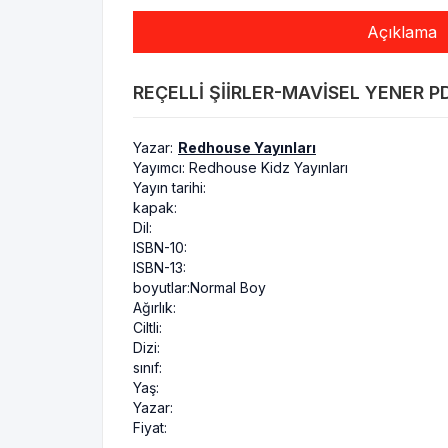
Açıklama
REÇELLI ŞIIRLER-MAVISEL YENER PD
Yazar:
Redhouse Yayınları
Yayımcı:
Redhouse Kidz Yayınları
Yayın tarihi:
kapak:
Dil:
ISBN-10:
ISBN-13:
boyutlar:
Normal Boy
Ağırlık:
Ciltli:
Dizi:
sınıf:
Yaş:
Yazar:
Fiyat: