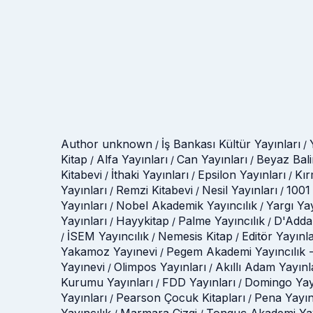
Author unknown
İş Bankası Kültür Yayınları
/
/
Kitap
Alfa Yayınları
Can Yayınları
Beyaz Bali
/
/
/
Kitabevi
İthaki Yayınları
Epsilon Yayınları
Kır
/
/
/
Yayınları
Remzi Kitabevi
Nesil Yayınları
1001 
/
/
/
Yayınları
Nobel Akademik Yayıncılık
Yargı Ya
/
/
Yayınları
Hayykitap
Palme Yayıncılık
D'Adda
/
/
/
İSEM Yayıncılık
Nemesis Kitap
Editör Yayınla
/
/
/
Yakamoz Yayınevi
Pegem Akademi Yayıncılık -
/
Yayınevi
Olimpos Yayınları
Akıllı Adam Yayınl
/
/
Kurumu Yayınları
FDD Yayınları
Domingo Yay
/
/
Yayınları
Pearson Çocuk Kitapları
Pena Yayın
/
/
Yayıncılık
Marmara Çizgi
Tonguç Akademi Yay