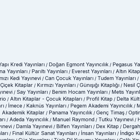
Yapı Kredi Yayınları
Doğan Egmont Yayıncılık
Pegasus Yay
/
/
na Yayınları
Parıltı Yayınları
Everest Yayınları
Altın Kitap
/
/
/
mızı Kedi Yayınevi
Can Çocuk Yayınları
Tudem Yayınları
/
/
/
Çiçek Kitaplar
Kırmızı Yayınları
Günışığı Kitaplığı
Nesil 
/
/
/
yınevi
Say Yayınları
Benim Hocam Yayınları
Metis Yayınl
/
/
/
rio
Altın Kitaplar - Çocuk Kitapları
Profil Kitap
Delta Kül
/
/
/
rı
İmece
Kaknüs Yayınları
Pegem Akademi Yayıncılık
M
/
/
/
/
 Akademik Kitaplar
Panama Yayıncılık
Genç Timaş
Opti
/
/
/
arı
Adeda Yayıncılık
Manuel Raymond
Tutku Yayınevi
H
/
/
/
/
ınevi
Damla Yayınevi
Bilfen Yayınları
Dex Kitap
Dergah
/
/
/
/
ları
Final Kültür Sanat Yayınları
İnsan Yayınları
İndigo K
/
/
/
ınları
Gür Yayınları
Türk Dil Kurumu Yayınları
Çelik Ya