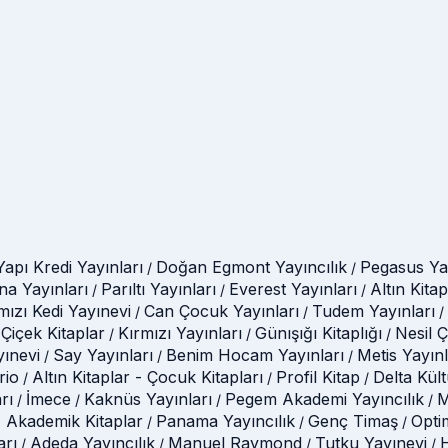
Yapı Kredi Yayınları
Doğan Egmont Yayıncılık
Pegasus Yay
/
/
na Yayınları
Parıltı Yayınları
Everest Yayınları
Altın Kitap
/
/
/
mızı Kedi Yayınevi
Can Çocuk Yayınları
Tudem Yayınları
/
/
/
Çiçek Kitaplar
Kırmızı Yayınları
Günışığı Kitaplığı
Nesil 
/
/
/
yınevi
Say Yayınları
Benim Hocam Yayınları
Metis Yayınl
/
/
/
rio
Altın Kitaplar - Çocuk Kitapları
Profil Kitap
Delta Kül
/
/
/
rı
İmece
Kaknüs Yayınları
Pegem Akademi Yayıncılık
M
/
/
/
/
 Akademik Kitaplar
Panama Yayıncılık
Genç Timaş
Opti
/
/
/
arı
Adeda Yayıncılık
Manuel Raymond
Tutku Yayınevi
H
/
/
/
/