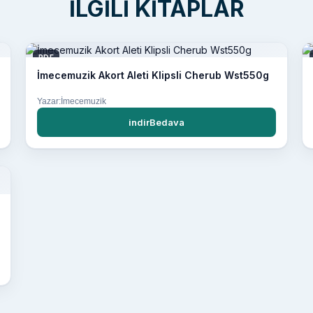
İLGILI KITAPLAR
PDF
İmecemuzik Akort Aleti Klipsli Cherub Wst550g
Yazar:İmecemuzik
indirBedava