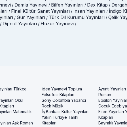
ınevi
Damla Yayınevi
Bilfen Yayınları
Dex Kitap
Dergah
/
/
/
/
ları
Final Kültür Sanat Yayınları
İnsan Yayınları
İndigo K
/
/
/
ınları
Gür Yayınları
Türk Dil Kurumu Yayınları
Çelik Ya
/
/
/
Dipnot Yayınları
Huzur Yayınevi
/
/
/
ayınları Türkçe
İdea Yayınevi Toplum
Ayrıntı Yayınları
Felsefesi Kitapları
Roman
ayınları Okul
Sony Colombia Yabancı
Epsilon Yayınla
itapları
Rock Müzik
Çocuk Edebiyat
yınları Matematik
İş Bankası Kültür Yayınları
Esen Yayınları
Yakın Türkiye Tarihi
Kitapları
yınları Aşk Roman
Kitapları
Bayraklı Yayınla