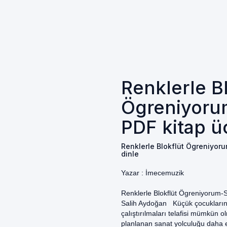
Renklerle B
Ögreniyoru
PDF kitap üc
Renklerle Blokflüt Ögreniyoru
dinle
Yazar :
İmecemuzik
Renklerle Blokflüt Ögreniyorum-
Salih Aydoğan Küçük çocukların d
çalıştırılmaları telafisi mümkün 
planlanan sanat yolculuğu daha e