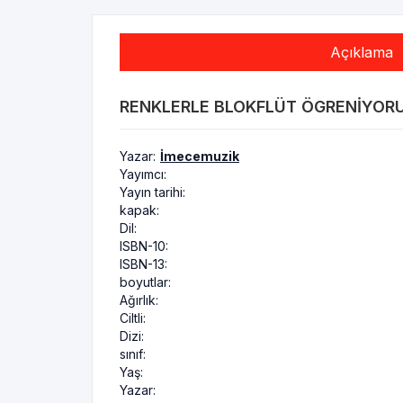
Açıklama
RENKLERLE BLOKFLÜT ÖGRENIYORUM
Yazar:
İmecemuzik
Yayımcı:
Yayın tarihi:
kapak:
Dil:
ISBN-10:
ISBN-13:
boyutlar:
Ağırlık:
Ciltli:
Dizi:
sınıf:
Yaş:
Yazar: