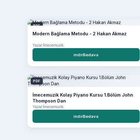
PDF
Modern Bağlama Metodu - 2 Hakan Akmaz
Yazar:İmecemuzik
indirBedava
PDF
İmecemuzik Kolay Piyano Kursu 1.Bölüm John
Thompson Dan
Yazar:İmecemuzik
indirBedava