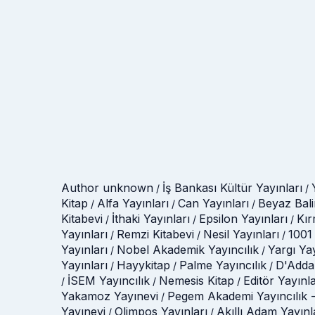
Author unknown
İş Bankası Kültür Yayınları
/
/
Kitap
Alfa Yayınları
Can Yayınları
Beyaz Bali
/
/
/
Kitabevi
İthaki Yayınları
Epsilon Yayınları
Kır
/
/
/
Yayınları
Remzi Kitabevi
Nesil Yayınları
1001 
/
/
/
Yayınları
Nobel Akademik Yayıncılık
Yargı Ya
/
/
Yayınları
Hayykitap
Palme Yayıncılık
D'Adda
/
/
/
İSEM Yayıncılık
Nemesis Kitap
Editör Yayınla
/
/
/
Yakamoz Yayınevi
Pegem Akademi Yayıncılık -
/
Yayınevi
Olimpos Yayınları
Akıllı Adam Yayınl
/
/