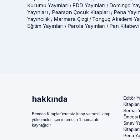
Kurumu Yayınları
FDD Yayınları
Domingo Yay
/
/
Yayınları
Pearson Çocuk Kitapları
Pena Yayın
/
/
Yayıncılık
Marmara Çizgi
Tonguç Akademi Yay
/
/
Eğitim Yayınları
Parola Yayınları
Pan Kitabevi
/
/
hakkında
Editör Y
Kitapları
Serhat Y
Benden Kitaplarücretsiz kitap ve sesli kitap
Öncesi K
yüklemeleri için internetin 1 numaralı
Sınav Ya
kaynağıdır
Kitapları
Pena Ya