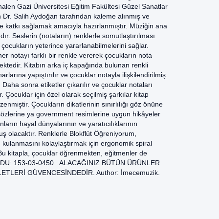
halen Gazi Üniversitesi Eğitim Fakültesi Güzel Sanatlar
 Dr. Salih Aydoğan tarafından kaleme alınmış ve
ne katkı sağlamak amacıyla hazırlanmıştır. Müziğin ana
ır. Seslerin (notaların) renklerle somutlaştırılması
ocukların yeterince yararlanabilmelerini sağlar.
er notayı farklı bir renkle vererek çocukların nota
mektedir. Kitabın arka iç kapağında bulunan renkli
narlarına yapıştırılır ve çocuklar notayla ilişkilendirilmiş
Daha sonra etiketler çıkarılır ve çocuklar notaları
 Çocuklar için özel olarak seçilmiş şarkılar kitap
nmiştir. Çocukların dikatlerinin sınırlılığı göz önüne
sözlerine ya government resimlerine uygun hikâyeler
nların hayal dünyalarının ve yaratıcılıklarının
ş olacaktır. Renklerle Blokflüt Öğreniyorum,
bı kulanmasını kolaylaştırmak için ergonomik spiral
 Bu kitapla, çocuklar öğrenmekten, eğitmenler de
 KODU: 153-03-0450 ALACAĞINIZ BÜTÜN ÜRÜNLER
ETLERİ GÜVENCESİNDEDİR. Author: İmecemuzik.