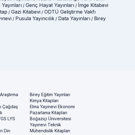
 Yayınları
Genç Hayat Yayınları
İmge Kitabevi
/
/
itap
Gazi Kitabevi
ODTÜ Geliştirme Vakfı
/
/
yınevi
Pusula Yayıncılık
Data Yayınları
Birey
/
/
/
 Araştırma
Birey Eğitim Yayınları
Kimya Kitapları
rı Çağdaş
Elma Yayınevi Ekonomi
ı
Pazarlama Kitapları
 YGS LYS
Boğaziçi Üniversitesi
Yayınevi Teknik
rı Din
Mühendislik Kitapları