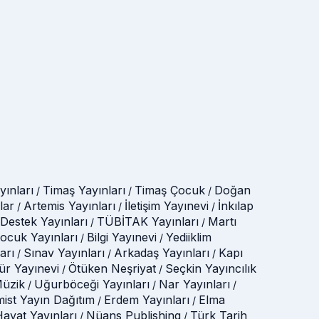
ınları
Timaş Yayınları
Timaş Çocuk
Doğan
/
/
/
lar
Artemis Yayınları
İletişim Yayınevi
İnkılap
/
/
/
Destek Yayınları
TÜBİTAK Yayınları
Martı
/
/
Çocuk Yayınları
Bilgi Yayınevi
Yediiklim
/
/
arı
Sınav Yayınları
Arkadaş Yayınları
Kapı
/
/
/
tür Yayınevi
Ötüken Neşriyat
Seçkin Yayıncılık
/
/
üzik
Uğurböceği Yayınları
Nar Yayınları
/
/
/
mist Yayın Dağıtım
Erdem Yayınları
Elma
/
/
ayat Yayınları
Nüans Publishing
Türk Tarih
/
/