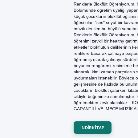
Renklerle Blokflüt Öğreniyorum, 
Bölümünde öğretim üyeliği yapan
küçük çocukların blokflüt eğitimi
öğesi olan "ses" soyut bir kavramd
müzik denilen bu büyülü sanatan ç
Renklerle Blokflüt Öğreniyorum, h
öğrenimi zevkli bir healthy getir
etiketler blokflütün deliklerinin ke
renklere basarak çalmaya başlar. 
öğrenmiş olarak çalmayı sürdürür.
boyunca rengârenk resimlerle beze
alınarak, kimi zaman parçaların 
uydurmaları istenebilir. Böylece o
gelişmesine de katkıda bulunulmu
çocukların blokflüt çalarken kita
cildiyle beğeninize sunulmuştur.
öğretmekten zevk alacaklar.
GARANTİLİ VE İMECE MÜZİK AL
INDIRKITAP