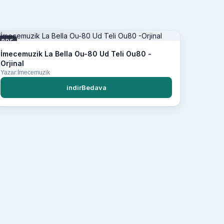
PDF
İmecemuzik La Bella Ou-80 Ud Teli Ou80 -
Orjinal
Yazar:İmecemuzik
indirBedava