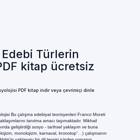
Edebi Türlerin
PDF kitap ücretsiz
olojisi PDF kitap indir veya çevrimiçi dinle
ojisi Bu çalışma edebiyat teorisyenleri Franco Moreti
aklaşımlarını tanıtma amacı taşımaktadır. Mikhail
nda geliştirdiği sosyo - tarihsel yaklaşım ve buna
yolojizm, monolojizm, karnaval, kronotop”…) çalışmanın
htin'in yaklaşımı bir dil teorisi içinden romanın