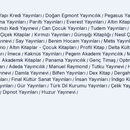
Yapı Kredi Yayınları
Doğan Egmont Yayıncılık
Pegasus Yay
/
/
na Yayınları
Parıltı Yayınları
Everest Yayınları
Altın Kitap
/
/
/
mızı Kedi Yayınevi
Can Çocuk Yayınları
Tudem Yayınları
/
/
/
Çiçek Kitaplar
Kırmızı Yayınları
Günışığı Kitaplığı
Nesil 
/
/
/
yınevi
Say Yayınları
Benim Hocam Yayınları
Metis Yayınl
/
/
/
rio
Altın Kitaplar - Çocuk Kitapları
Profil Kitap
Delta Kül
/
/
/
rı
İmece
Kaknüs Yayınları
Pegem Akademi Yayıncılık
M
/
/
/
/
 Akademik Kitaplar
Panama Yayıncılık
Genç Timaş
Opti
/
/
/
arı
Adeda Yayıncılık
Manuel Raymond
Tutku Yayınevi
H
/
/
/
/
ınevi
Damla Yayınevi
Bilfen Yayınları
Dex Kitap
Dergah
/
/
/
/
ları
Final Kültür Sanat Yayınları
İnsan Yayınları
İndigo K
/
/
/
ınları
Gür Yayınları
Türk Dil Kurumu Yayınları
Çelik Ya
/
/
/
Dipnot Yayınları
Huzur Yayınevi
/
/
/