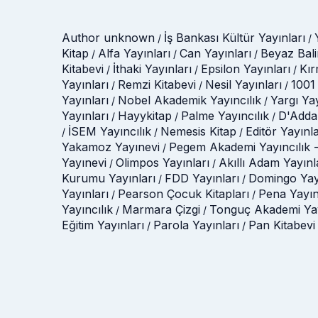
Author unknown
İş Bankası Kültür Yayınları
/
/
Kitap
Alfa Yayınları
Can Yayınları
Beyaz Bali
/
/
/
Kitabevi
İthaki Yayınları
Epsilon Yayınları
Kır
/
/
/
Yayınları
Remzi Kitabevi
Nesil Yayınları
1001 
/
/
/
Yayınları
Nobel Akademik Yayıncılık
Yargı Ya
/
/
Yayınları
Hayykitap
Palme Yayıncılık
D'Adda
/
/
/
İSEM Yayıncılık
Nemesis Kitap
Editör Yayınla
/
/
/
Yakamoz Yayınevi
Pegem Akademi Yayıncılık -
/
Yayınevi
Olimpos Yayınları
Akıllı Adam Yayınl
/
/
Kurumu Yayınları
FDD Yayınları
Domingo Yay
/
/
Yayınları
Pearson Çocuk Kitapları
Pena Yayın
/
/
Yayıncılık
Marmara Çizgi
Tonguç Akademi Yay
/
/
Eğitim Yayınları
Parola Yayınları
Pan Kitabevi
/
/