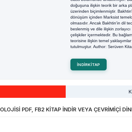
doğuşuna ilişkin teorik bir arka p
üzerinden biçimlenmiştir. Bakhtin'
dönüşüm içinden Marksist temel
olmasıdır. Ancak Bakhtin'in dil teo
beslenmiş ve dile ilişkin zorlayıc
çelişkiler içermektedir. Bu bağla
teorisine ilişkin temel yaklaşımlar 
tutulmuştur. Author: Serüven Kita
INDIRKITAP
K
LOJISI PDF, FB2 KITAP INDIR VEYA ÇEVRIMIÇI DIN