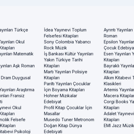
ayınları Türkçe
İdea Yayınevi Toplum
Ayrıntı Yayınları
Felsefesi Kitapları
Roman
ayınları Okul
Sony Colombia Yabancı
Epsilon Yayınla
itapları
Rock Müzik
Çocuk Edebiyat
yınları Matematik
İş Bankası Kültür Yayınları
Esen Yayınları
Yakın Türkiye Tarihi
Kitapları
yınları Aşk Roman
Kitapları
Bayraklı Yayınla
Martı Yayınları Polisiye
Kitapları
 Dram Duygusal
Kitapları
Alkım Kitabevi 
Parıltı Yayınları Çocuklar
Klasikleri
ayınları Araştırma
İçin Boyama Kitapları
Artemis Yayınlar
nları Fransiz
Hohner Mızıkalar
Macera Kitaplar
ti
Edebiyat
Corgi Books Ya
yınevi Okul
Profil Kitap Çocuklar İçin
Kitapları
itapları
Masallar
Adalet Yayınev
ncılık Felsefe
Musedo Tuner Metronom
Kitapları
itapları
Doğan Kitap Dünya
EMI Jazz Müzi
tabevi Psikoloji
Edebiyati