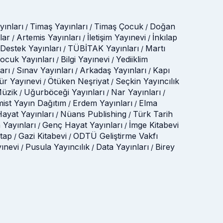
ınları
Timaş Yayınları
Timaş Çocuk
Doğan
/
/
/
lar
Artemis Yayınları
İletişim Yayınevi
İnkılap
/
/
/
Destek Yayınları
TÜBİTAK Yayınları
Martı
/
/
Çocuk Yayınları
Bilgi Yayınevi
Yediiklim
/
/
arı
Sınav Yayınları
Arkadaş Yayınları
Kapı
/
/
/
tür Yayınevi
Ötüken Neşriyat
Seçkin Yayıncılık
/
/
üzik
Uğurböceği Yayınları
Nar Yayınları
/
/
/
mist Yayın Dağıtım
Erdem Yayınları
Elma
/
/
ayat Yayınları
Nüans Publishing
Türk Tarih
/
/
 Yayınları
Genç Hayat Yayınları
İmge Kitabevi
/
/
itap
Gazi Kitabevi
ODTÜ Geliştirme Vakfı
/
/
yınevi
Pusula Yayıncılık
Data Yayınları
Birey
/
/
/