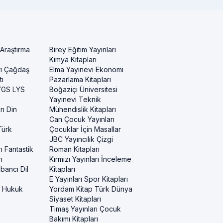
 Araştırma
Birey Eğitim Yayınları
Kimya Kitapları
rı Çağdaş
Elma Yayınevi Ekonomi
ı
Pazarlama Kitapları
 YGS LYS
Boğaziçi Üniversitesi
Yayınevi Teknik
rı Din
Mühendislik Kitapları
Can Çocuk Yayınları
Türk
Çocuklar İçin Masallar
JBC Yayıncılık Çizgi
ı Fantastik
Roman Kitapları
ı
Kırmızı Yayınları İnceleme
bancı Dil
Kitapları
E Yayınları Spor Kitapları
i Hukuk
Yordam Kitap Türk Dünya
Siyaset Kitapları
k
Timaş Yayınları Çocuk
Bakımı Kitapları