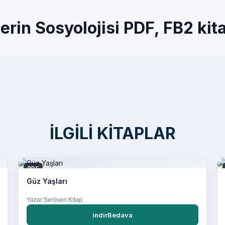
rin Sosyolojisi PDF, FB2 kita
İLGILI KITAPLAR
PDF
Güz Yaşları
Yazar:Serüven Kitap
indirBedava