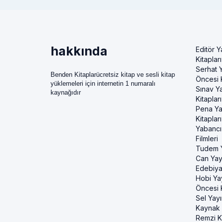
hakkında
Editör Y
Kitapları
Serhat Y
Benden Kitaplarücretsiz kitap ve sesli kitap
Öncesi K
yüklemeleri için internetin 1 numaralı
Sınav Ya
kaynağıdır
Kitapları
Pena Ya
Kitapları
Yabancı
Filmleri
Tudem Y
Can Yayı
Edebiya
Hobi Ya
Öncesi K
Sel Yayı
Kaynak K
Remzi Ki